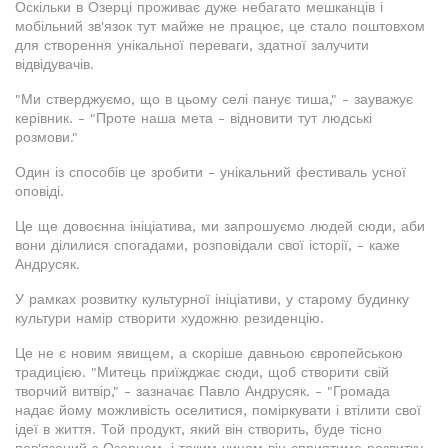
Оскільки в Озерці проживає дуже небагато мешканців і
мобільний зв'язок тут майже не працює, це стало поштовхом
для створення унікальної переваги, здатної залучити
відвідувачів.
"Ми стверджуємо, що в цьому селі панує тиша," - зауважує
керівник. - "Проте наша мета - відновити тут людські
розмови."
Один із способів це зробити - унікальний фестиваль усної
оповіді.
Це ще довоєнна ініціатива, ми запрошуємо людей сюди, аби
вони ділилися спогадами, розповідали свої історії, - каже
Андрусяк.
У рамках розвитку культурної ініціативи, у старому будинку
культури намір створити художню резиденцію.
Це не є новим явищем, а скоріше давньою європейською
традицією. "Митець приїжджає сюди, щоб створити свій
творчий витвір," - зазначає Павло Андрусяк. - "Громада
надає йому можливість оселитися, поміркувати і втілити свої
ідеї в життя. Той продукт, який він створить, буде тісно
пов'язаний з Озерцем, і таким чином він сприятиме розвитку