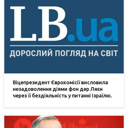
Віцепрезидент Єврокомісії висловила
незадоволення діями фон дер Ляєн
через її бездіяльність у питанні Ізраїлю.