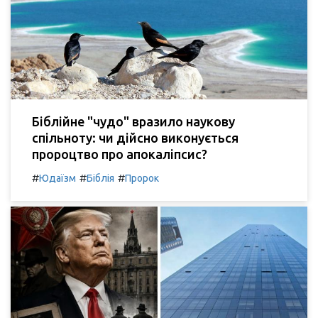
Біблійне "чудо" вразило наукову
спільноту: чи дійсно виконується
пророцтво про апокаліпсис?
#
#
#
Юдаїзм
Біблія
Пророк