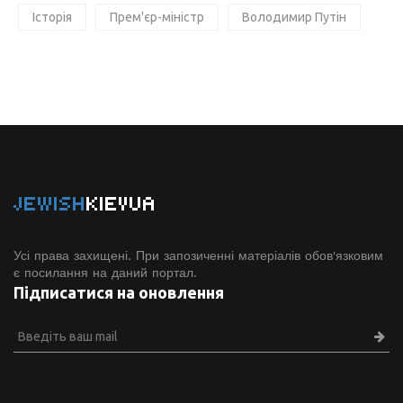
Історія
Прем'єр-міністр
Володимир Путін
JEWISH
KIEVUA
Усі права захищені. При запозиченні матеріалів обов'язковим
є посилання на даний портал.
Підписатися на оновлення