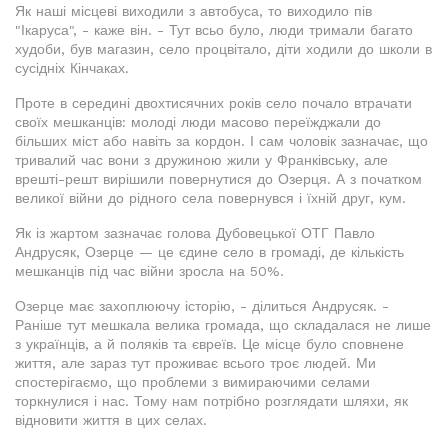
Як наші місцеві виходили з автобуса, то виходило пів
"Ікаруса", - каже він. - Тут всьо було, люди тримали багато
худоби, був магазин, село процвітало, діти ходили до школи в
сусідніх Кінчаках.
Проте в середині двохтисячних років село почало втрачати
своїх мешканців: молоді люди масово переїжджали до
більших міст або навіть за кордон. І сам чоловік зазначає, що
тривалий час вони з дружиною жили у Франківську, але
врешті-решт вирішили повернутися до Озерця. А з початком
великої війни до рідного села повернувся і їхній друг, кум.
Як із жартом зазначає голова Дубовецької ОТГ Павло
Андрусяк, Озерце — це єдине село в громаді, де кількість
мешканців під час війни зросла на 50%.
Озерце має захоплюючу історію, - ділиться Андрусяк. -
Раніше тут мешкала велика громада, що складалася не лише
з українців, а й поляків та євреїв. Це місце було сповнене
життя, але зараз тут проживає всього троє людей. Ми
спостерігаємо, що проблеми з вимираючими селами
торкнулися і нас. Тому нам потрібно розглядати шляхи, як
відновити життя в цих селах.