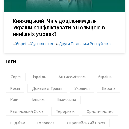
Княжицький: Чи є доцільним для
України конфліктувати з Польщею в
нинішніх умовах?
#
#
#
Євреї
Суспільство
Друга Польська Республіка
Теги
Євреї
Ізраїль
Антисемітизм
Україна
Росія
Дональд Трамп
Українці
Європа
Київ
Нацизм
Німеччина
Радянський Союз
Тероризм
Християнство
Юдаїзм
Голокост
Європейський Союз