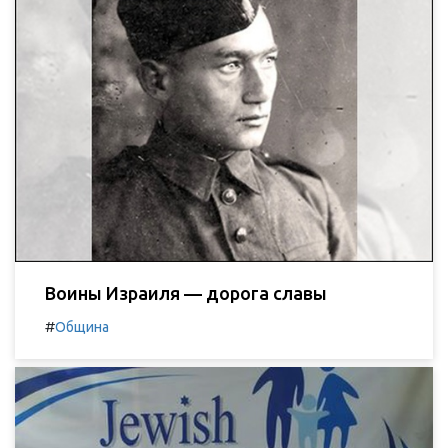
Воины Израиля — дорога славы
#
Община