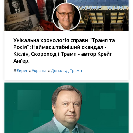
Унікальна хронологія справи "Трамп та
Росія": Наймасштабніший скандал -
Кіслін, Скороход і Трамп - автор Крейг
Анґер.
#
#
#
Євреї
Україна
Дональд Трамп