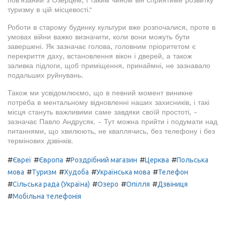
туризму в цій місцевості."
Роботи в старому будинку культури вже розпочалися, проте в
умовах війни важко визначити, коли вони можуть бути
завершені. Як зазначає голова, головним пріоритетом є
перекриття даху, встановлення вікон і дверей, а також
заливка підлоги, щоб приміщення, принаймні, не зазнавало
подальших руйнувань.
Також ми усвідомлюємо, що в певний момент виникне
потреба в ментальному відновленні наших захисників, і такі
місця стануть важливими саме завдяки своїй простоті, -
зазначає Павло Андрусяк. - Тут можна прийти і подумати над
питаннями, що хвилюють, не кваплячись, без телефону і без
термінових дзвінків.
#
#
#
#
#
Євреї
Європа
Роздрібний магазин
Церква
Польська
#
#
#
#
мова
Туризм
Худоба
Українська мова
Телефон
#
#
#
#
Сільська рада (Україна)
Озеро
Опілля
Дзвіниця
#
Мобільна телефонія