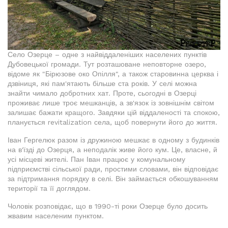
Село Озерце – одне з найвіддаленіших населених пунктів
Дубовецької громади. Тут розташоване неповторне озеро,
відоме як "Бірюзове око Опілля", а також старовинна церква і
дзвіниця, які пам'ятають більше ста років. У селі можна
знайти чимало добротних хат. Проте, сьогодні в Озерці
проживає лише троє мешканців, а зв'язок із зовнішнім світом
залишає бажати кращого. Завдяки цій віддаленості та спокою,
планується revitalization села, щоб повернути його до життя.
Іван Гергелюк разом із дружиною мешкає в одному з будинків
на в'їзді до Озерця, а неподалік живе його кум. Це, власне, й
усі місцеві жителі. Пан Іван працює у комунальному
підприємстві сільської ради, простими словами, він відповідає
за підтримання порядку в селі. Він займається обкошуванням
території та її доглядом.
Чоловік розповідає, що в 1990-ті роки Озерце було досить
жвавим населеним пунктом.