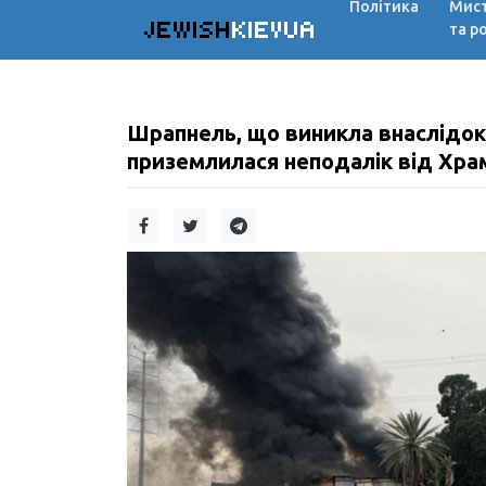
Політика
Мис
JEWISH
KIEVUA
та р
Шрапнель, що виникла внаслідок 
приземлилася неподалік від Хра