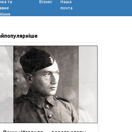
ика та
Бізнес
Наша
авне
почта
ління
айпопулярніше