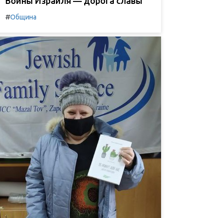
Воины Израиля — дорога славы
#
Община