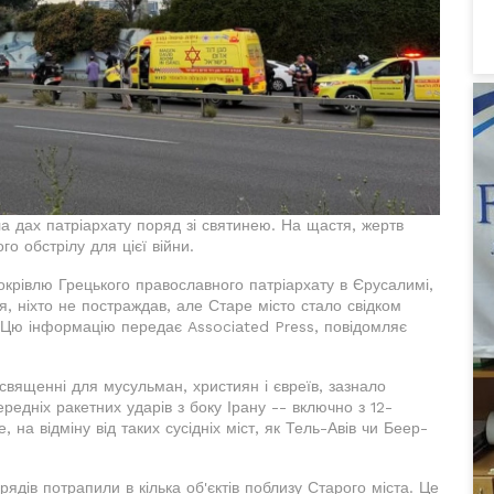
а дах патріархату поряд зі святинею. На щастя, жертв
о обстрілу для цієї війни.
крівлю Грецького православного патріархату в Єрусалимі,
, ніхто не постраждав, але Старе місто стало свідком
у. Цю інформацію передає Associated Press, повідомляє
священні для мусульман, християн і євреїв, зазнало
ередніх ракетних ударів з боку Ірану -- включно з 12-
на відміну від таких сусідніх міст, як Тель-Авів чи Беер-
ядів потрапили в кілька об'єктів поблизу Старого міста. Це