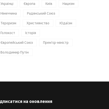
Українці
Європа
Київ
Нацизм
Німеччина
Радянський Союз
Тероризм
Християнство
Юдаїзм
Голокост
Історія
Європейський Союз
Прем'єр-міністр
Володимир Путін
ідписатися на оновлення