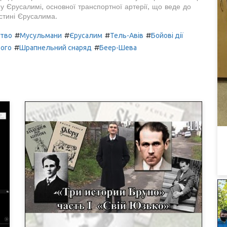
му Єрусалимі, основної транспортної артерії, що веде до
астині Єрусалима.
#
#
#
#
ство
Мусульмани
Єрусалим
Тель-Авів
Бойові дії
#
#
ього
Шрапнельний снаряд
Беер-Шева