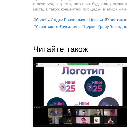
стосується, зокрема, житлових будівель у східно
міста, а також концертної площадки в західній ч
#
#
#
Євреї
Східна Православна Церква
Християн
#
#
Старе місто Єрусалима
Церква Гробу Господн
Читайте також