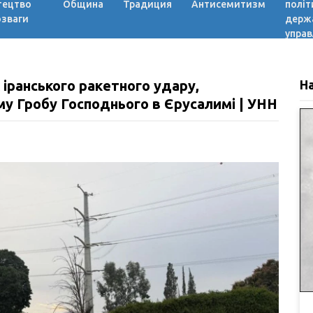
тецтво
Община
Традиция
Антисемитизм
політ
озваги
держ
управ
іранського ракетного удару,
Н
му Гробу Господнього в Єрусалимі | УНН