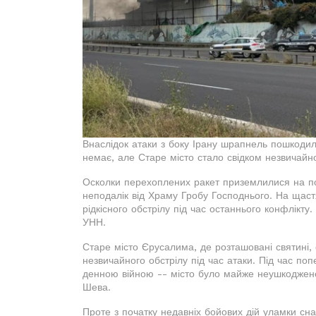
Внаслідок атаки з боку Ірану шрапнель пошкодил
немає, але Старе місто стало свідком незвичайног
Осколки перехоплених ракет приземлилися на по
неподалік від Храму Гробу Господнього. На щастя
рідкісного обстрілу під час останнього конфлікт
УНН.
Старе місто Єрусалима, де розташовані святині, 
незвичайного обстрілу під час атаки. Під час поп
денною війною -- місто було майже неушкоджене, 
Шева.
Проте з початку недавніх бойових дій уламки снар