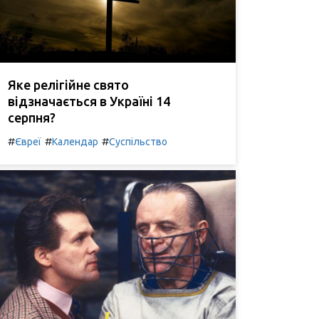
Яке релігійне свято
відзначається в Україні 14
серпня?
#
#
#
Євреї
Календар
Суспільство