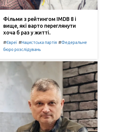
Фільми з рейтингом IMDB 8 і
вище, які варто переглянути
хоча б раз у житті.
#
#
#
Євреї
Нацистська партія
Федеральне
бюро розслідувань