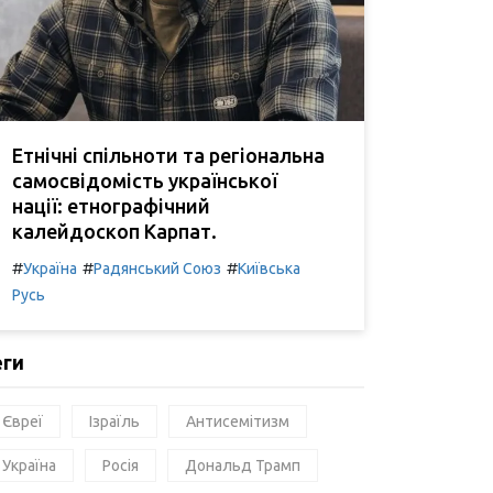
Етнічні спільноти та регіональна
самосвідомість української
нації: етнографічний
калейдоскоп Карпат.
#
#
#
Україна
Радянський Союз
Київська
Русь
еги
Євреї
Ізраїль
Антисемітизм
Україна
Росія
Дональд Трамп