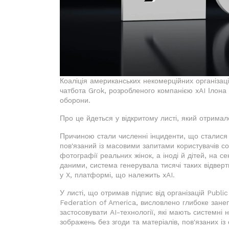
Коаліція американських некомерційних організа
чатбота Grok, розробленого компанією xAI Ілона 
оборони.
Про це йдеться у відкритому листі, який отрима
Причиною стали численні інциденти, що сталися
пов'язаний із масовими запитами користувачів с
фотографії реальних жінок, а іноді й дітей, на с
даними, система генерувала тисячі таких відвер
у X, платформі, що належить xAI.
У листі, що отримав підпис від організацій Public
Federation of America, висловлено глибоке зан
застосовувати AI-технології, які мають системні
зображень без згоди та матеріалів, пов'язаних і