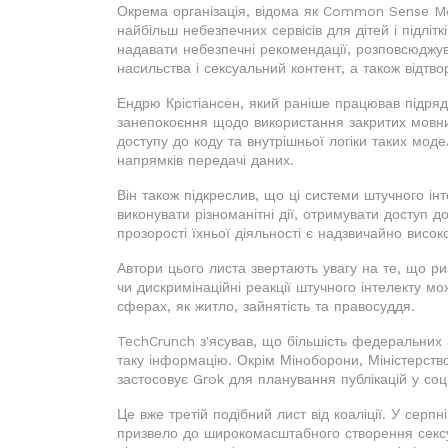
Окрема організація, відома як Common Sense Medi
найбільш небезпечних сервісів для дітей і підлітк
надавати небезпечні рекомендації, розповсюджу
насильства і сексуальний контент, а також відтво
Ендрю Крістіансен, який раніше працював підряд
занепокоєння щодо використання закритих мовних
доступу до коду та внутрішньої логіки таких мод
напрямків передачі даних.
Він також підкреслив, що ці системи штучного і
виконувати різноманітні дії, отримувати доступ 
прозорості їхньої діяльності є надзвичайно висок
Автори цього листа звертають увагу на те, що р
чи дискримінаційні реакції штучного інтелекту м
сферах, як житло, зайнятість та правосуддя.
TechCrunch з'ясував, що більшість федеральних 
таку інформацію. Окрім Міноборони, Міністерств
застосовує Grok для планування публікацій у соц
Це вже третій подібний лист від коаліції. У серп
призвело до широкомасштабного створення сексу