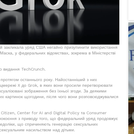
цій закликала уряд США негайно призупинити використання
Маска, у федеральних відомствах, зокрема в Міністерстві
ло видання TechCrunch.
 протягом останнього року. Найостанніший з них
оцмережі X до Grok, в яких вони просили перетворювати
ексуалізовані зображення без їхньої згоди. За деякими
тих картинок щогодини, після чого вони розповсюджувалися
 Citizen, Center for AI and Digital Policy та Consumer
епокоєння з приводу того, що федеральний уряд продовжує
 недоліки, що спричиняють генерацію сексуальних
з сексуальним насильством над дітьми.