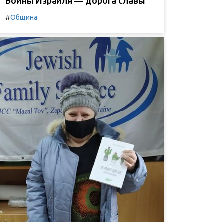
Воины Израиля — дорога славы
#
Община