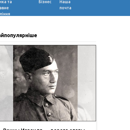
ика та
Бізнес
Наша
авне
почта
ління
айпопулярніше