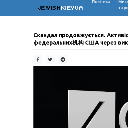
Політика
Мис
JEWISH
KIEVUA
та р
Скандал продовжується. Активіс
федеральних机构 США через вико