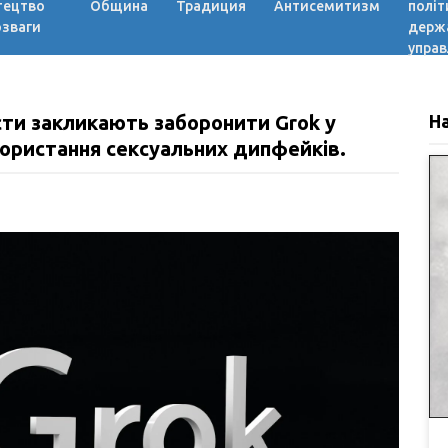
тецтво
Община
Традиция
Антисемитизм
політ
озваги
держ
управ
ти закликають заборонити Grok у
Н
ристання сексуальних дипфейків.