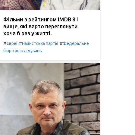
Фільми з рейтингом IMDB 8 і
вище, які варто переглянути
хоча б раз у житті.
#
#
#
Євреї
Нацистська партія
Федеральне
бюро розслідувань