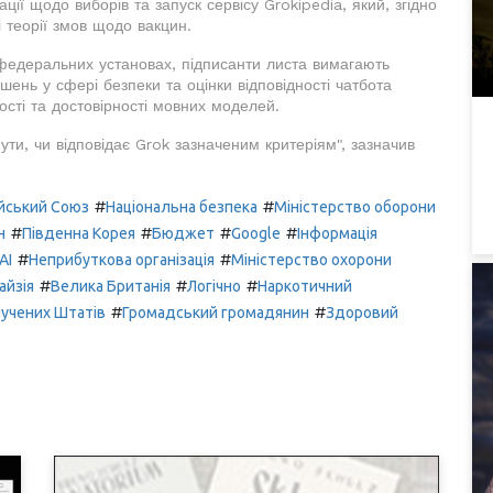
ії щодо виборів та запуск сервісу Grokipedia, який, згідно
і теорії змов щодо вакцин.
 федеральних установах, підписанти листа вимагають
ень у сфері безпеки та оцінки відповідності чатбота
ості та достовірності мовних моделей.
нути, чи відповідає Grok зазначеним критеріям", зазначив
#
#
йський Союз
Національна безпека
Міністерство оборони
#
#
#
#
н
Південна Корея
Бюджет
Google
Інформація
#
#
AI
Неприбуткова організація
Міністерство охорони
#
#
#
айзія
Велика Британія
Логічно
Наркотичний
#
#
лучених Штатів
Громадський громадянин
Здоровий