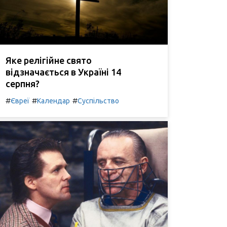
Яке релігійне свято
відзначається в Україні 14
серпня?
#
#
#
Євреї
Календар
Суспільство