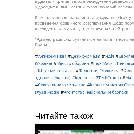
піддавали критиці за розповсюдження дезінформац
з дослідженнями, легітимізував науковий расизм 
Крім термінового заборони застосування Grok у
проведення офіційного розслідування щодо поруш
президентському указу, що стосується нейтральн
"Адміністрації слід зупинитися на мить і перегля
Бранч.
#
#
#
#
Антисемітизм
Дезінформація
Індія
Європе
#
#
#
(Україна)
Міністр оборони
Ілон Маск
Пентаго
#
#
#
#
Штучний інтелект
Філіппіни
Сексизм
Open
#
#
#
здоров'я (Україна)
Індонезія
TechCrunch
Мал
#
#
Сексуальне насильство
Кабінет міністрів Спо
#
глузд Медіа
Агентство національної безпеки
Читайте також