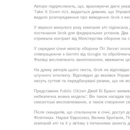
Автори підкреслюють, що, враховуючи діючі ука
Take It Down Act, видається дивним, що Управл
видало розпорядження про виведення Grok з екс
У вересні минулого року компанія xAI підписала
постачання Grok для федеральних установ. Два мі
отримала контракт від Міністерства оборони на 
У середині січня міністр оборони Піт Хегсет ого
співпрацюючи з Gemini від Google та обробляючи 
Фахівці висловлюють занепокоєння, вважаючи це
На думку авторів цього листа, Grok не відповіда
штучного інтелекту. Відповідно до вказівок Упра
несуть суттєві та передбачувані ризики, що не м
Представник Public Citizen Джей Бі Бранч заяви
небезпечна мовна модель". Він також нагадав про
сексистські висловлювання, а також створення се
Після скандалів, що спалахнули в січні, доступ д
Філіппінах. Наразі Євросоюз, Велика Британія, П
компаній xAI та X у зв'язку з питаннями захисту