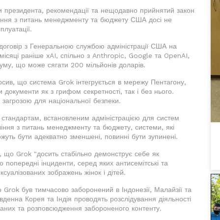
зи президента, рекомендації та нещодавно прийнятий закон
іння з питань менеджменту та бюджету США досі не
плуатації.
 договір з Генеральною службою адміністрації США на
сяці раніше xAI, спільно з Anthropic, Google та OpenAI,
суму, що може сягати 200 мільйонів доларів.
лосив, що система Grok інтегрується в мережу Пентагону,
документи як з грифом секретності, так і без нього.
 загрозою для національної безпеки.
є стандартам, встановленим адміністрацією для систем
вління з питань менеджменту та бюджету, системи, які
ожуть бути адекватно зменшені, повинні бути зупинені.
в, що Grok "досить стабільно демонструє себе як
 попередні інциденти, серед яких антисемітські та
ксуалізованих зображень жінок і дітей.
о Grok був тимчасово заборонений в Індонезії, Малайзії та
івденна Корея та Індія проводять розслідування діяльності
 даних та розповсюдження забороненого контенту.