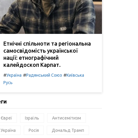
Етнічні спільноти та регіональна
самосвідомість української
нації: етнографічний
калейдоскоп Карпат.
#
#
#
Україна
Радянський Союз
Київська
Русь
еги
Євреї
Ізраїль
Антисемітизм
Україна
Росія
Дональд Трамп