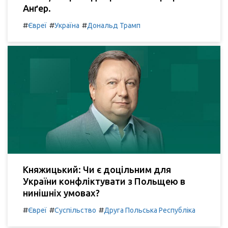
Анґер.
#
#
#
Євреї
Україна
Дональд Трамп
Княжицький: Чи є доцільним для
України конфліктувати з Польщею в
нинішніх умовах?
#
#
#
Євреї
Суспільство
Друга Польська Республіка