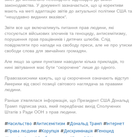
законодавства. У документі зазначається, що ці корективи
мають на меті адаптацію звітів до актуальної політики США та
"нещодавно виданих вказівок".
Звіти все ще включатимуть питання прав людини, які
стосуються військових злочинів та геноциду, антисемітизму,
порушення прав працівників і дитячих шлюбів. Слід
повідомляти про напади на свободу преси, але не про утиски
свободи слова для звичайних громадян.
Але якщо за цими пунктами наводили кілька прикладів, то
нині звітування має бути "скорочене" лише до одного.
Правозахисники кажуть, що ці скорочення означають відступ
Америки від своєї позиції світового наглядача за правами
людини.
Раніше з'являлася інформація, що Президент США Дональд
Трамп підписав указ, який передбачає вихід Сполучених
Штатів з Ради ООН з прав людини.
#
#
#
#
Насильство
Антисемітизм
Дональд Трамп
Інтернет
#
#
#
#
Права людини
Корупція
Дискримінація
Геноцид