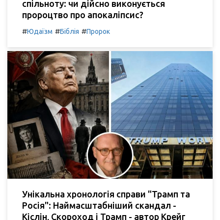
спільноту: чи дійсно виконується
пророцтво про апокаліпсис?
#
#
#
Юдаїзм
Біблія
Пророк
Унікальна хронологія справи "Трамп та
Росія": Наймасштабніший скандал -
Кіслін, Скороход і Трамп - автор Крейг