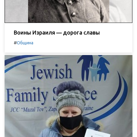
Воины Израиля — дорога славы
#
Община