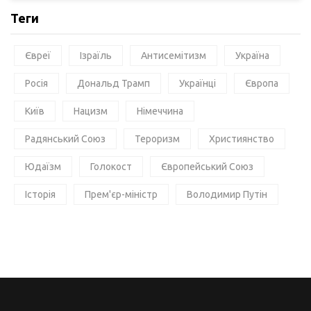
Теги
Євреї
Ізраїль
Антисемітизм
Україна
Росія
Дональд Трамп
Українці
Європа
Київ
Нацизм
Німеччина
Радянський Союз
Тероризм
Християнство
Юдаїзм
Голокост
Європейський Союз
Історія
Прем'єр-міністр
Володимир Путін