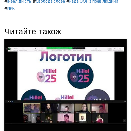
#
#
#
Інвалідність
Свобода слова
Рада ООН з прав людини
#
NPR
Читайте також