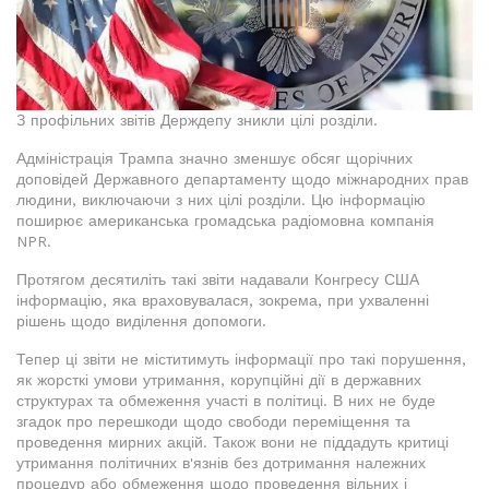
З профільних звітів Держдепу зникли цілі розділи.
Адміністрація Трампа значно зменшує обсяг щорічних
доповідей Державного департаменту щодо міжнародних прав
людини, виключаючи з них цілі розділи. Цю інформацію
поширює американська громадська радіомовна компанія
NPR.
Протягом десятиліть такі звіти надавали Конгресу США
інформацію, яка враховувалася, зокрема, при ухваленні
рішень щодо виділення допомоги.
Тепер ці звіти не міститимуть інформації про такі порушення,
як жорсткі умови утримання, корупційні дії в державних
структурах та обмеження участі в політиці. В них не буде
згадок про перешкоди щодо свободи переміщення та
проведення мирних акцій. Також вони не піддадуть критиці
утримання політичних в'язнів без дотримання належних
процедур або обмеження щодо проведення вільних і