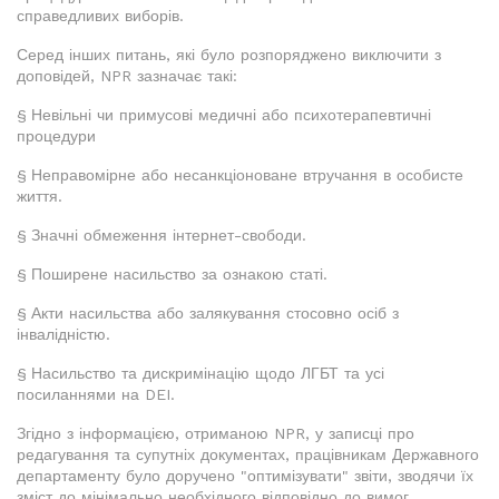
справедливих виборів.
Серед інших питань, які було розпоряджено виключити з
доповідей, NPR зазначає такі:
§ Невільні чи примусові медичні або психотерапевтичні
процедури
§ Неправомірне або несанкціоноване втручання в особисте
життя.
§ Значні обмеження інтернет-свободи.
§ Поширене насильство за ознакою статі.
§ Акти насильства або залякування стосовно осіб з
інвалідністю.
§ Насильство та дискримінацію щодо ЛГБТ та усі
посиланнями на DEI.
Згідно з інформацією, отриманою NPR, у записці про
редагування та супутніх документах, працівникам Державного
департаменту було доручено "оптимізувати" звіти, зводячи їх
зміст до мінімально необхідного відповідно до вимог