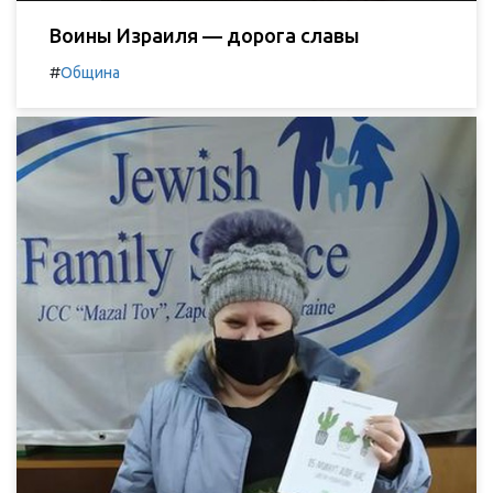
Воины Израиля — дорога славы
#
Община