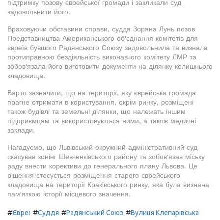
підтримку позову єврейської громади і закликали суд
задовольнити його.
Враховуючи обставини справи, суддя Зоряна Лунь позов
Представництва Американського об'єднання комітетів для
євреїв бувшого Радянського Союзу задовольнила та визнала
протиправною бездіяльність виконавчого комітету ЛМР та
зобов'язала його виготовити документи на ділянку колишнього
кладовища.
Варто зазначити, що на території, яку єврейська громада
прагне отримати в користування, окрім ринку, розміщені
також будівлі та земельні ділянки, що належать іншим
підприємцям та використовуються ними, а також медичні
заклади.
Нагадуємо, що Львівський окружний адміністративний суд
скасував зонінг Шевченківського району та зобов'язав міську
раду внести корективи до генерального плану Львова. Це
рішення стосується розміщення старого єврейського
кладовища на території Краківського ринку, яка була визнана
пам'яткою історії місцевого значення.
#
#
#
#
Євреї
Суддя
Радянський Союз
Вулиця Клепарівська