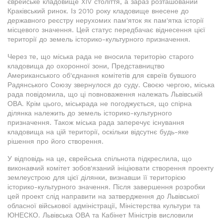
єврейське кладовище XIV століття, а зараз розташований
Краківський ринок. Із 2010 року кладовище внесене до
державного реєстру нерухомих пам'яток як пам'ятка історії
місцевого значення. Цей статус передбачає віднесення цієї
території до земель історико-культурного призначення.
Через те, що міська рада не вносила територію старого
кладовища до охоронної зони, Представництво
Американського об'єднання комітетів для євреїв бувшого
Радянського Союзу звернулося до суду. Своєю чергою, міська
рада повідомила, що ці повноваження належать Львівській
ОВА. Крім цього, міськрада не погоджується, що спірна
ділянка належить до земель історико-культурного
призначення. Також міська рада заперечує існування
кладовища на цій території, оскільки відсутнє будь-яке
рішення про його створення.
У відповідь на це, єврейська спільнота підкреслила, що
виконавчий комітет зобов'язаний ініціювати створення проекту
землеустрою для цієї ділянки, визнавши її територією
історико-культурного значення. Після завершення розробки
цей проект слід направити на затвердження до Львівської
обласної військової адміністрації, Міністерства культури та
ЮНЕСКО. Львівська ОВА та Кабінет Міністрів висловили