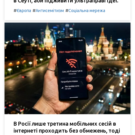
в Сеуті, аби підживити ультраправі ідеї.
#
#
#
Європа
Антисемітизм
Соціальна мережа
В Росії лише третина мобільних сесій в
інтернеті проходить без обмежень, тоді