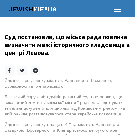
JEWISH
KIEVUA
Суд постановив, що міська рада повинна
визначити межі історичного кладовища в
центрі Львова.
Йдеться про ділянку між вул. Раппапорта, Базарною,
Броварною та Клепарівською
Львівський окружний адміністративний суд постановив, що
виконавчий комітет Львівської міської ради має підготувати
земельні документи для ділянки під Краківським ринком, на
якій раніше розташовувалося старе єврейське кладовище.
Йдеться про ділянку площею 4,7 га між вул. Раппапорта,
Базарною, Броварною та Клепарівською, де було старе