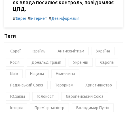
як влада посилює контроль, повідомляє
ЦПД.
#
#
#
Євреї
Інтернет
Дезінформація
Теги
Євреї
Ізраїль
Антисемітизм
Україна
Росія
Дональд Трамп
Українці
Європа
Київ
Нацизм
Німеччина
Радянський Союз
Тероризм
Християнство
Юдаїзм
Голокост
Європейський Союз
Історія
Прем'єр-міністр
Володимир Путін