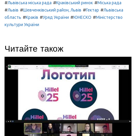
#
#
#
Львівська міська рада
Краківський ринок
Міська рада
#
#
#
#
Львів
Шевченківський район, Львів
Гектар
Львівська
#
#
#
#
область
Краків
Уряд України
ЮНЕСКО
Міністерство
культури України
Читайте також