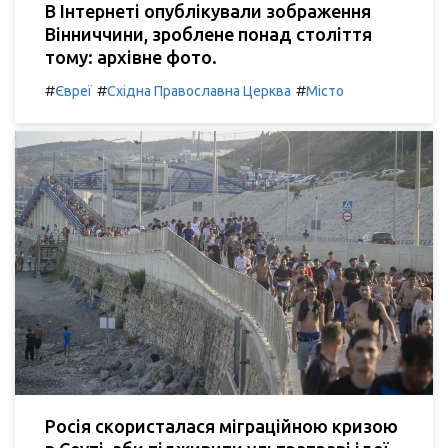
В Інтернеті опублікували зображення
Вінниччини, зроблене понад століття
тому: архівне фото.
#
#
#
Євреї
Східна Православна Церква
Місто
Росія скористалася міграційною кризою