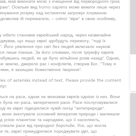
вав, мав виконати місію з очищення від первородного гріха
о раю". Оскільки вид homo sapiens може вижити лише через
інування розуму над інстинктом загрожує існуванню
дозволив їй перемагати, – сліпої "віри" в свою особливу,
у нібито становив єврейський народ, через незвичайне
ерджував, що якщо євреї здобудуть перемогу, "тоді їх
". Його уявлення про світ без людей включало наукові
ся лише пізніше. За його словами, після тріумфу євреїв
озбувшись людей, як це було мільйони років назад". Однак,
ю землю, джерело рас і конфліктів, створив Бог. "Тому я
ями, я захищаю божественне творіння".
ies of asterisks instead of text. Please provide the content
elp!
ться на раси, однак не визнавав євреїв однією із них. Вони
Це була не-раса, заперечення раси. Раси послуговувалися
ді як євреї підкорялися чужій логіці "антиприроди".
, вони знехтували основний імператив природи і закликали
ад усією планетою та народами, що її населяють,
дволікали раси від природної боротьби. Усе, що могла
ри те, євреї примудрялися породжувати ідеї, що