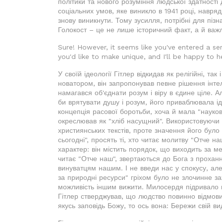
політики та нового розуміння людської здатності
соціальних умов, яке виникло в 1941 році, навря
знову виникнути. Тому зусилля, потрібні для пі
Голокост – це не лише історичний факт, а й важл
Sure! However, it seems like you've entered a ser
you'd like to make unique, and I'll be happy to h
У своїй ідеології Гітлер відкидав як релігійні, та
новатором, він запропонував певне рішення інтеле
намагався об'єднати розум і віру в єдине ціле. А
би врятувати душу і розум, його приваблювала ід
концепція расової боротьби, хоча й мала "науков
окреслював як "хліб насущний". Використовуючи ц
християнських текстів, проте значення його бул
сьогодні", просять ті, хто читає молитву "Отче на
характер: він містить порядок, що виходить за ме
читає "Отче наш", звертаються до Бога з прохан
винуватцям нашим. І не введи нас у спокусу, але 
за природні ресурси" гріхом було не злочинне з
можливість іншим вижити. Милосердя підривало 
Гітлер стверджував, що людство повинно відмовит
якусь заповідь Божу, то ось вона: Бережи свій вид