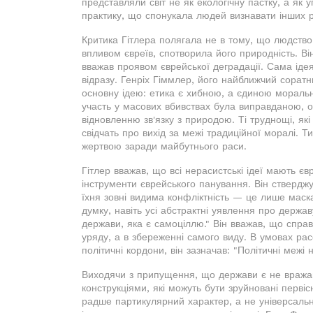
представляли світ не як екологічну пастку, а як 
практику, що спонукала людей визнавати інших рі
Критика Гітлера полягала не в тому, що людство 
впливом євреїв, спотворила його природність. Ві
вважав проявом єврейської деградації. Сама іде
відразу. Генріх Гіммлер, його найближчий соратн
основну ідею: етика є хибною, а єдиною морально
участь у масових вбивствах була виправданою, ос
відновленню зв'язку з природою. Ті труднощі, які
свідчать про вихід за межі традиційної моралі. 
жертвою заради майбутнього раси.
Гітлер вважав, що всі нерасистські ідеї мають є
інструменти єврейського панування. Він стверджув
їхня зовні видима конфліктність — це лише маска
думку, навіть усі абстрактні уявлення про держав
держави, яка є самоціллю." Він вважав, що спра
уряду, а в збереженні самого виду. В умовах ра
політичні кордони, він зазначав: "Політичні межі 
Виходячи з припущення, що держави є не враж
конструкціями, які можуть бути зруйновані перв
радше партикулярний характер, а не універсальни