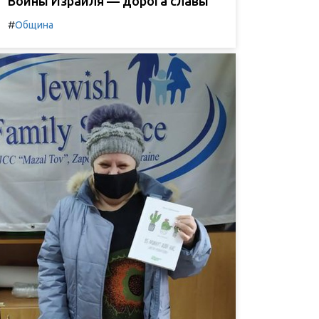
Воины Израиля — дорога славы
#
Община