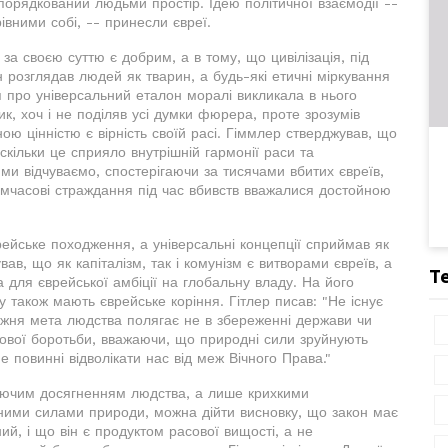
упорядкований людьми простір. Ідею політичної взаємодії --
вними собі, -- принесли євреї.
за своєю суттю є добрим, а в тому, що цивілізація, під
н розглядав людей як тварин, а будь-які етичні міркування
я про універсальний еталон моралі викликала в нього
ик, хоч і не поділяв усі думки фюрера, проте зрозумів
ю цінністю є вірність своїй расі. Гіммлер стверджував, що
кільки це сприяло внутрішній гармонії раси та
 ми відчуваємо, спостерігаючи за тисячами вбитих євреїв,
Тимчасові страждання під час вбивств вважалися достойною
врейське походження, а універсальні концепції сприймав як
ав, що як капіталізм, так і комунізм є витворами євреїв, а
Т
 для єврейської амбіції на глобальну владу. На його
у також мають єврейське коріння. Гітлер писав: "Не існує
вжня мета людства полягає не в збереженні держави чи
сової боротьби, вважаючи, що природні сили зруйнують
не повинні відволікати нас від меж Вічного Права."
аючим досягненням людства, а лише крихкими
існими силами природи, можна дійти висновку, що закон має
й, і що він є продуктом расової вищості, а не