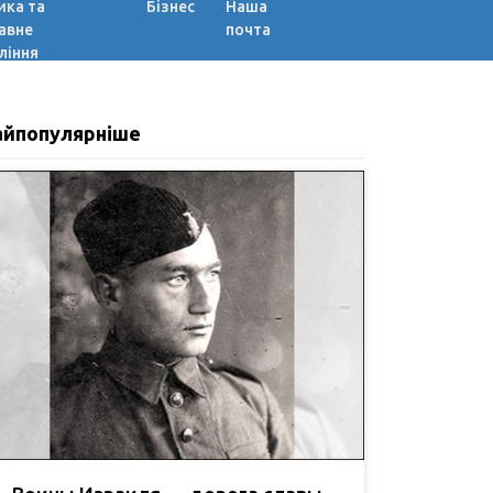
ика та
Бізнес
Наша
авне
почта
ління
айпопулярніше