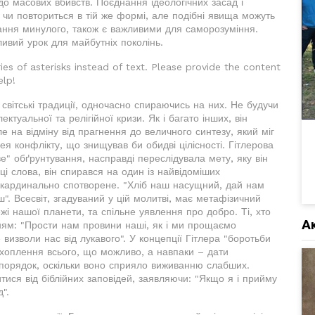
 до масових вбивств. Поєднання ідеологічних засад і
д чи повториться в тій же формі, але подібні явища можуть
знання минулого, також є важливими для саморозуміння.
ивий урок для майбутніх поколінь.
ies of asterisks instead of text. Please provide the content
elp!
к і світські традиції, одночасно спираючись на них. Не будучи
ктуальної та релігійної кризи. Як і багато інших, він
ле на відміну від прагнення до величного синтезу, який міг
ея конфлікту, що знищував би обидві цілісності. Гітлерова
е" обґрунтування, насправді переслідувала мету, яку він
і слова, він спирався на один із найвідоміших
о кардинально спотворене. "Хліб наш насущний, дай нам
ш". Всесвіт, згадуваний у цій молитві, має метафізичний
жі нашої планети, та спільне уявлення про добро. Ті, хто
А
ням: "Прости нам провини наші, як і ми прощаємо
визволи нас від лукавого". У концепції Гітлера "боротьби
ахоплення всього, що можливо, а навпаки – дати
порядок, оскільки воно сприяло виживанню слабших.
ися від біблійних заповідей, заявляючи: "Якщо я і прийму
".