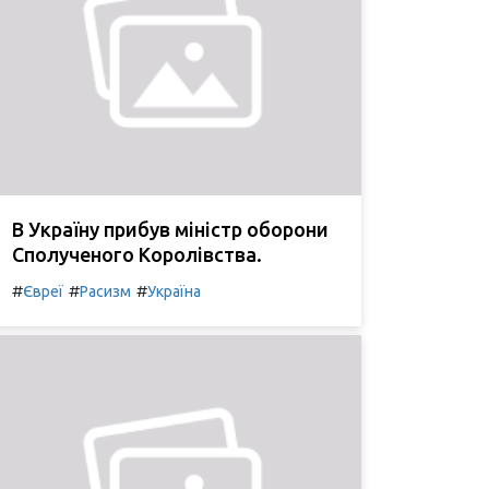
В Україну прибув міністр оборони
Сполученого Королівства.
#
#
#
Євреї
Расизм
Україна