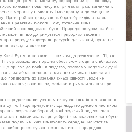
та концепції: Бога, молитву, первородний гріх, заповіді,
 християнський поділ часу на три етапи: рай, вигнання і,
урене в моральну нечистоту і має прагнути до очищення
у. Проте рай він трактував як боротьбу видів, а не як
ення з реаліями біології. Тому тотальна війна
найвищий сенс людського буття. Природні ресурси, на його
але лише тій, що дотримується природних законів і
ься про природу як джерело ресурсів для людей, проте не
в не як сад, а як окопи.
у Книзі Буття, а навпаки — шляхом до розв'язання. Ті, хто
ки. Гітлер вважав, що першим обов'язком людини є вбивство,
 що призвів до падіння людства, полягав у недоліках душі
, наша загибель полягає в тому, що ми здатні мислити і
 що призводить до визнання їхньої рівності. Люди не
 задоволення; вони пішли, оскільки отримали знання про
ного середовища винуватцем виступає інша істота, яка не є
ниги Буття. Якщо припустити, що людство дійсно є частиною
 ареною жорстоких боротьб, тоді людський род занепав
ї стали носіями знань про добро і зло, внаслідок чого було
азав людям на їхню винятковість серед інших істот та
ввів хибне розмежування між політикою і природою,