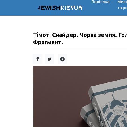
Політика
Мис
JEWISH
KIEVUA
та р
Тімоті Снайдер. Чорна земля. Гол
Фрагмент.