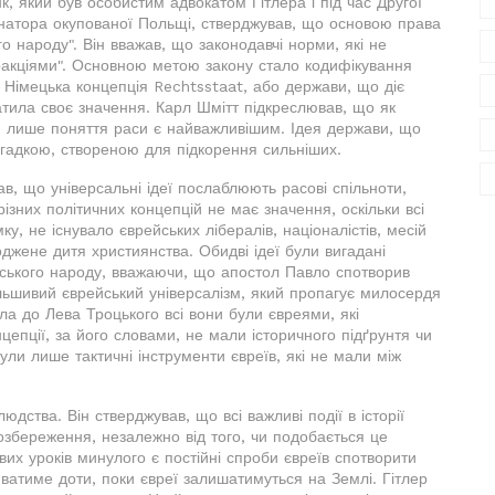
к, який був особистим адвокатом Гітлера і під час Другої
ернатора окупованої Польщі, стверджував, що основою права
 народу". Він вважав, що законодавчі норми, які не
ракціями". Основною метою закону стало кодифікування
 Німецька концепція Rechtsstaat, або держави, що діє
атила своє значення. Карл Шмітт підкреслював, що як
іти лише поняття раси є найважливішим. Ідея держави, що
игадкою, створеною для підкорення сильніших.
в, що універсальні ідеї послаблюють расові спільноти,
ізних політичних концепцій не має значення, оскільки всі
у, не існувало єврейських лібералів, націоналістів, месій
джене дитя християнства. Обидві ідеї були вигадані
ейського народу, вважаючи, що апостол Павло спотворив
ьшивий єврейський універсалізм, який пропагує милосердя
ла до Лева Троцького всі вони були євреями, які
цепції, за його словами, не мали історичного підґрунтя чи
були лише тактичні інструменти євреїв, які не мали між
юдства. Він стверджував, що всі важливі події в історії
озбереження, незалежно від того, чи подобається це
их уроків минулого є постійні спроби євреїв спотворити
ватиме доти, поки євреї залишатимуться на Землі. Гітлер