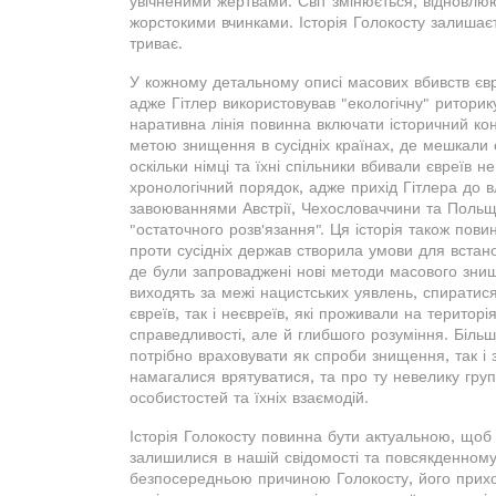
увічненими жертвами. Світ змінюється, відновлюю
жорстокими вчинками. Історія Голокосту залишаєт
триває.
У кожному детальному описі масових вбивств євр
адже Гітлер використовував "екологічну" риторик
наративна лінія повинна включати історичний конт
метою знищення в сусідніх країнах, де мешкали є
оскільки німці та їхні спільники вбивали євреїв 
хронологічний порядок, адже прихід Гітлера до в
завоюваннями Австрії, Чехословаччини та Польщі
"остаточного розв'язання". Ця історія також пови
проти сусідніх держав створила умови для встан
де були запроваджені нові методи масового знищ
виходять за межі нацистських уявлень, спиратис
євреїв, так і неєвреїв, які проживали на територ
справедливості, але й глибшого розуміння. Більш
потрібно враховувати як спроби знищення, так і з
намагалися врятуватися, та про ту невелику груп
особистостей та їхніх взаємодій.
Історія Голокосту повинна бути актуальною, щоб м
залишилися в нашій свідомості та повсякденному 
безпосередньою причиною Голокосту, його прихо