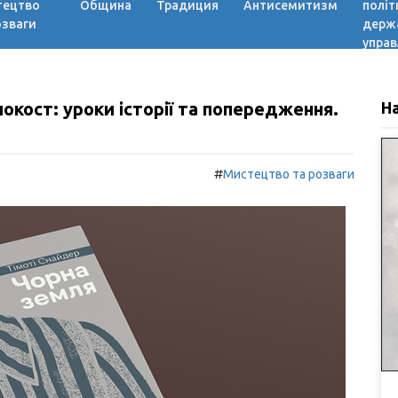
тецтво
Община
Традиция
Антисемитизм
політ
озваги
держ
управ
окост: уроки історії та попередження.
Н
#
Мистецтво та розваги