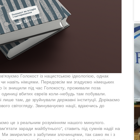
пов'язуємо Голокост із нацистською ідеологією, однак
чи навіть німцями. Передовсім ми згадуємо німецьких
що їх знищили під час Голокосту, проживали поза
 одиниці вбитих євреїв коли-небудь там побували.
 лише там, де зруйнували державні інституції. Дорікаємо
вого світогляду. Звинувачуємо нації, вдаючись до
аємо це з реальним розумінням нашого минулого.
м'ятати заради майбутнього", ставить під сумнів надії на
. Ми змирилися з забутими злочинцями, так само як і з