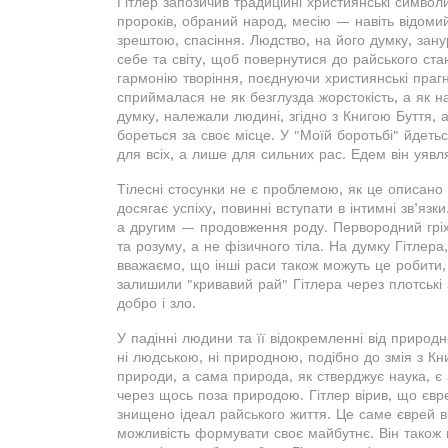
Гітлер запозичив традиційні християнські символи 
пророків, обраний народ, месію — навіть відомий
зрештою, спасіння. Людство, на його думку, зан
себе та світу, щоб повернутися до райського стан
гармонію творіння, поєднуючи християнські прагн
сприймалася не як безглузда жорстокість, а як 
думку, належали людині, згідно з Книгою Буття, 
бореться за своє місце. У "Моїй боротьбі" йдет
для всіх, а лише для сильних рас. Едем він уявля
Тілесні стосунки не є проблемою, як це описано 
досягає успіху, повинні вступати в інтимні зв’яз
а другим — продовження роду. Первородний гріх,
та розуму, а не фізичного тіла. На думку Гітлера
вважаємо, що інші раси також можуть це робити,
залишили "кривавий рай" Гітлера через плотські
добро і зло.
У падінні людини та її відокремленні від природ
ні людською, ні природною, подібно до змія з К
природи, а сама природа, як стверджує наука, є
через щось поза природою. Гітлер вірив, що євре
знищено ідеал райського життя. Це саме єврей вк
можливість формувати своє майбутнє. Він також 