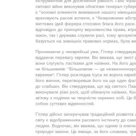
інструментом для досягнення рівності. Ганс Фран
світової війни виконував обов'язки генерал-губ
є "основні елементи виживання нашого німецького
враховують расові аспекти, є "безкровними абст
миттєвих ідей фюрера стосовно блага його раси.
відповідно до принципу верховенства права, втр
закон, так і держава служили расі, тому зрозум
базується на зовнішніх правових нормах, була в
Проникаючи у неєврейські уми, Гітлер стверджува
віддаючи перевагу євреям. Він вважав, що зміст р
вони слугують пастками для наївних. На його думк
чи більшовиків: "Більшовизм — це незаконнонаро
євреями". Гітлер розглядав Ісуса як ворога євр
його вчення, перетворивши його на ще один фал
до слабших. Він стверджував, що від святого Пав
виконували різні ролі, щоб обманути наївних. Кон
зв'язку з подіями чи творчістю окремих осіб. Це 
собою суттєвих відмінностей.
Гітлер дійсно заперечував традиційний розвиток л
світу є відображенням расового інстинкту до сам
людям. Водночас, він вважав, що одним із ключов
природні закони. Це явище, за його словами, три