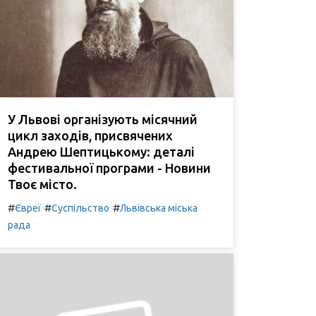
У Львові організують місячний
цикл заходів, присвячених
Андрею Шептицькому: деталі
фестивальної програми - Новини
Твоє місто.
#
#
#
Євреї
Суспільство
Львівська міська
рада