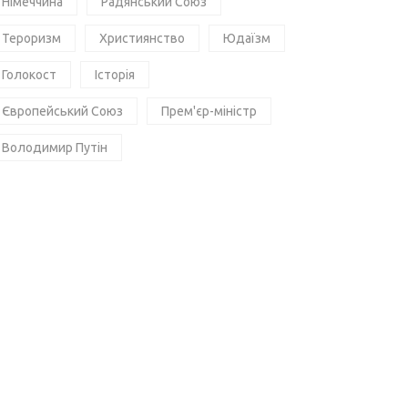
Німеччина
Радянський Союз
Тероризм
Християнство
Юдаїзм
Голокост
Історія
Європейський Союз
Прем'єр-міністр
Володимир Путін