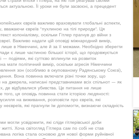
чи страхи епохи Гітлера, на які той реагував своїми
ься актуальною. Її уроки не були засвоєні, а прецедент
опейських євреїв важливо враховувати глобальні аспекти,
у, вважаючи євреїв "пухлиною на тілі природи". Ця
екст колоніалізму, оскільки Гітлер прагнув до війни з
вреї. Важливо надати цій оповіді міжнародний вимір,
не лише в Німеччині, але й за її межами. Необхідно зберегти
лади є лише частиною більшої історії, що продовжується
 — подіями, які суттєво вплинули на розвиток
нна мати політичний вимір, оскільки агресія Німеччини
овлення зон (особливо в окупованому Радянському Союзі),
ення. Вона повинна включати різні точки зору, що
я на джерела, написані представниками всіх спільнот — як
іях, де відбувалися убивства. Це питання не лише
е того, ця оповідь повинна стати історією людяності:
усилля на виживання, розповісти про євреїв, які
у неєвреїв, які прагнули їм допомогти, визнаючи складність
и могли усвідомити, які сліди гітлерівської доби
житті. Хоча світогляд Гітлера сам по собі не став
вана логіка стала основою для нової форми руйнівної