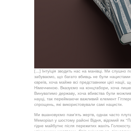
[...] Інтуїція зводить нас на манівці. Ми слушно 
забуваємо, що багато вбивць не були нацистами 
євреїв, хоча майже всі представники цієї нації, 
Німеччиною. Вказуємо на концтабори, хоча лише
Винуватимо державу, хоча вбивства були можливі
науці, так переймаючи важливий елемент Гітлеро
спрощень, які використовували самі нацисти.
Ми вшановуємо пам'ять жертв, однак часто плут
Меморіал у шостому районі Відня, відомий як "Па
гідне майбутнє після пережитих жахіть Голокосту