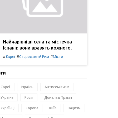
Найчарівніші села та містечка
Іспанії: вони вразять кожного.
#
#
#
Євреї
Стародавній Рим
Місто
еги
Євреї
Ізраїль
Антисемітизм
Україна
Росія
Дональд Трамп
Українці
Європа
Київ
Нацизм