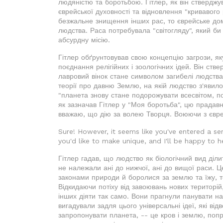
людяністю та боротьбою. Гітлер, як він стверджу
єврейської духовності та відновлення "кривавог
безжальне знищення інших рас, то єврейське дом
людства. Раса потребувала "світогляду", який би 
абсурдну місію.
Гітлер обґрунтовував свою концепцію загрози, як
поєднання релігійних і зоологічних ідей. Він ств
лавровий вінок стане символом загибелі людства
теорії про давню Землю, на якій людство з'явило
"планета знову стане подорожувати всесвітом, п
як зазначав Гітлер у "Моя боротьба", цю прадавн
вважаю, що дію за волею Творця. Воюючи з євре
Sure! However, it seems like you've entered a ser
you'd like to make unique, and I'll be happy to h
Гітлер гадав, що людство як біологічний вид діли
не належали ані до нижчої, ані до вищої раси. 
законами природи й боролися за землю та їжу, то
Відкидаючи потіху від завоювань нових територій
інших діяти так само. Вони прагнули панувати н
вигадували задля цього універсальні ідеї, які ві
запропонувати планета, -- це кров і землю, поп