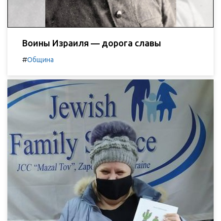
Воины Израиля — дорога славы
#
Община