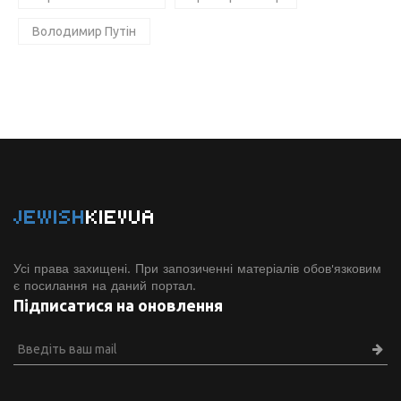
Володимир Путін
JEWISH
KIEVUA
Усі права захищені. При запозиченні матеріалів обов'язковим
є посилання на даний портал.
Підписатися на оновлення