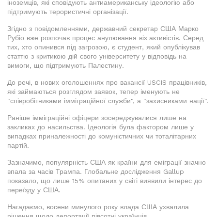
іноземців, які сповідують антиамериканську ідеологію або
підтримують терористичні організації.
Згідно з повідомленнями, державний секретар США Марко
Рубіо вже розпочав процес анулювання віз активістів. Серед
тих, хто опинився під загрозою, є студент, який опублікував
статтю з критикою дій свого університету у відповідь на
вимоги, що підтримують Палестину.
До речі, в нових оголошеннях про вакансії USCIS працівників,
які займаються розглядом заявок, тепер іменують не
"співробітниками імміграційної служби", а "захисниками нації".
Раніше імміграційні офіцери зосереджувалися лише на
закликах до насильства. Ідеологія була фактором лише у
випадках приналежності до комуністичних чи тоталітарних
партій.
Зазначимо, популярність США як країни для еміграції значно
впала за часів Трампа. Глобальне дослідження Gallup
показало, що лише 15% опитаних у світі виявили інтерес до
переїзду у США.
Нагадаємо, восени минулого року влада США ухвалила
рішення щодо депортації півсотні українців.