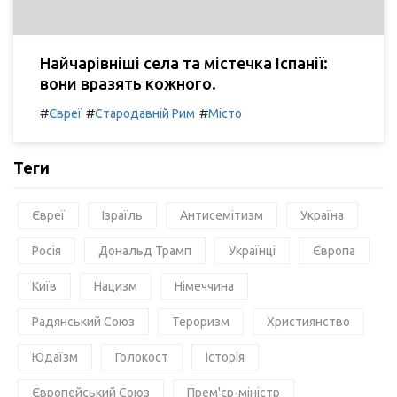
Найчарівніші села та містечка Іспанії:
вони вразять кожного.
#
#
#
Євреї
Стародавній Рим
Місто
Теги
Євреї
Ізраїль
Антисемітизм
Україна
Росія
Дональд Трамп
Українці
Європа
Київ
Нацизм
Німеччина
Радянський Союз
Тероризм
Християнство
Юдаїзм
Голокост
Історія
Європейський Союз
Прем'єр-міністр