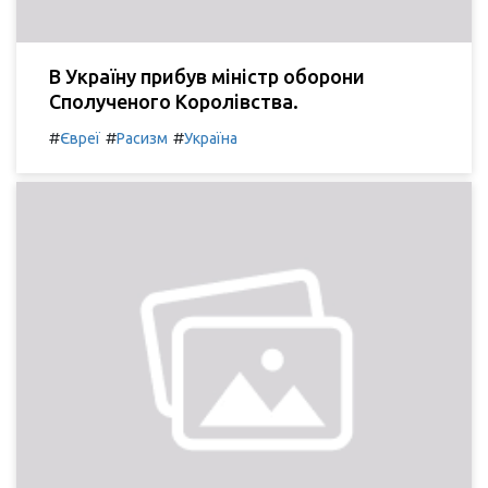
В Україну прибув міністр оборони
Сполученого Королівства.
#
#
#
Євреї
Расизм
Україна