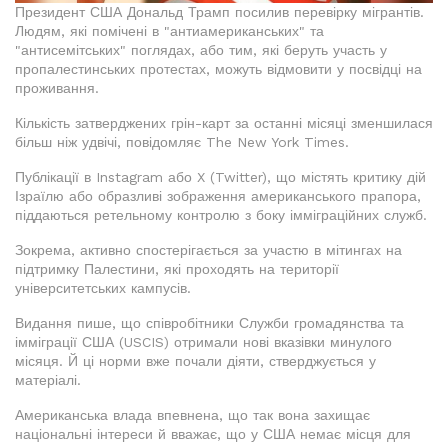
Президент США Дональд Трамп посилив перевірку мігрантів.
Людям, які помічені в "антиамериканських" та
"антисемітських" поглядах, або тим, які беруть участь у
пропалестинських протестах, можуть відмовити у посвідці на
проживання.
Кількість затверджених грін-карт за останні місяці зменшилася
більш ніж удвічі, повідомляє The New York Times.
Публікації в Instagram або X (Twitter), що містять критику дій
Ізраїлю або образливі зображення американського прапора,
піддаються ретельному контролю з боку імміграційних служб.
Зокрема, активно спостерігається за участю в мітингах на
підтримку Палестини, які проходять на території
університетських кампусів.
Видання пише, що співробітники Служби громадянства та
імміграції США (USCIS) отримали нові вказівки минулого
місяця. Й ці норми вже почали діяти, стверджується у
матеріалі.
Американська влада впевнена, що так вона захищає
національні інтереси й вважає, що у США немає місця для