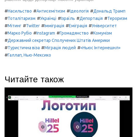
#
#
#
#
Насильство
Антисемітизм
Ідеологія
Дональд Трамп
#
#
#
#
#
Тоталітаризм
Українці
Ізраїль
Депортація
Тероризм
#
#
#
#
#
Мітинг
Twitter
Імміграція
Еміграція
Університет
#
#
#
#
Марко Рубіо
Instagram
Громадянство
Комунізм
#
Державний секретар Сполучених Штатів Америки
#
#
#
Туристична віза
Міграція людей
«Ньюс Інтернешнл»
#
Галлап, Нью-Мексико
Читайте також