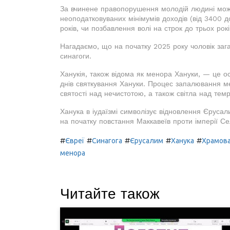
За вчинене правопорушення молодій людині може
неоподатковуваних мінімумів доходів (від 3400 д
років, чи позбавлення волі на строк до трьох рокі
Нагадаємо, що на початку 2025 року чоловік заг
синагоги.
Ханукія, також відома як менора Хануки, — це о
днів святкування Хануки. Процес запалювання м
святості над нечистотою, а також світла над тем
Ханука в іудаїзмі символізує відновлення Єруса
на початку повстання Маккавеїв проти імперії Селе
#
#
#
#
#
Євреї
Синагога
Єрусалим
Ханука
Храмова
менора
Читайте також