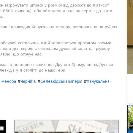
 загрожувати штраф у розмірі від двохсот до п'ятисот
о 8500 гривень), або обмеження волі на термін до п'яти
в.
асив і пошкодив Ханукальну менору, встановлену на руїнах
собливий світильник, який запалюється протягом восьми
енори для євреїв є символом духовної сили та тріумфу
рявою, що оточує нас.
лима та повторне освячення Другого Храму, що відбулося
вкідів у II столітті до нашої ери.
#
#
#
 менора
Чернігів
Селевкідська імперія
Ханукальна