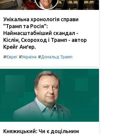
Унікальна хронологія справи
"Трамп та Росія":
Наймасштабніший скандал -
Кіслін, Скороход і Трамп - автор
Крейг Анґер.
#
#
#
Євреї
Україна
Дональд Трамп
Княжицький: Чи є доцільним