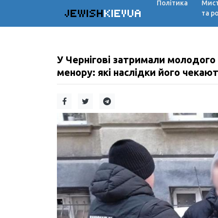
Політика
Мис
JEWISH
KIEVUA
та р
У Чернігові затримали молодого 
менору: які наслідки його чекаю