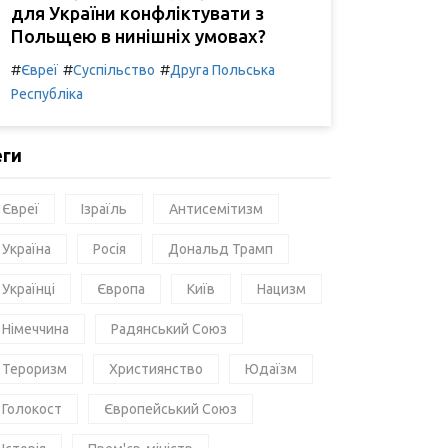
для України конфліктувати з
Польщею в нинішніх умовах?
#
#
#
Євреї
Суспільство
Друга Польська
Республіка
еги
Євреї
Ізраїль
Антисемітизм
Україна
Росія
Дональд Трамп
Українці
Європа
Київ
Нацизм
Німеччина
Радянський Союз
Тероризм
Християнство
Юдаїзм
Голокост
Європейський Союз