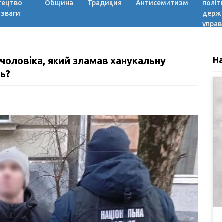
тецтво
Община
Традиция
Антисемитизм
політ
озваги
держ
управ
чоловіка, який зламав ханукальну
Н
ть?