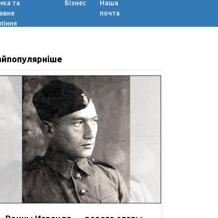
ика та
Бізнес
Наша
авне
почта
ління
айпопулярніше