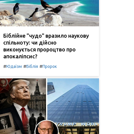
Біблійне "чудо" вразило наукову
спільноту: чи дійсно
виконується пророцтво про
апокаліпсис?
#
#
#
Юдаїзм
Біблія
Пророк