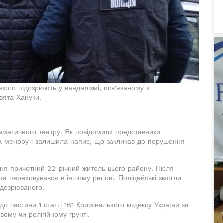
кого підозрюють у вандалізмі, пов'язаному з
вята Хануки.
аматичного театру. Як повідомили представники
а менору і залишила напис, що закликав до порушення
я причетний 22-річний житель цього району. Після
та переховувався в іншому регіоні. Поліцейські змогли
ідозрюваного.
о частини 1 статті 161 Кримінального кодексу України за
ому чи релігійному грунті.