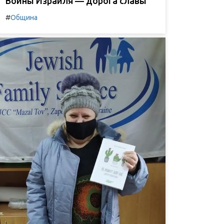
Воины Израиля — дорога славы
#
Община