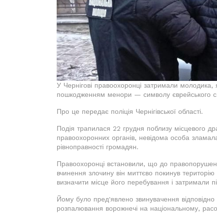
У Чернігові правоохоронці затримали молодика, я
пошкодженням менори — символу єврейського с
Про це передає поліція Чернігівської області.
Подія трапилася 22 грудня поблизу місцевого др
правоохоронних органів, невідома особа зламал
рівноправності громадян.
Правоохоронці встановили, що до правопорушенн
вчинення злочину він миттєво покинув територію 
визначити місце його перебування і затримали п
Йому було пред'явлено звинувачення відповідно д
розпалювання ворожнечі на національному, расов