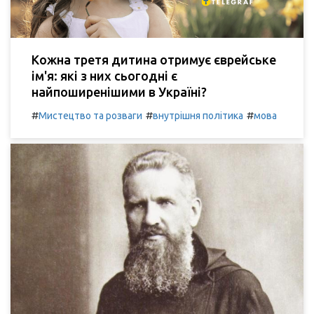
Кожна третя дитина отримує єврейське
ім'я: які з них сьогодні є
найпоширенішими в Україні?
#
#
#
Мистецтво та розваги
внутрішня політика
мова