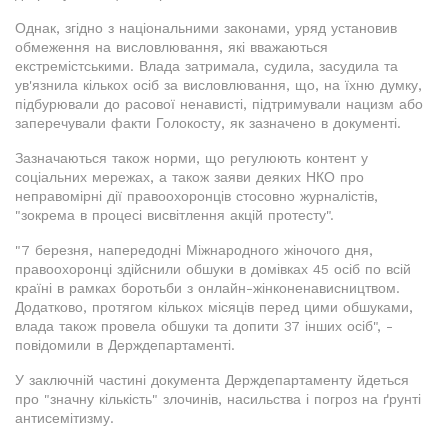
Однак, згідно з національними законами, уряд установив
обмеження на висловлювання, які вважаються
екстремістськими. Влада затримала, судила, засудила та
ув'язнила кількох осіб за висловлювання, що, на їхню думку,
підбурювали до расової ненависті, підтримували нацизм або
заперечували факти Голокосту, як зазначено в документі.
Зазначаються також норми, що регулюють контент у
соціальних мережах, а також заяви деяких НКО про
неправомірні дії правоохоронців стосовно журналістів,
"зокрема в процесі висвітлення акцій протесту".
"7 березня, напередодні Міжнародного жіночого дня,
правоохоронці здійснили обшуки в домівках 45 осіб по всій
країні в рамках боротьби з онлайн-жінконенависництвом.
Додатково, протягом кількох місяців перед цими обшуками,
влада також провела обшуки та допити 37 інших осіб", -
повідомили в Держдепартаменті.
У заключній частині документа Держдепартаменту йдеться
про "значну кількість" злочинів, насильства і погроз на ґрунті
антисемітизму.