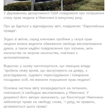
У Державному департаменті США повідомили про погіршення
стану прав людини в Німеччині в минулому році.
Про це йдеться у відповідному звіті, повідомляє "Європейська
правда".
Згідно зі звітом, серед ключових проблем у галузі прав
людини можна виділити обмеження свободи висловлювання
думок, а також надійні повідомлення про злочини, акти
насильства чи загрози насильства, пов'язані з
антисемітизмом.
Водночас у ньому наголошується, що німецька влада
"зробила низку кроків, що заслуговують на довіру, з
розслідування, судового переслідування і покарання
посадових осіб, які вчинили порушення прав людини".
Основна частина звіту зосереджується на питаннях,
пов'язаних із свободою висловлювань у Німеччині. У
документі його автори зазначають, що Конституція Німеччини
забезпечує право на свободу слова, "і уряд, як правило,
дотримується цього права".