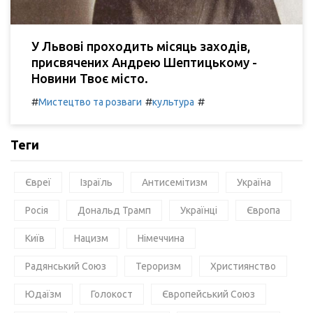
У Львові проходить місяць заходів,
присвячених Андрею Шептицькому -
Новини Твоє місто.
#
#
#
Мистецтво та розваги
культура
Теги
Євреї
Ізраїль
Антисемітизм
Україна
Росія
Дональд Трамп
Українці
Європа
Київ
Нацизм
Німеччина
Радянський Союз
Тероризм
Християнство
Юдаїзм
Голокост
Європейський Союз