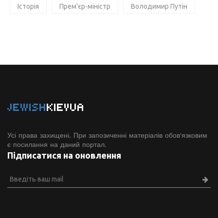
Історія
Прем'єр-міністр
Володимир Путін
JEWISH
KIEVUA
Усі права захищені. При запозиченні матеріалів обов'язковим
є посилання на даний портал.
Підписатися на оновлення