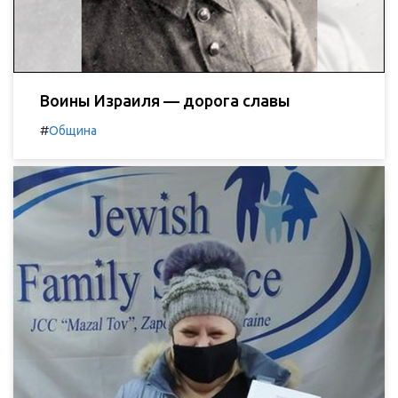
Воины Израиля — дорога славы
#
Община