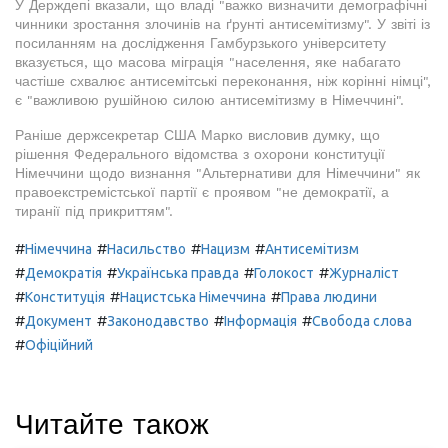
У Держдепі вказали, що владі "важко визначити демографічні
чинники зростання злочинів на ґрунті антисемітизму". У звіті із
посиланням на дослідження Гамбурзького університету
вказується, що масова міграція "населення, яке набагато
частіше схвалює антисемітські переконання, ніж корінні німці",
є "важливою рушійною силою антисемітизму в Німеччині".
Раніше держсекретар США Марко висловив думку, що
рішення Федерального відомства з охорони конституції
Німеччини щодо визнання "Альтернативи для Німеччини" як
правоекстремістської партії є проявом "не демократії, а
тиранії під прикриттям".
#
#
#
#
Німеччина
Насильство
Нацизм
Антисемітизм
#
#
#
#
Демократія
Українська правда
Голокост
Журналіст
#
#
#
Конституція
Нацистська Німеччина
Права людини
#
#
#
#
Документ
Законодавство
Інформація
Свобода слова
#
Офіційний
Читайте також