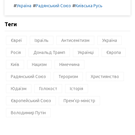
#
#
#
Україна
Радянський Союз
Київська Русь
Теги
Євреї
Ізраїль
Антисемітизм
Україна
Росія
Дональд Трамп
Українці
Європа
Київ
Нацизм
Німеччина
Радянський Союз
Тероризм
Християнство
Юдаїзм
Голокост
Історія
Європейський Союз
Прем'єр-міністр
Володимир Путін