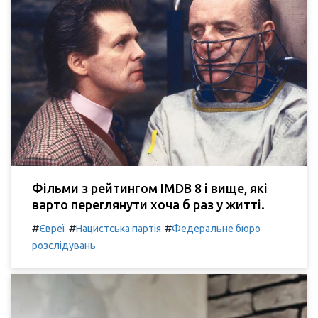
Фільми з рейтингом IMDB 8 і вище, які
варто переглянути хоча б раз у житті.
#
#
#
Євреї
Нацистська партія
Федеральне бюро
розслідувань