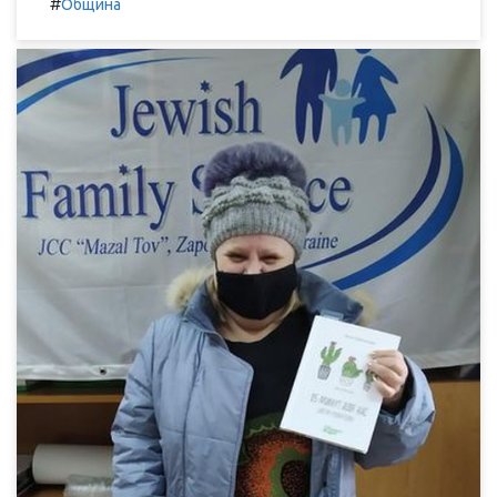
#
Община