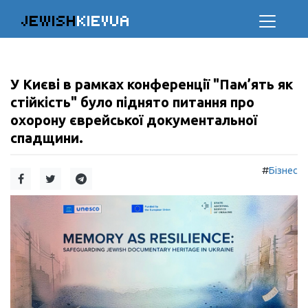
JEWISH
KIEVUA
У Києві в рамках конференції "Пам’ять як
стійкість" було піднято питання про
охорону єврейської документальної
спадщини.
#
Бізнес