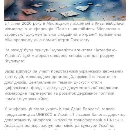
27 січня 2026 року в Мистецькому арсеналі в Києві відбулася
міжнародна конференція "Пам'ять як стійкість. Збереження
єврейської документальної спадщини в Україні", присвячена
Міжнародному дню пам'яті жертв Голокосту.
На заході були присутні журналісти агентства "Інтерфакс-
Україна". Цей матеріал створено спеціально для розділу
"Культура".
Захід відбувся за участі представників українських державних
інституцій, міжнародних організацій, архівної спільноти та
дослідників. Центральними темами дискусій стали
цифровізація фондів, доступ до документальної спадщини,
міжнародне партнерство та розвиток державної політики
пам'яті в умовах війни.
У конференції взяли участь К'яра Децці Бердескі, голова
представництва UNESCO в Україні, Гільєрме Канела, директор
департаменту цифрової інклюзії та трансформації в UNESCO,
Анастасія Бондар, заступниця міністра культури України,