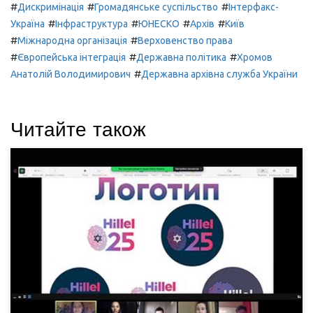
#
#
#
Дискримінація
Громадянське суспільство
Інтерфакс-
#
#
#
#
Україна
Інфраструктура
ЮНЕСКО
Архів
Київ
#
#
Міжнародна організація
Верховенство права
#
#
#
Європейська інтеграція
Державна політика
Хромов
#
Анатолій Володимирович
Державна архівна служба України
Читайте також