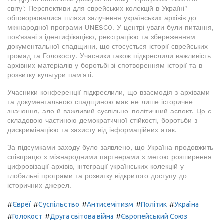
світу': Перспективи для єврейських колекцій в Україні"
обговорювалися шляхи залучення українських архівів до
міжнародної програми UNESCO. У центрі уваги були питання,
пов'язані з ідентифікацією, реєстрацією та збереженням
документальної спадщини, що стосується історії єврейських
громад та Голокосту. Учасники також підкреслили важливість
архівних матеріалів у боротьбі зі спотворенням історії та в
розвитку культури пам'яті.
Учасники конференції підкреслили, що взаємодія з архівами
та документальною спадщиною має не лише історичне
значення, але й важливий суспільно-політичний аспект. Це є
складовою частиною демократичної стійкості, боротьби з
дискримінацією та захисту від інформаційних атак.
За підсумками заходу було заявлено, що Україна продовжить
співпрацю з міжнародними партнерами з метою розширення
цифровізації архівів, інтеграції українських колекцій у
глобальні програми та розвитку відкритого доступу до
історичних джерел.
#
#
#
#
#
Євреї
Суспільство
Антисемітизм
Політик
Україна
#
#
#
Голокост
Друга світова війна
Європейський Союз