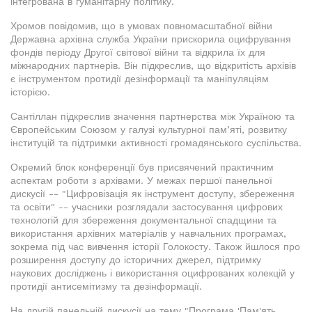
інтегрована в гуманітарну політику.
Хромов повідомив, що в умовах повномасштабної війни
Державна архівна служба України прискорила оцифрування
фондів періоду Другої світової війни та відкрила їх для
міжнародних партнерів. Він підкреслив, що відкритість архівів
є інструментом протидії дезінформації та маніпуляціям
історією.
Сантіллан підкреслив значення партнерства між Україною та
Європейським Союзом у галузі культурної пам’яті, розвитку
інституцій та підтримки активності громадянського суспільства.
Окремий блок конференції був присвячений практичним
аспектам роботи з архівами. У межах першої панельної
дискусії -- "Цифровізація як інструмент доступу, збереження
та освіти" -- учасники розглядали застосування цифрових
технологій для збереження документальної спадщини та
використання архівних матеріалів у навчальних програмах,
зокрема під час вивчення історії Голокосту. Також йшлося про
розширення доступу до історичних джерел, підтримку
наукових досліджень і використання оцифрованих колекцій у
протидії антисемітизму та дезінформації.
На другій панельній дискусії на тему "Програма 'Пам'ять