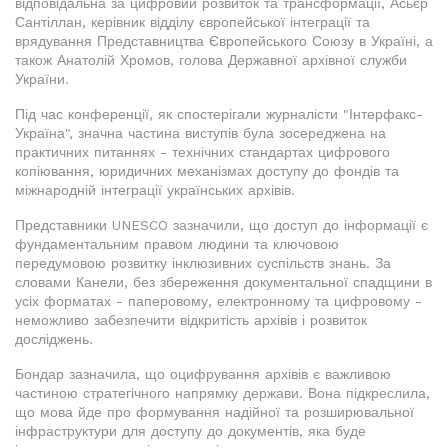
відповідальна за цифровий розвиток та трансформації, Асьєр
Сантіллан, керівник відділу європейської інтеграції та
врядування Представництва Європейського Союзу в Україні, а
також Анатолій Хромов, голова Державної архівної служби
України.
Під час конференції, як спостерігали журналісти "Інтерфакс-
Україна", значна частина виступів була зосереджена на
практичних питаннях - технічних стандартах цифрового
копіювання, юридичних механізмах доступу до фондів та
міжнародній інтеграції українських архівів.
Представники UNESCO зазначили, що доступ до інформації є
фундаментальним правом людини та ключовою
передумовою розвитку інклюзивних суспільств знань. За
словами Канели, без збереження документальної спадщини в
усіх форматах - паперовому, електронному та цифровому -
неможливо забезпечити відкритість архівів і розвиток
досліджень.
Бондар зазначила, що оцифрування архівів є важливою
частиною стратегічного напрямку держави. Вона підкреслила,
що мова йде про формування надійної та розширювальної
інфраструктури для доступу до документів, яка буде