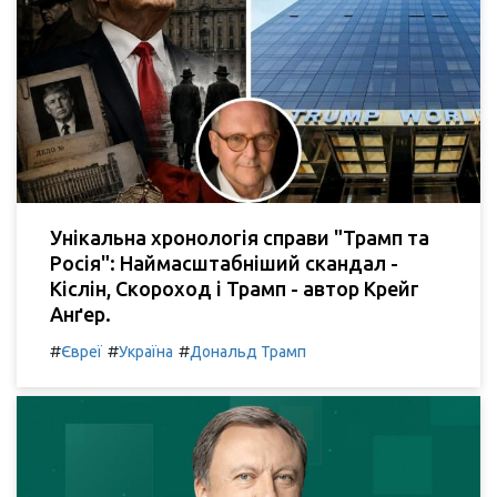
Унікальна хронологія справи "Трамп та
Росія": Наймасштабніший скандал -
Кіслін, Скороход і Трамп - автор Крейг
Анґер.
#
#
#
Євреї
Україна
Дональд Трамп