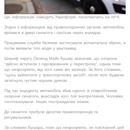
Цю інформацію наводить Укрінформ, посилаючись на NPR.
Згідно з інформацією від правоохоронних органів, автомобіль
врізався в двері синагоги і проїхав через коридор.
Працівники служби безпеки застосували вогнепальну зброю, а
потім виявили тіло водія у вантажівці.
Шериф округу Окленд Майк Бушар зазначив, що охорона
"дійсно вступила з підозрюваним у перестрілку", однак поки
що незрозуміло, від чого саме він загинув. За його словами,
"щось зайнялося у транспортному засобі", після чого будівлю
затягнуло густим чорним димом.
Під час інциденту автомобіль збив одного зі співробітників
охорони синагоги, внаслідок чого той знепритомнів. Чоловіка
госпіталізували. Інших постраждалих немає.
До синагоги прибули десятки правоохоронців та
рятувальників.
За словами Бушара, поки що незрозуміло, чи пов'язаний цей