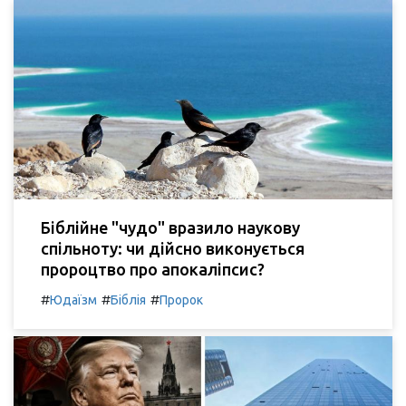
Біблійне "чудо" вразило наукову
спільноту: чи дійсно виконується
пророцтво про апокаліпсис?
#
#
#
Юдаїзм
Біблія
Пророк