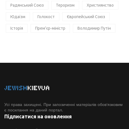
Радянський Союз
Тероризм
Християнство
Юдаїзм
Голокост
Європейський Союз
Історія
Прем'єр-міністр
Володимир Путін
JEWISH
KIEVUA
Усі права захищені. При запозиченні матеріалів обов'язковим
є посилання на даний портал.
Підписатися на оновлення