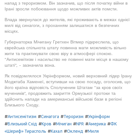
напад з тероризмом. Він зазначив, що після початку війни в
Ірані зросли побоювання щодо можливих актів помсти.
Влада звернулася до жителів, які проживають в межах однієї
милі від синагоги, з проханням залишатися в безпечних
місцях.
Губернаторка Мічигану Гретхен Вітмер підкреслила, що
єврейська спільнота штату повинна мати можливість вільно
жити та практикувати свою віру в атмосфері спокою.
"Антисемітизм і насильство не повинні мати місця в нашому
штаті", - зазначила вона.
Як повідомлялося Укрінформом, новий верховний лідер Ірану
Моджтаба Хаменеї, вступивши на свою посаду, оголосив, що
його країна відповість Сполученим Штатам "за кров своїх
мучеників", продовжить закриття Ормузької протоки та
здійснить напади на американські військові бази в регіоні
Близького Сходу.
#
#
#
#
Антисемітизм
Синагога
Тероризм
Укрінформ
#
#
#
#
#
#
Близький Схід
Кров
Мічиган
NPR
Америка
ФК
#
#
#
«Шериф» Тирасполь
Кахал
Окленд
Миля