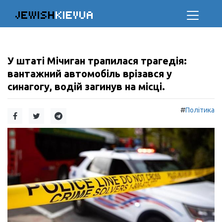
JEWISH
KIEVUA
У штаті Мічиган трапилася трагедія:
вантажний автомобіль врізався у
синагогу, водій загинув на місці.
#
Політика