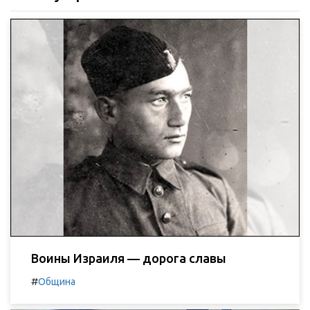
Воины Израиля — дорога славы
#
Община