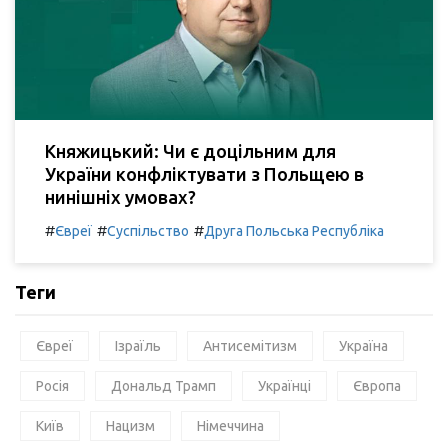
Княжицький: Чи є доцільним для
України конфліктувати з Польщею в
нинішніх умовах?
#
#
#
Євреї
Суспільство
Друга Польська Республіка
Теги
Євреї
Ізраїль
Антисемітизм
Україна
Росія
Дональд Трамп
Українці
Європа
Київ
Нацизм
Німеччина