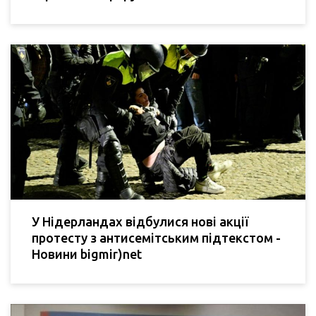
У Нідерландах відбулися нові акції
протесту з антисемітським підтекстом -
Новини bigmir)net