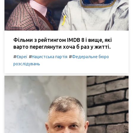
Фільми з рейтингом IMDB 8 і вище, які
варто переглянути хоча б раз у житті.
#
#
#
Євреї
Нацистська партія
Федеральне бюро
розслідувань