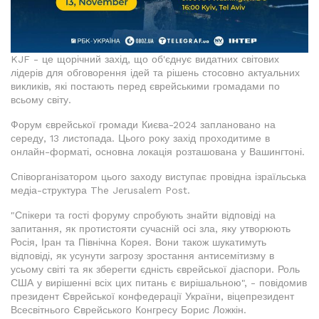
KJF - це щорічний захід, що об'єднує видатних світових
лідерів для обговорення ідей та рішень стосовно актуальних
викликів, які постають перед єврейськими громадами по
всьому світу.
Форум єврейської громади Києва-2024 заплановано на
середу, 13 листопада. Цього року захід проходитиме в
онлайн-форматі, основна локація розташована у Вашингтоні.
Співорганізатором цього заходу виступає провідна ізраїльська
медіа-структура The Jerusalem Post.
"Спікери та гості форуму спробують знайти відповіді на
запитання, як протистояти сучасній осі зла, яку утворюють
Росія, Іран та Північна Корея. Вони також шукатимуть
відповіді, як усунути загрозу зростання антисемітизму в
усьому світі та як зберегти єдність єврейської діаспори. Роль
США у вирішенні всіх цих питань є вирішальною", - повідомив
президент Єврейської конфедерації України, віцепрезидент
Всесвітнього Єврейського Конгресу Борис Ложкін.