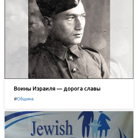
Воины Израиля — дорога славы
#
Община