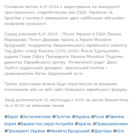
Головною метою KJF-2024 є акцентування на значущості
тристороннього співробітництва між США, Україною та
Ізраїлем у контексті завершення двох найбільших військових
конфліктів сучасності.
Серед учасників KJF-2024 - Посол України в США Оксана
Маркарова; Посол Держави Ізраїль в Україні Михайло
Бродський; гендиректор Американського єврейського комітету
Тед Дойч; спікер Кнесету (2013-2020) Йоель Едельштейн;
радник Глави Офісу Президента України Михайло Подоляк;
директор Євразійського центру "Атлантичної ради" Джон
Гербст; радянський дисидент, ізраїльський політик і
правозахисник Натан Щаранський та ін.
Пряму трансляцію можна буде переглянути за вказаним
посиланням або на веб-сайті Київського єврейського форуму.
Захід розпочнеться 13 листопада о 9:00 за часом Вашингтона
та о 16:00 за київським часом.
#
#
#
#
#
#
Євреї
Антисемітизм
Політик
Україна
Росія
Північна
#
#
#
Корея
Вашингтон, округ Колумбія
Ізраїль
Правозахисники
#
#
#
#
Президент України
Михайло Бродський
Діаспора
Юлі