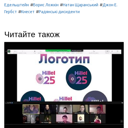
#
#
#
Едельштейн
Борис Ложкін
Натан Щаранський
Джон Е.
#
#
Гербст
Кнесет
Радянські дисиденти
Читайте також