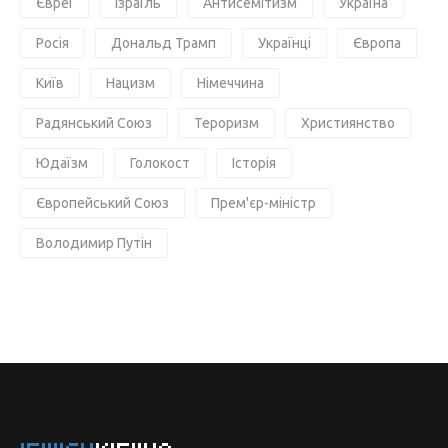
Євреї
Ізраїль
Антисемітизм
Україна
Росія
Дональд Трамп
Українці
Європа
Київ
Нацизм
Німеччина
Радянський Союз
Тероризм
Християнство
Юдаїзм
Голокост
Історія
Європейський Союз
Прем'єр-міністр
Володимир Путін