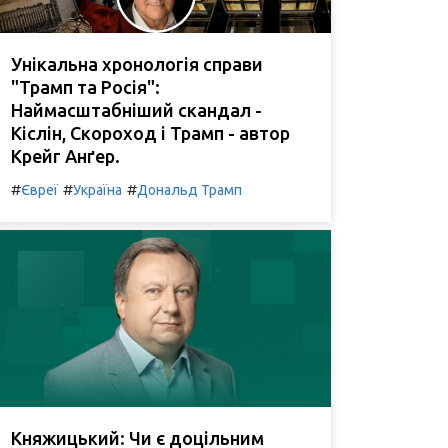
Унікальна хронологія справи
"Трамп та Росія":
Наймасштабніший скандал -
Кіслін, Скороход і Трамп - автор
Крейг Анґер.
#
#
#
Євреї
Україна
Дональд Трамп
Княжицький: Чи є доцільним