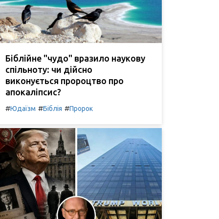
Біблійне "чудо" вразило наукову
спільноту: чи дійсно
виконується пророцтво про
апокаліпсис?
#
#
#
Юдаїзм
Біблія
Пророк