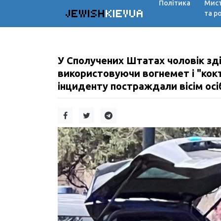
Політика
Мис
JEWISH
KIEVUA
та р
У Сполучених Штатах чоловік зді
використовуючи вогнемет і "кокт
інциденту постраждали вісім осі