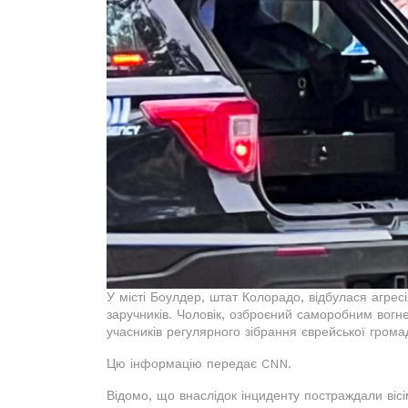
У місті Боулдер, штат Колорадо, відбулася агресі
заручників. Чоловік, озброєний саморобним вогн
учасників регулярного зібрання єврейської грома
Цю інформацію передає CNN.
Відомо, що внаслідок інциденту постраждали вісі