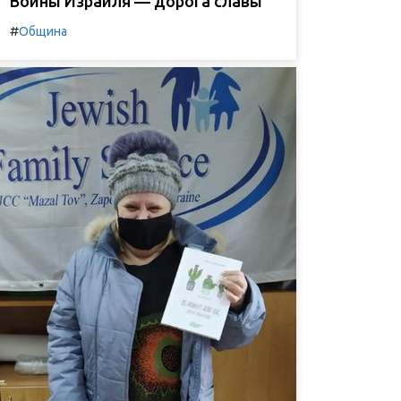
Воины Израиля — дорога славы
#
Община