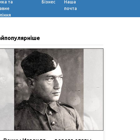
ика та
Бізнес
Наша
авне
почта
ління
айпопулярніше