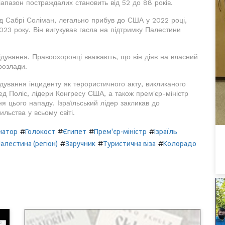
іапазон постраждалих становить від 52 до 88 років.
 Сабрі Соліман, легально прибув до США у 2022 році,
023 року. Він вигукував гасла на підтримку Палестини
ідування. Правоохоронці вважають, що він діяв на власний
розлади.
ування інциденту як терористичного акту, викликаного
д Поліс, лідери Конгресу США, а також прем'єр-міністр
я цього нападу. Ізраїльський лідер закликав до
льства у всьому світі.
#
#
#
#
натор
Голокост
Єгипет
Прем'єр-міністр
Ізраїль
#
#
#
алестина (регіон)
Заручник
Туристична віза
Колорадо