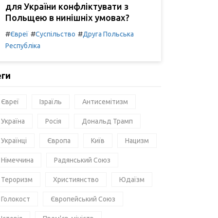
для України конфліктувати з
Польщею в нинішніх умовах?
#
#
#
Євреї
Суспільство
Друга Польська
Республіка
еги
Євреї
Ізраїль
Антисемітизм
Україна
Росія
Дональд Трамп
Українці
Європа
Київ
Нацизм
Німеччина
Радянський Союз
Тероризм
Християнство
Юдаїзм
Голокост
Європейський Союз