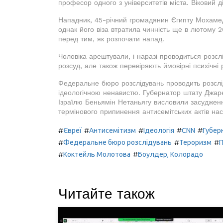
професор одного з університетів міста. Віковий д
Нападник, 45-річний громадянин Єгипту Мохамед
однак його віза втратила чинність ще в лютому 2
перед тим, як розпочати напад.
Чоловіка арештували, і наразі проводиться розсл
розсуд, але також перевіряють ймовірні психічні 
Федеральне бюро розслідувань проводить розслід
ідеологічною ненавистю. Губернатор штату Джаре
Ізраїлю Беньямін Нетаньягу висловили засудженн
термінового припинення антисемітських актів наси
#
#
#
#
#
Євреї
Антисемітизм
Ідеологія
CNN
Губер
#
#
#
Федеральне бюро розслідувань
Тероризм
П
#
#
Коктейль Молотова
Боулдер, Колорадо
Читайте також