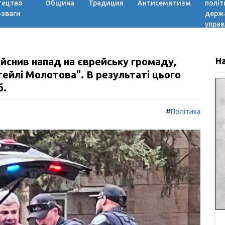
тецтво
Община
Традиция
Антисемитизм
політ
озваги
держ
управ
йснив напад на єврейську громаду,
Н
ейлі Молотова". В результаті цього
б.
#
Політика