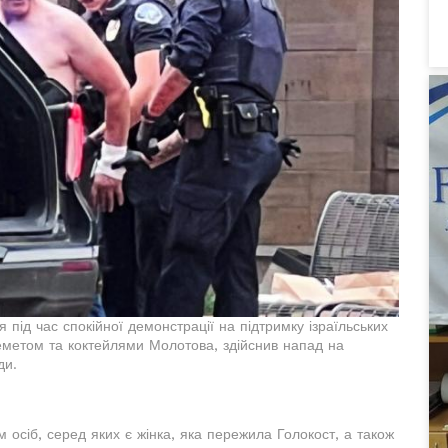
я під час спокійної демонстрації на підтримку ізраїльських
еметом та коктейлями Молотова, здійснив напад на
ди.
м осіб, серед яких є жінка, яка пережила Голокост, а також