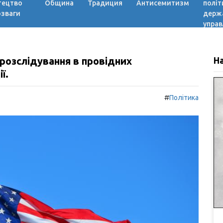
тецтво
Община
Традиция
Антисемитизм
політ
озваги
держ
управ
розслідування в провідних
Н
ї.
#
Політика