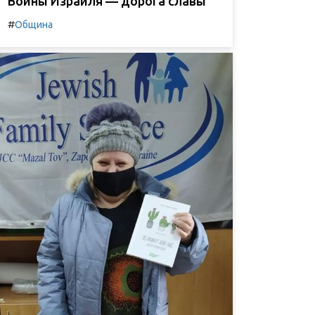
Воины Израиля — дорога славы
#
Община