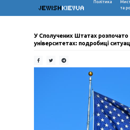
Політика
Мис
JEWISH
KIEVUA
та р
У Сполучених Штатах розпочато 
університетах: подробиці ситуаці