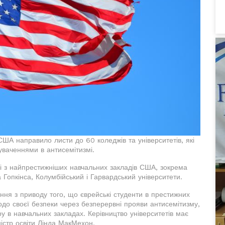
США направило листи до 60 коледжів та університетів, які
нуваченнями в антисемітизмі.
кі з найпрестижніших навчальних закладів США, зокрема
Гопкінса, Колумбійський і Гарвардський університети.
ня з приводу того, що єврейські студенти в престижних
до своєї безпеки через безперервні прояви антисемітизму,
у в навчальних закладах. Керівництво університетів має
ністр освіти Лінда МакМехон.