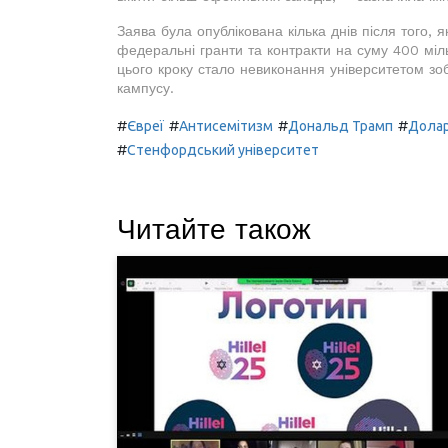
Заява була опублікована кілька днів після того,
федеральні гранти та контракти на суму 400 міл
цього кроку стало невиконання університетом зо
кампусу.
#
#
#
#
Євреї
Антисемітизм
Дональд Трамп
Дола
#
Стенфордський університет
Читайте також