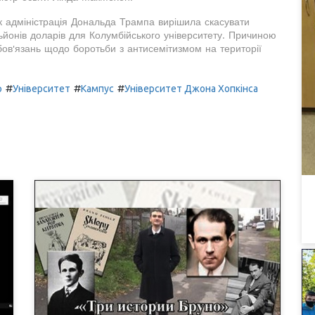
 як адміністрація Дональда Трампа вирішила скасувати
ьйонів доларів для Колумбійського університету. Причиною
бов'язань щодо боротьби з антисемітизмом на території
#
#
#
р
Університет
Кампус
Університет Джона Хопкінса