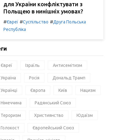
для України конфліктувати з
Польщею в нинішніх умовах?
#
#
#
Євреї
Суспільство
Друга Польська
Республіка
еги
Євреї
Ізраїль
Антисемітизм
Україна
Росія
Дональд Трамп
Українці
Європа
Київ
Нацизм
Німеччина
Радянський Союз
Тероризм
Християнство
Юдаїзм
Голокост
Європейський Союз