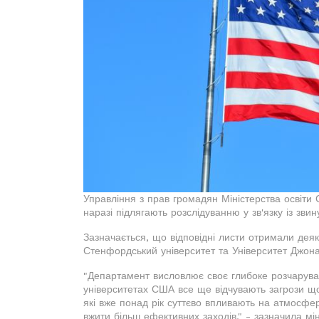
Управління з прав громадян Міністерства освіти 
наразі підлягають розслідуванню у зв'язку із зви
Зазначається, що відповідні листи отримали дея
Стенфордський університет та Університет Джона 
"Департамент висловлює своє глибоке розчаруван
університетах США все ще відчувають загрози що
які вже понад рік суттєво впливають на атмосфер
вжити більш ефективних заходів," - зазначила мі