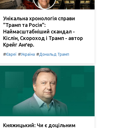
Унікальна хронологія справи
"Трамп та Росія":
Наймасштабніший скандал -
Кіслін, Скороход і Трамп - автор
Крейг Анґер.
#
#
#
Євреї
Україна
Дональд Трамп
Княжицький: Чи є доцільним