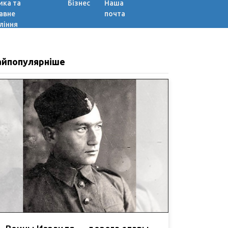
ика та
Бізнес
Наша
авне
почта
ління
айпопулярніше