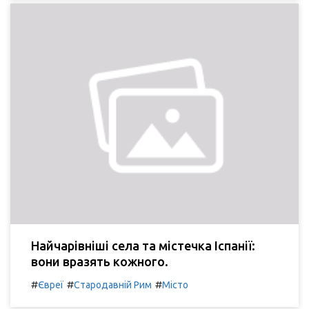
Найчарівніші села та містечка Іспанії:
вони вразять кожного.
#
#
#
Євреї
Стародавній Рим
Місто