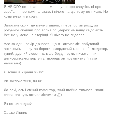
Я НІЧОГО не писав ні про менору, ні про ханукію, ні про
євреїв, ні про семітів, взагалі нічого на цю тему не писав. Не
хотів влізати в срач.
Запостив скрін, де мене згадали, і перепостив роздуми
розумної людини про вплив соцмереж на нашу свідомість.
Все це у мене на сторінці. Я нічого не видаляв.
Але за один вечір дізнався, що я- антисеміт, побутовий
антисеміт, поплутав береги, смердючий ксенофоб, людожер,
тупий, дурний сказочнік, маю брудні руки, письменник
антисемітських вертепів, творець антисемітизму (і таке
написали).
Я точно в Україні живу?
Ви заспокоїтеся, чи ні?
До речі, ось і свіжий коментар, який щойно з'явився: "ваші
слова пахнуть антисемітизмом",)))
Як це виглядає?
Сашко Лірник