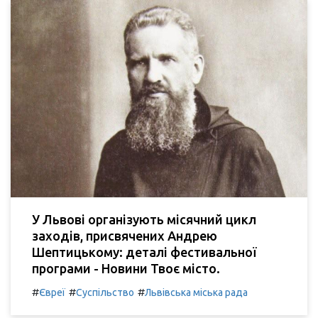
У Львові організують місячний цикл
заходів, присвячених Андрею
Шептицькому: деталі фестивальної
програми - Новини Твоє місто.
#
#
#
Євреї
Суспільство
Львівська міська рада