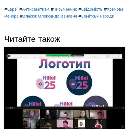
#
#
#
#
#
Євреї
Антисемітизм
Письменник
Свідомість
Храмова
#
#
менора
Власюк Олександр Іванович
Семітські народи
Читайте також