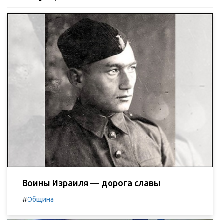
Воины Израиля — дорога славы
#
Община