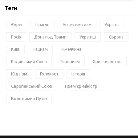
Теги
Євреї
Ізраїль
Антисемітизм
Україна
Росія
Дональд Трамп
Українці
Європа
Київ
Нацизм
Німеччина
Радянський Союз
Тероризм
Християнство
Юдаїзм
Голокост
Історія
Європейський Союз
Прем'єр-міністр
Володимир Путін