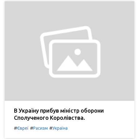
В Україну прибув міністр оборони
Сполученого Королівства.
#
#
#
Євреї
Расизм
Україна