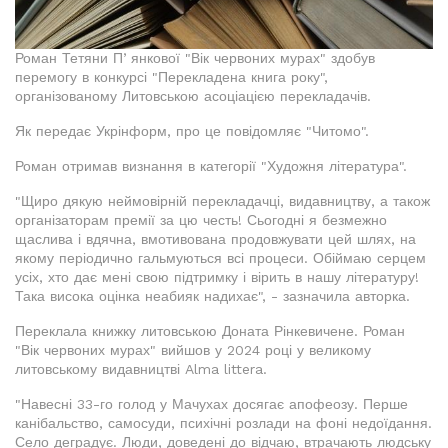
Роман Тетяни Пʼянкової "Вік червоних мурах" здобув
перемогу в конкурсі "Перекладена книга року",
організованому Литовською асоціацією перекладачів.
Як передає Укрінформ, про це повідомляє "Читомо".
Роман отримав визнання в категорії "Художня література".
"Щиро дякую неймовірній перекладачці, видавництву, а також
організаторам премії за цю честь! Сьогодні я безмежно
щаслива і вдячна, вмотивована продовжувати цей шлях, на
якому періодично гальмуються всі процеси. Обіймаю серцем
усіх, хто дає мені свою підтримку і вірить в нашу літературу!
Така висока оцінка неабияк надихає", - зазначила авторка.
Переклала книжку литовською Доната Рінкевичене. Роман
"Вік червоних мурах" вийшов у 2024 році у великому
литовському видавництві Alma littera.
"Навесні 33-го голод у Мачухах досягає апофеозу. Перше
канібальство, самосуди, психічні розлади на фоні недоїдання.
Село деградує. Люди, доведені до відчаю, втрачають людську