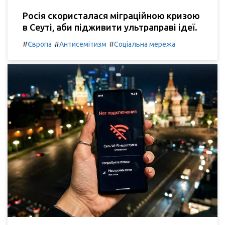
Росія скористалася міграційною кризою
в Сеуті, аби підживити ультраправі ідеї.
#
#
#
Європа
Антисемітизм
Соціальна мережа