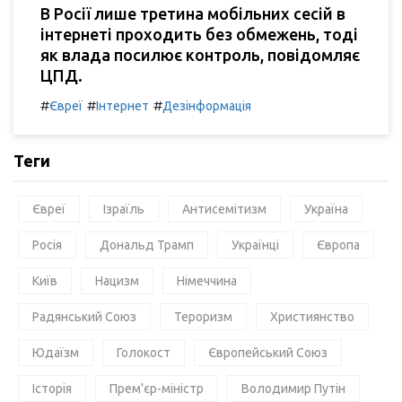
В Росії лише третина мобільних сесій в
інтернеті проходить без обмежень, тоді
як влада посилює контроль, повідомляє
ЦПД.
#
#
#
Євреї
Інтернет
Дезінформація
Теги
Євреї
Ізраїль
Антисемітизм
Україна
Росія
Дональд Трамп
Українці
Європа
Київ
Нацизм
Німеччина
Радянський Союз
Тероризм
Християнство
Юдаїзм
Голокост
Європейський Союз
Історія
Прем'єр-міністр
Володимир Путін