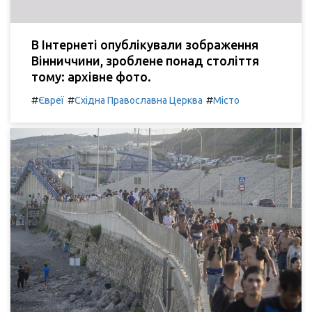
В Інтернеті опублікували зображення
Вінниччини, зроблене понад століття
тому: архівне фото.
#
#
#
Євреї
Східна Православна Церква
Місто