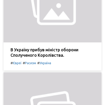
В Україну прибув міністр оборони
Сполученого Королівства.
#
#
#
Євреї
Расизм
Україна