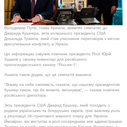
Володимир Путін, глава Кремля, виявляє симпатію до
Джареда Кушнера, зятя колишнього президента США
Дональда Трампа, який став учасником переговорів з метою
врегулювання конфлікту в Україні.
Цю інформацію озвучив помічник президента Росії Юрій
Ушаков у своєму коментарі для російського
пропагандистського каналу "Россия-1".
Ушаков також додав, що ця симпатія взаємна.
"Візьму на себе сміливість сказати, що нашому президентові
Кушнер також, так би мовити, імпонував", -- сказав помічник
російського диктатора.
Зять президента США Джаред Кушнер, який походить з
родини українських та білоруських євреїв, грає важливу роль
у реалізації 28-пунктового мирного плану для України.
Ймовірно, він виступає в ролі посередника між адміністрацією
Трампа та російським спецпосланцем Кірілом Дмітрієвим, з