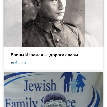
Воины Израиля — дорога славы
#
Община