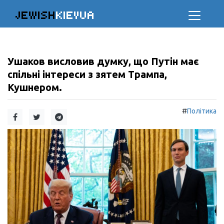
JEWISH
KIEVUA
Ушаков висловив думку, що Путін має
спільні інтереси з зятем Трампа,
Кушнером.
#
Політика