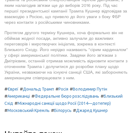
яким налагодив зв'язки ще до виборів 2016 року. Під час
першої президентської кампанії Трампа Кушнер відповідав за
взаємодію з Росією, що привело до його уваги з боку ФБР
через контакти з російськими чиновниками.
Протягом другого терміну Кушнера, хоча формально він не
обіймав жодної посади, активно залучали до важливих
переговорів і миротворчих ініціатив, зокрема в контексті
Близького Сходу. Його нерідко називають "сірим кардиналом"
у сфері американської політики. Завдяки його зв'язкам з
Дмітрієвим, останній отримав можливість відновити контакти з
оточенням Трампа і долучитися до розробки плану щодо
України, незважаючи на існуючі санкції США, які забороняють
американцям співпрацювати з ним.
#
#
#
#
Євреї
Дональд Трамп
Росія
Володимир Путін
#
#
#
Американці
Федеральне бюро розслідувань
Близький
#
Схід
Міжнародні санкції щодо Росії (2014—дотепер)
#
#
#
Московський Кремль
Білорусь
Джаред Кушнер