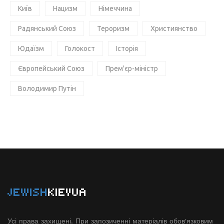
Київ
Нацизм
Німеччина
Радянський Союз
Тероризм
Християнство
Юдаїзм
Голокост
Історія
Європейський Союз
Прем'єр-міністр
Володимир Путін
JEWISH
KIEVUA
Усі права захищені. При запозиченні матеріалів обов'язковим