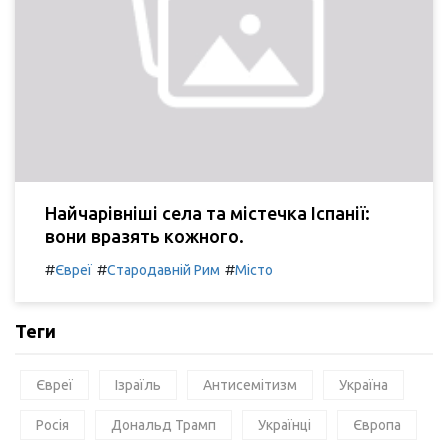
Найчарівніші села та містечка Іспанії:
вони вразять кожного.
#
#
#
Євреї
Стародавній Рим
Місто
Теги
Євреї
Ізраїль
Антисемітизм
Україна
Росія
Дональд Трамп
Українці
Європа