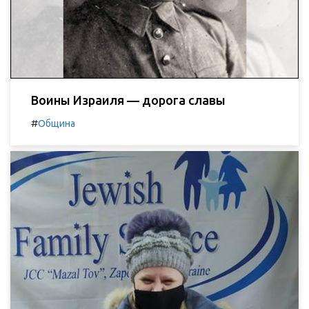
Воины Израиля — дорога славы
#
Община