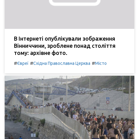
В Інтернеті опублікували зображення
Вінниччини, зроблене понад століття
тому: архівне фото.
#
#
#
Євреї
Східна Православна Церква
Місто