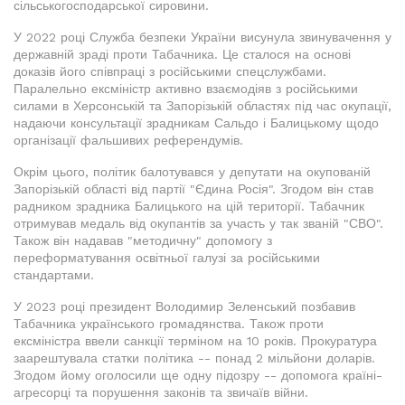
сільськогосподарської сировини.
У 2022 році Служба безпеки України висунула звинувачення у
державній зраді проти Табачника. Це сталося на основі
доказів його співпраці з російськими спецслужбами.
Паралельно ексміністр активно взаємодіяв з російськими
силами в Херсонській та Запорізькій областях під час окупації,
надаючи консультації зрадникам Сальдо і Балицькому щодо
організації фальшивих референдумів.
Окрім цього, політик балотувався у депутати на окупованій
Запорізькій області від партії "Єдина Росія". Згодом він став
радником зрадника Балицького на цій території. Табачник
отримував медаль від окупантів за участь у так званій "СВО".
Також він надавав "методичну" допомогу з
переформатування освітньої галузі за російськими
стандартами.
У 2023 році президент Володимир Зеленський позбавив
Табачника українського громадянства. Також проти
ексміністра ввели санкції терміном на 10 років. Прокуратура
заарештувала статки політика -- понад 2 мільйони доларів.
Згодом йому оголосили ще одну підозру -- допомога країні-
агресорці та порушення законів та звичаїв війни.