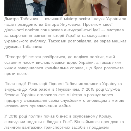
Дмитро Табачник -- колишній міністр освіти і науки України за
часів президентства Віктора Януковича. Протягом своєї
діяльності політик поширював антиукраїнські ідеї -- виступав
за скорочення вивчення історії України та скасування
українського дубляжу. Також ми розповідали, де зараз мешкає
дружина Табачника.
"Телеграф" взявся розібратися, де подівся політик, який
останнім часом висловлювався щодо України, а також яким
чином завершилася кримінальна справа, що була розпочата
проти нього.
Після подій Революції Гідності Табачник залишив Україну та
вирушив до Росії разом із Януковичем. У 2015 році Служба
безпеки України оголосила екс-міністра в розшук через
підозри у зловживанні своїм службовим становищем з метою
незаконного привласнення майна.
У 2018 році політик почав бізнес в окупованому Криму,
сплачуючи податки в бюджет Росії. Він займався орендою та
лізингом вантажних транспортних засобів і продажем