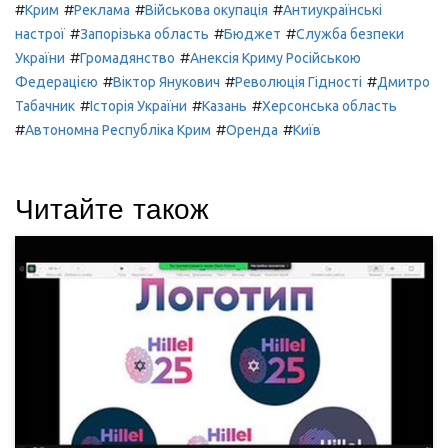
#
#
#
#
Крим
Реклама
Військова окупація
Антиукраїнські
#
#
#
настрої
Запорізька область
Бюджет
Служба безпеки
#
#
України
Громадянство
Анексія Криму Російською
#
#
#
Федерацією
Віктор Янукович
Революція Гідності
Дмитро
#
#
#
Табачник
Історія України
Казань
Херсонська область
#
#
#
Автономна Республіка Крим
Оренда
Київ
Читайте також