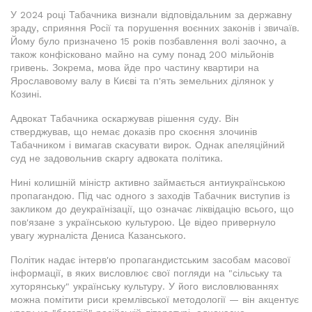
У 2024 році Табачника визнали відповідальним за державну
зраду, сприяння Росії та порушення воєнних законів і звичаїв.
Йому було призначено 15 років позбавлення волі заочно, а
також конфісковано майно на суму понад 200 мільйонів
гривень. Зокрема, мова йде про частину квартири на
Ярославовому валу в Києві та п'ять земельних ділянок у
Козині.
Адвокат Табачника оскаржував рішення суду. Він
стверджував, що немає доказів про скоєння злочинів
Табачником і вимагав скасувати вирок. Однак апеляційний
суд не задовольнив скаргу адвоката політика.
Нині колишній міністр активно займається антиукраїнською
пропагандою. Під час одного з заходів Табачник виступив із
закликом до деукраїнізації, що означає ліквідацію всього, що
пов'язане з українською культурою. Це відео привернуло
увагу журналіста Дениса Казанського.
Політик надає інтерв'ю пропагандистським засобам масової
інформації, в яких висловлює свої погляди на "сільську та
хуторянську" українську культуру. У його висловлюваннях
можна помітити риси кремлівської методології — він акцентує