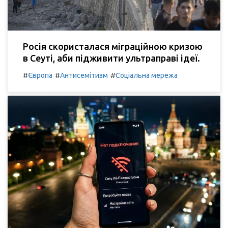
Росія скористалася міграційною кризою
в Сеуті, аби підживити ультраправі ідеї.
#
#
#
Європа
Антисемітизм
Соціальна мережа