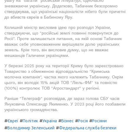
увагу на "багатій" російській літературі, одночасно
зневажаючи українську. Додатково, Табачник безсоромно
стверджував, що українські націоналісти нібито були причетні
до вбивств євреїв в Бабиному Яру.
Колишній міністр висловив ідею про розподіл України,
стверджуючи, що "російські землі повинні повернутися до
Росії". Проте залишається питання, на якій основі Табачник
вважає себе уповноваженим вирішувати долю українських
земель. Крім того, він висловив думку, що не вважає
мешканців Галичини українцями.
У березні 2025 року на території Криму було зареєстровано
Товариство з обмеженою відповідальністю "Кримська
молочна компанія", частка якого належить Табачнику. Окрім
цього, він володіє 15% акцій ТОВ "Ліель-ФМ" та повністю
(100%) контролює ТОВ "Агростандарт" у регіоні.
Раніше "Телеграф" розповідав, де зараз голова СБУ часів
Януковича Олександр Якименко. У 2023 році його позбавили
українського громадянства.
#
#
#
#
#
#
Євреї
Політик
Україна
Бізнес
Росія
Росіяни
#
#
Володимир Зеленський
Федеральна служба безпеки