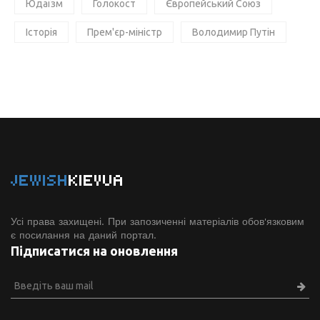
Юдаїзм
Голокост
Європейський Союз
Історія
Прем'єр-міністр
Володимир Путін
JEWISH
KIEVUA
Усі права захищені. При запозиченні матеріалів обов'язковим
є посилання на даний портал.
Підписатися на оновлення