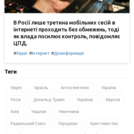
В Росії лише третина мобільних сесій в
інтернеті проходить без обмежень, тоді
як влада посилює контроль, повідомляє
ЦПД.
#
#
#
Євреї
Інтернет
Дезінформація
Теги
Євреї
Ізраїль
Антисемітизм
Україна
Росія
Дональд Трамп
Українці
Європа
Київ
Нацизм
Німеччина
Радянський Союз
Тероризм
Християнство