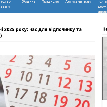
тецтво
Община
Традиция
Антисемитизм
політ
озваги
держ
управ
чні 2025 року: час для відпочинку та
Н
)