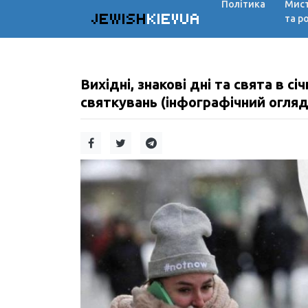
Політика
Мис
JEWISH
KIEVUA
та р
Вихідні, знакові дні та свята в сі
святкувань (інфографічний огляд