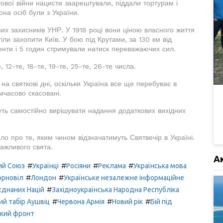
тової війни нацисти заарештували, піддали тортурам і
она осіб були з України.
их захисників УНР. У 1918 році вони ціною власного життя
іли захопити Київ. У бою під Крутами, за 130 км від
енти і 5 годин стримували натиск переважаючих сил.
е, 12-те, 18-те, 19-те, 25-те, 26-те числа.
 на святкові дні, оскільки Україна все ще перебуває в
имчасово скасовані.
уть самостійно вирішувати надання додаткових вихідних
о про те, яким чином відзначатимуть Святвечір в Україні.
важливого свята.
А
#
#
#
#
ий Союз
Українці
Росіяни
Реклама
Українська мова
#
#
орновіл
Лондон
Українське незалежне інформаційне
#
єднаних Націй
Західноукраїнська Народна Республіка
#
#
#
й табір Аушвіц
Червона Армія
Новий рік
Бій під
ький фронт