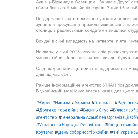
Аушвіц-Біркенау в Освенцимі. За часів Другої сві
вбили близько 6 мільйонів євреїв. З них 1,5 мільй
Це державне свято покликане увічнити подвиг юн
зупинили просування прихильників росіян, які хот
столиці, з радянськими солдатами зійшлися студ
Вихідні в січні випадають на четверте, п'яте, 11-т
На жаль, у січні 2025 року не слід розраховувати
умовах війни. Через це святкові вихідні будуть т
Слід підкреслити, що приватні підприємства мож
днів під час свят.
Раніше інформаційне агентство УНІАН повідомлял
В українській мові існує власна назва для цього 
#
#
#
#
#
Євреї
Нацизм
Україна
Голокост
Радянськ
#
#
#
Друга світова війна
Василь Стус
В'ячеслав Ч
#
агентство
Генеральна Асамблея Організації Об'
#
#
Українська Народна Республіка
Концентраційни
#
#
Крутами
День соборності України
1-й Українс