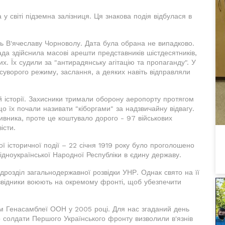
у світі підземна залізниця. Ця знакова подія відбулася в
ь В'ячеславу Чорноволу. Дата була обрана не випадково.
ада здійснила масові арешти представників шістдесятників,
их. Їх судили за "антирадянську агітацію та пропаганду". У
 суворого режиму, заслання, а деяких навіть відправляли
й історії. Захисники тримали оборону аеропорту протягом
о їх почали називати "кіборгами" за надзвичайну відвагу.
вника, проте це коштувало дорого - 97 військових
істи.
ої історичної події – 22 січня 1919 року було проголошено
хідноукраїнської Народної Республіки в єдину державу.
розділ загальнодержавної розвідки УНР. Однак свято на її
розвідники воюють на окремому фронті, щоб убезпечити
м Генасамблеї ООН у 2005 році. Для нас згаданий день
 солдати Першого Українського фронту визволили в'язнів