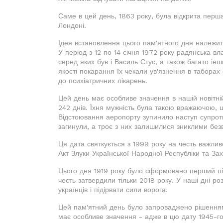
Саме в цей день, 1863 року, була відкрита перша 
Лондоні.
Ідея встановлення цього пам'ятного дня належит
У період з 12 по 14 січня 1972 року радянська вл
серед яких був і Василь Стус, а також багато інш
якості покарання їх чекали ув'язнення в таборах
до психіатричних лікарень.
Цей день має особливе значення в нашій новітні
242 днів. Їхня мужність була такою вражаючою, щ
Відстоювання аеропорту зупинило наступ супроти
загинули, а троє з них залишилися зниклими безв
Ця дата святкується з 1999 року на честь важлив
Акт Злуки Української Народної Республіки та За
Цього дня 1919 року було сформовано перший під
честь затвердили тільки 2018 року. У наші дні 
українців і підірвати сили ворога.
Цей пам'ятний день було запроваджено рішення
має особливе значення - адже в цю дату 1945-го