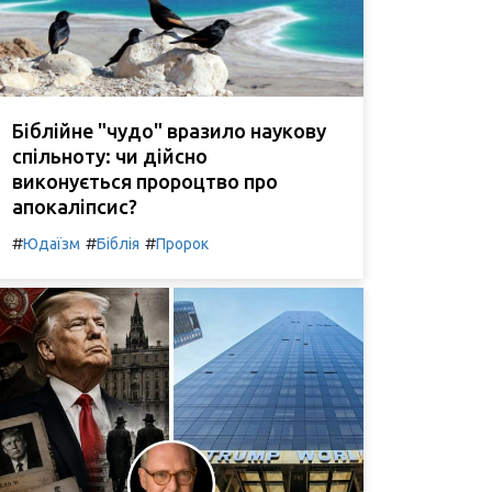
Біблійне "чудо" вразило наукову
спільноту: чи дійсно
виконується пророцтво про
апокаліпсис?
#
#
#
Юдаїзм
Біблія
Пророк