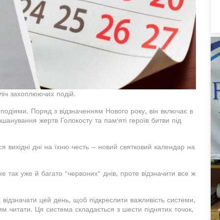
ліч захоплюючих подій.
одіями. Поряд з відзначенням Нового року, він включає в
вшанування жертв Голокосту та пам'яті героїв битви під
ся вихідні дні на їхню честь – новий святковий календар на
 так уже й багато "червоних" днів, проте відзначити все ж
відзначати цей день, щоб підкреслити важливість системи,
 читати. Ця система складається з шести піднятих точок,