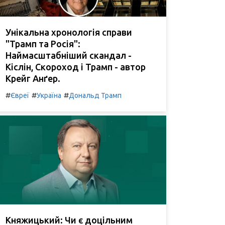
Унікальна хронологія справи
"Трамп та Росія":
Наймасштабніший скандал -
Кіслін, Скороход і Трамп - автор
Крейг Анґер.
#
#
#
Євреї
Україна
Дональд Трамп
Княжицький: Чи є доцільним