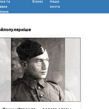
ика та
Бізнес
Наша
авне
почта
ління
айпопулярніше