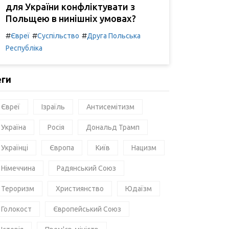
для України конфліктувати з
Польщею в нинішніх умовах?
#
#
#
Євреї
Суспільство
Друга Польська
Республіка
еги
Євреї
Ізраїль
Антисемітизм
Україна
Росія
Дональд Трамп
Українці
Європа
Київ
Нацизм
Німеччина
Радянський Союз
Тероризм
Християнство
Юдаїзм
Голокост
Європейський Союз