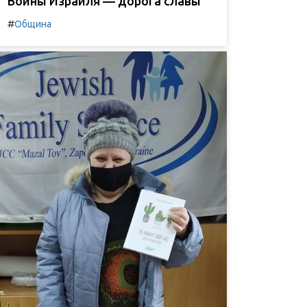
Воины Израиля — дорога славы
#
Община