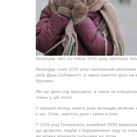
Календар свят на січень 2025 року пропонує без
Календар січня 2025 року наповнений вагомими п
себе День Соборності, а також пам'ятні дати на 
Крутами.
Які ще дати слід врахувати, а також чи планують
січень у цій статті.
У перший місяць нового року календар включає не
є що. Отже, пам'ятні дати і свята в січні:
У 2019 році Генеральна асамблея ООН вирішила 
що дозволяє людям з порушеннями зору та сліпим
які можна відчувати пальцями на дотик.