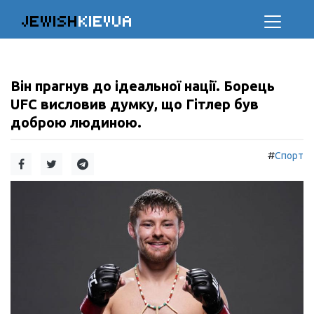
JEWISH
KIEVUA
Він прагнув до ідеальної нації. Борець
UFC висловив думку, що Гітлер був
доброю людиною.
#
Спорт