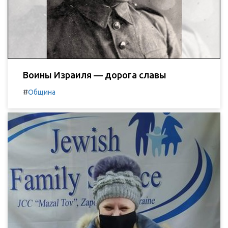
Воины Израиля — дорога славы
#
Община