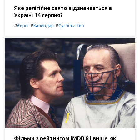
Яке релігійне свято відзначається в
Україні 14 серпня?
#
#
#
Євреї
Календар
Суспільство
Фільми з рейтингом IMDB 8 і вище, які