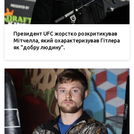
Президент UFC жорстко розкритикував
Мітчелла, який охарактеризував Гітлера
як "добру людину".