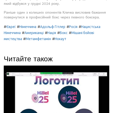
який відбувся у грудні 2024 року.
Раніше один з колишніх опонентів Кличка висловив бажання
повернутися в професійний бокс через певного боксера.
#
#
#
#
#
Євреї
Німеччина
Адольф Гітлер
Росія
Нацистська
#
#
#
#
Німеччина
Американці
Нація
Бокс
Мішані бойові
#
#
мистецтва
Метамфетамін
Нокаут
Читайте також