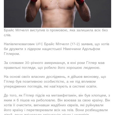
Брайс Мітчелл виступив із промовою, яка залишила всіх без
слів.
Напівлегковаговик UFC Брайс Мітчелл (17-2) заявив, що хотів
би дружити з лідером нацистської Німеччини Адольфом
Гітлером.
За словами 30-річного американця, в юні роки Гітлер мав
правильні погляди, що робило його хорошою людиною.
На основі своїх власних досліджень, я дійшов висновку, що
Гітлер був позитивною особистістю, а не під впливом
упереджених поглядів, які нав’язують в системі освіти.
До того, як Гітлер підсів на метамфетамін, він був хлопцем, з
яким я б пішов на риболовлю. Він воював за свою країну. Він
хотів її очистити, вигнавши жадібних євреїв, які руйнували
його країну і перетворювали всіх на геїв. Вони розбещували
дітей, вони змінювали орієнтацію жінок і чоловіків.