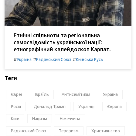
Етнічні спільноти та регіональна
самосвідомість української нації:
етнографічний калейдоскоп Карпат.
#
#
#
Україна
Радянський Союз
Київська Русь
Теги
Євреї
Ізраїль
Антисемітизм
Україна
Росія
Дональд Трамп
Українці
Європа
Київ
Нацизм
Німеччина
Радянський Союз
Тероризм
Християнство