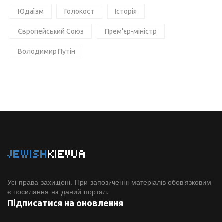
Юдаїзм
Голокост
Історія
Європейський Союз
Прем'єр-міністр
Володимир Путін
JEWISH
KIEVUA
Усі права захищені. При запозиченні матеріалів обов'язковим
є посилання на даний портал.
Підписатися на оновлення