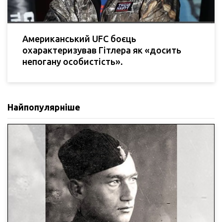
Американський UFC боєць
охарактеризував Гітлера як «досить
непогану особистість».
Найпопулярніше