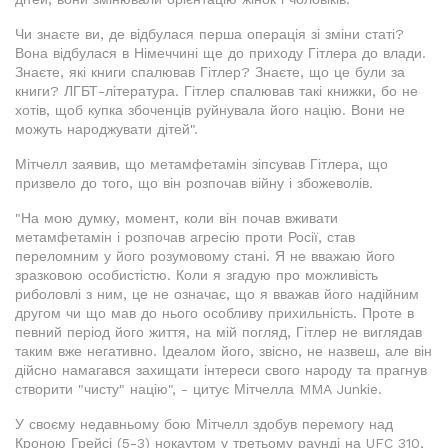
Чи знаєте ви, де відбулася перша операція зі зміни статі?
Вона відбулася в Німеччині ще до приходу Гітлера до влади.
Знаєте, які книги спалював Гітлер? Знаєте, що це були за
книги? ЛГБТ-література. Гітлер спалював такі книжки, бо не
хотів, щоб купка збоченців руйнувала його націю. Вони не
можуть народжувати дітей".
Мітчелл заявив, що метамфетамін зіпсував Гітлера, що
призвело до того, що він розпочав війну і збожеволів.
"На мою думку, момент, коли він почав вживати
метамфетамін і розпочав агресію проти Росії, став
переломним у його розумовому стані. Я не вважаю його
зразковою особистістю. Коли я згадую про можливість
риболовлі з ним, це не означає, що я вважав його надійним
другом чи що мав до нього особливу прихильність. Проте в
певний період його життя, на мій погляд, Гітлер не виглядав
таким вже негативно. Ідеалом його, звісно, не назвеш, але він
дійсно намагався захищати інтереси свого народу та прагнув
створити "чисту" націю", - цитує Мітчелла MMA Junkie.
У своєму недавньому бою Мітчелл здобув перемогу над
Кроною Грейсі (5-3) нокаутом у третьому раунді на UFC 310,