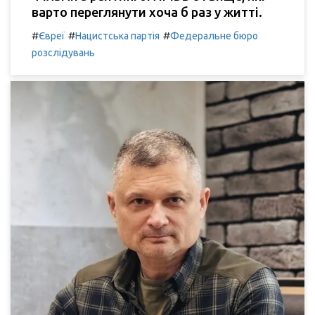
варто переглянути хоча б раз у житті.
#
#
#
Євреї
Нацистська партія
Федеральне бюро
розслідувань