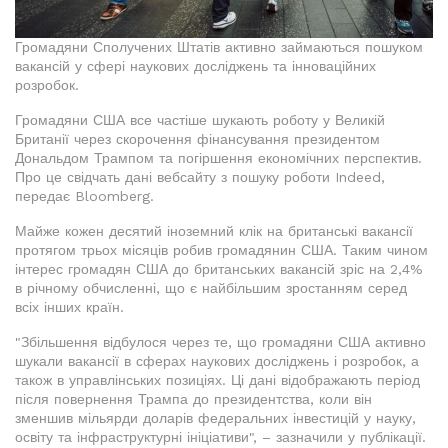
Громадяни Сполучених Штатів активно займаються пошуком
вакансій у сфері наукових досліджень та інноваційних
розробок.
Громадяни США все частіше шукають роботу у Великій
Британії через скорочення фінансування президентом
Дональдом Трампом та погіршення економічних перспектив.
Про це свідчать дані вебсайту з пошуку роботи Indeed,
передає Bloomberg.
Майже кожен десятий іноземний клік на британські вакансії
протягом трьох місяців робив громадянин США. Таким чином
інтерес громадян США до британських вакансій зріс на 2,4%
в річному обчисленні, що є найбільшим зростанням серед
всіх інших країн.
"Збільшення відбулося через те, що громадяни США активно
шукали вакансії в сферах наукових досліджень і розробок, а
також в управлінських позиціях. Ці дані відображають період
після повернення Трампа до президентства, коли він
зменшив мільярди доларів федеральних інвестицій у науку,
освіту та інфраструктурні ініціативи", – зазначили у публікації.