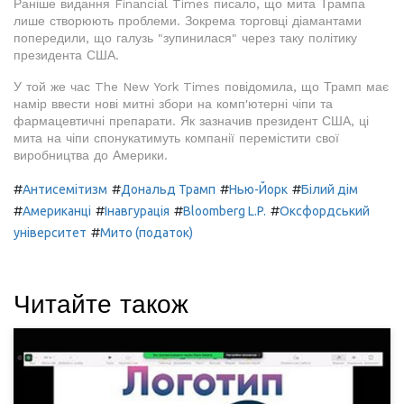
Раніше видання Financial Times писало, що мита Трампа
лише створюють проблеми. Зокрема торговці діамантами
попередили, що галузь "зупинилася" через таку політику
президента США.
У той же час The New York Times повідомила, що Трамп має
намір ввести нові митні збори на комп'ютерні чіпи та
фармацевтичні препарати. Як зазначив президент США, ці
мита на чіпи спонукатимуть компанії перемістити свої
виробництва до Америки.
#
#
#
#
Антисемітизм
Дональд Трамп
Нью-Йорк
Білий дім
#
#
#
#
Американці
Інавгурація
Bloomberg L.P.
Оксфордський
#
університет
Мито (податок)
Читайте також