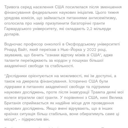
Тривога серед населення США посилилася після зменшення
фінансування федеральних наукових ініціатив. Цього тижня
урядова комісія, що займається питаннями антисемітизму,
оголосила про намір призупинити багаторічні гранти
Гарвардського університету, які складають 2,2 мільярди
доларів.
Водночас професор онкології в Оксфордському університеті
Річард Вайт, який переїхав з Нью-Йорка у 2022 році,
зауважив, що бачить "ознаки відтоку мізків зі США", адже
таланти переїжджають за кордон у пошуках більшої
академічної свободи та стабільності.
"Дослідники орієнтуються на можливості, які їм доступні, а
також на джерела фінансування. Історично США були
лідерами в питаннях академічної свободи та підтримки
наукових досліджень, проте після інавгурації Трампа деякі мої
колеги втратили свої гранти. У порівнянні з США, нині Велика
Британія сприймається як надійне місце для проведення
наукових досліджень. Якщо вчені відчувають, що в інших
країнах ситуація більш стабільна, вони обиратимуть саме ці
місця", - підкреслив він.