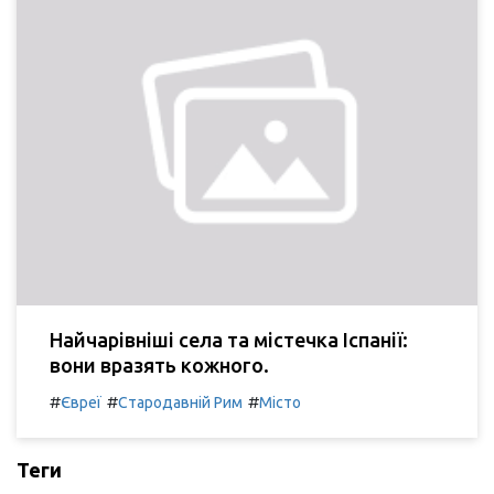
Найчарівніші села та містечка Іспанії:
вони вразять кожного.
#
#
#
Євреї
Стародавній Рим
Місто
Теги