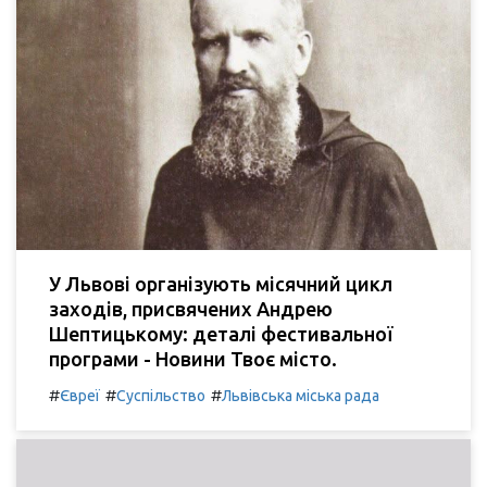
У Львові організують місячний цикл
заходів, присвячених Андрею
Шептицькому: деталі фестивальної
програми - Новини Твоє місто.
#
#
#
Євреї
Суспільство
Львівська міська рада