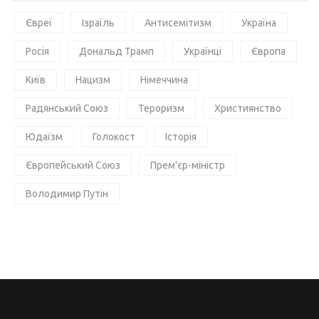
Євреї
Ізраїль
Антисемітизм
Україна
Росія
Дональд Трамп
Українці
Європа
Київ
Нацизм
Німеччина
Радянський Союз
Тероризм
Християнство
Юдаїзм
Голокост
Історія
Європейський Союз
Прем'єр-міністр
Володимир Путін