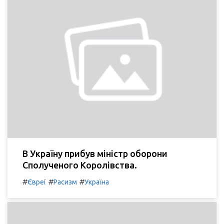
В Україну прибув міністр оборони
Сполученого Королівства.
#
#
#
Євреї
Расизм
Україна