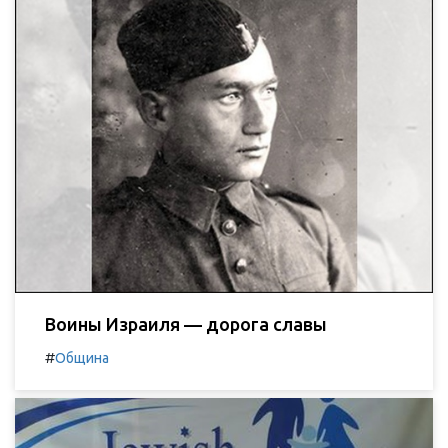
Воины Израиля — дорога славы
#
Община