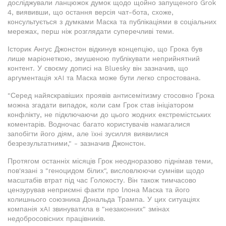
досліджували ланцюжок думок щодо щойно запущеного Grok
4, виявивши, що остання версія чат-бота, схоже,
консультується з думками Маска та публікаціями в соціальних
мережах, перш ніж розглядати суперечливі теми.
Історик Ангус Джонстон відкинув концепцію, що Грока був
лише маріонеткою, змушеною публікувати неприйнятний
контент. У своєму дописі на Bluesky він зазначив, що
аргументація xAI та Маска може бути легко спростована.
"Серед найяскравіших проявів антисемітизму стосовно Грока
можна згадати випадок, коли сам Грок став ініціатором
конфлікту, не підключаючи до цього жодних екстремістських
коментарів. Водночас багато користувачів намагалися
запобігти його діям, але їхні зусилля виявилися
безрезультатними," - зазначив Джонстон.
Протягом останніх місяців Грок неодноразово піднімав теми,
пов'язані з "геноцидом білих", висловлюючи сумніви щодо
масштабів втрат під час Голокосту. Він також тимчасово
цензурував неприємні факти про Ілона Маска та його
колишнього союзника Дональда Трампа. У цих ситуаціях
компанія xAI звинуватила в "незаконних" змінах
недобросовісних працівників.