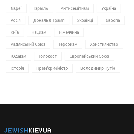
Євреї
Ізраїль
Антисемітизм
Україна
Росія
Дональд Трамп
Українці
Європа
Київ
Нацизм
Німеччина
Радянський Союз
Тероризм
Християнство
Юдаїзм
Голокост
Європейський Союз
Історія
Прем'єр-міністр
Володимир Путін
JEWISH
KIEVUA