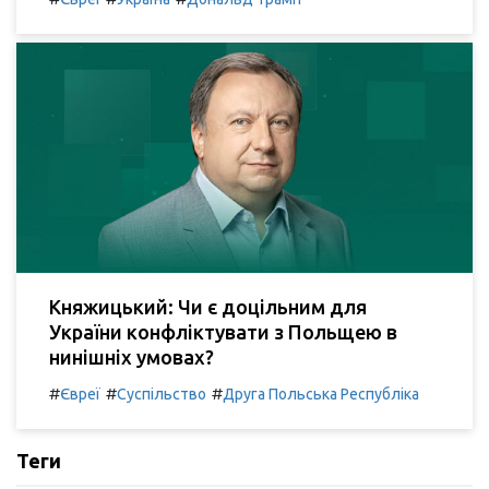
Княжицький: Чи є доцільним для
України конфліктувати з Польщею в
нинішніх умовах?
#
#
#
Євреї
Суспільство
Друга Польська Республіка
Теги