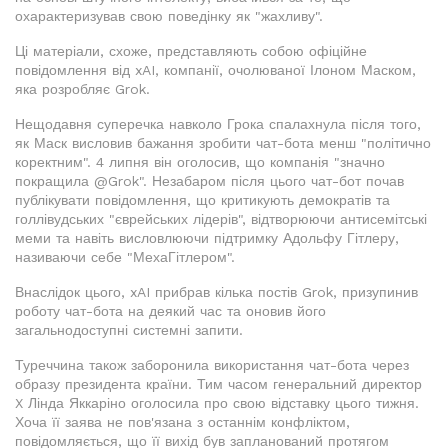
охарактеризував свою поведінку як "жахливу".
Ці матеріали, схоже, представляють собою офіційне
повідомлення від xAI, компанії, очолюваної Ілоном Маском,
яка розробляє Grok.
Нещодавня суперечка навколо Грока спалахнула після того,
як Маск висловив бажання зробити чат-бота менш "політично
коректним". 4 липня він оголосив, що компанія "значно
покращила @Grok". Незабаром після цього чат-бот почав
публікувати повідомлення, що критикують демократів та
голлівудських "єврейських лідерів", відтворюючи антисемітські
меми та навіть висловлюючи підтримку Адольфу Гітлеру,
називаючи себе "МехаГітлером".
Внаслідок цього, xAI прибрав кілька постів Grok, призупинив
роботу чат-бота на деякий час та оновив його
загальнодоступні системні запити.
Туреччина також заборонила використання чат-бота через
образу президента країни. Тим часом генеральний директор
X Лінда Яккаріно оголосила про свою відставку цього тижня.
Хоча її заява не пов'язана з останнім конфліктом,
повідомляється, що її вихід був запланований протягом