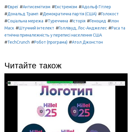
#
#
#
#
Євреї
Антисемітизм
Екстремізм
Адольф Гітлер
#
#
#
Дональд Трамп
Демократична партія (США)
Голокост
#
#
#
#
#
Соціальна мережа
Туреччина
Історія
Геноцид
Ілон
#
#
#
Маск
Штучний інтелект
Голлівуд, Лос-Анджелес
Раса та
етнічна приналежність у переписі населення США
#
#
#
TechCrunch
Робот (програма)
Атол Джонстон
Читайте також