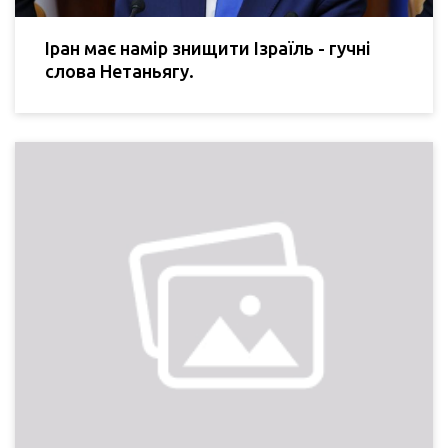
Іран має намір знищити Ізраїль - гучні
слова Нетаньягу.