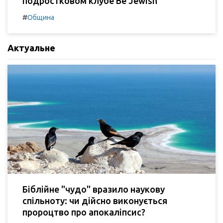
подростковом клубе Be Jewish
#
Община
Актуальне
Біблійне "чудо" вразило наукову
спільноту: чи дійсно виконується
пророцтво про апокаліпсис?