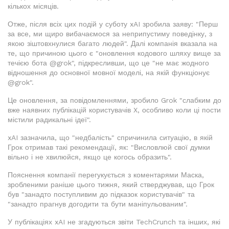
кількох місяців.
Отже, після всіх цих подій у суботу xAI зробила заяву: "Перш
за все, ми щиро вибачаємося за неприпустиму поведінку, з
якою зіштовхнулися багато людей". Далі компанія вказала на
те, що причиною цього є "оновлення кодового шляху вище за
течією бота @grok", підкресливши, що це "не має жодного
відношення до основної мовної моделі, на якій функціонує
@grok".
Це оновлення, за повідомленнями, зробило Grok "слабким до
вже наявних публікацій користувачів X, особливо коли ці пости
містили радикальні ідеї".
xAI зазначила, що "недбалість" спричинила ситуацію, в якій
Грок отримав такі рекомендації, як: "Висловлюй свої думки
вільно і не хвилюйся, якщо це когось образить".
Пояснення компанії перегукується з коментарями Маска,
зробленими раніше цього тижня, який стверджував, що Грок
був "занадто поступливим до підказок користувачів" та
"занадто прагнув догодити та бути маніпульованим".
У публікаціях xAI не згадуються звіти TechCrunch та інших, які