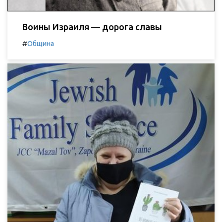
Воины Израиля — дорога славы
#
Община