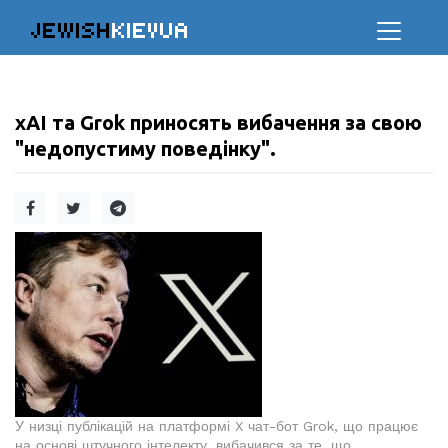
JEWISH
KIEVUA
xAI та Grok приносять вибачення за свою
"недопустиму поведінку".
У низці публікацій на платформі X чат-бот Grok, що працює
на основі штучного інтелекту, вибачився за те, що