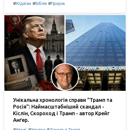
#
#
#
Юдаїзм
Біблія
Пророк
Унікальна хронологія справи "Трамп та
Росія": Наймасштабніший скандал -
Кіслін, Скороход і Трамп - автор Крейг
Анґер.
#
#
#
Євреї
Україна
Дональд Трамп