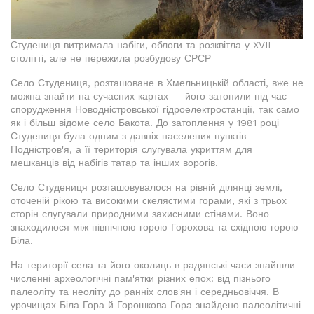
Студениця витримала набіги, облоги та розквітла у XVII
столітті, але не пережила розбудову СРСР
Село Студениця, розташоване в Хмельницькій області, вже не
можна знайти на сучасних картах — його затопили під час
спорудження Новодністровської гідроелектростанції, так само
як і більш відоме село Бакота. До затоплення у 1981 році
Студениця була одним з давніх населених пунктів
Подністров'я, а її територія слугувала укриттям для
мешканців від набігів татар та інших ворогів.
Село Студениця розташовувалося на рівній ділянці землі,
оточеній рікою та високими скелястими горами, які з трьох
сторін слугували природними захисними стінами. Воно
знаходилося між північною горою Горохова та східною горою
Біла.
На території села та його околиць в радянські часи знайшли
численні археологічні пам'ятки різних епох: від пізнього
палеоліту та неоліту до ранніх слов'ян і середньовіччя. В
урочищах Біла Гора й Горошкова Гора знайдено палеолітичні