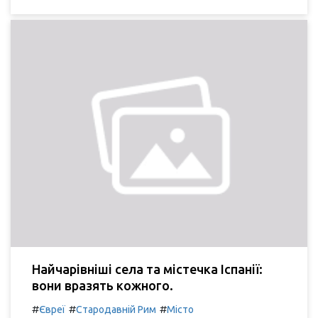
Найчарівніші села та містечка Іспанії:
вони вразять кожного.
#
#
#
Євреї
Стародавній Рим
Місто