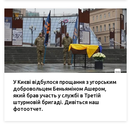
У Києві відбулося прощання з угорським
добровольцем Беньяміном Ашером,
який брав участь у службі в Третій
штурмовій бригаді. Дивіться наш
фотоотчет.