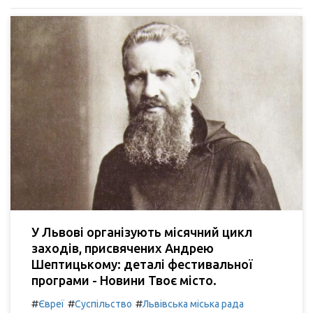
У Львові організують місячний цикл
заходів, присвячених Андрею
Шептицькому: деталі фестивальної
програми - Новини Твоє місто.
#
#
#
Євреї
Суспільство
Львівська міська рада