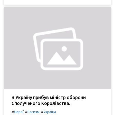
В Україну прибув міністр оборони
Сполученого Королівства.
#
#
#
Євреї
Расизм
Україна