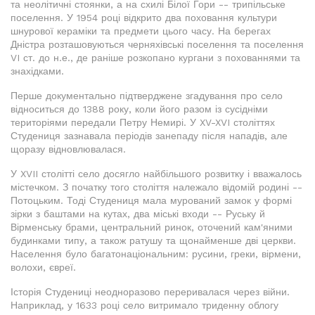
та неолітичні стоянки, а на схилі Білої Гори -- трипільське
поселення. У 1954 році відкрито два поховання культури
шнурової кераміки та предмети цього часу. На берегах
Дністра розташовуються черняхівські поселення та поселення
VI ст. до н.е., де раніше розкопано кургани з похованнями та
знахідками.
Перше документально підтверджене згадування про село
відноситься до 1388 року, коли його разом із сусідніми
територіями передали Петру Немирі. У XV-XVI століттях
Студениця зазнавала періодів занепаду після нападів, але
щоразу відновлювалася.
У XVII столітті село досягло найбільшого розвитку і вважалось
містечком. З початку того століття належало відомій родині --
Потоцьким. Тоді Студениця мала мурований замок у формі
зірки з баштами на кутах, два міські входи -- Руську й
Вірменську брами, центральний ринок, оточений кам'яними
будинками типу, а також ратушу та щонайменше дві церкви.
Населення було багатонаціональним: русини, греки, вірмени,
волохи, євреї.
Історія Студениці неодноразово переривалася через війни.
Наприклад, у 1633 році село витримало триденну облогу