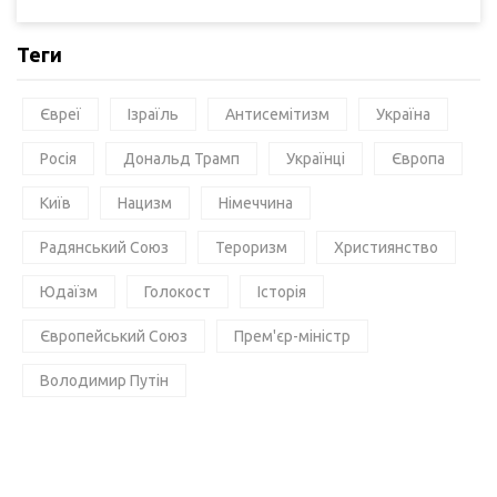
Теги
Євреї
Ізраїль
Антисемітизм
Україна
Росія
Дональд Трамп
Українці
Європа
Київ
Нацизм
Німеччина
Радянський Союз
Тероризм
Християнство
Юдаїзм
Голокост
Історія
Європейський Союз
Прем'єр-міністр
Володимир Путін