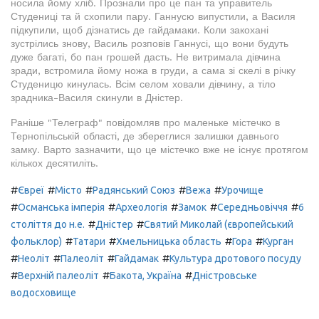
носила йому хліб. Прознали про це пан та управитель
Студениці та й схопили пару. Ганнусю випустили, а Василя
підкупили, щоб дізнатись де гайдамаки. Коли закохані
зустрілись знову, Василь розповів Ганнусі, що вони будуть
дуже багаті, бо пан грошей дасть. Не витримала дівчина
зради, встромила йому ножа в груди, а сама зі скелі в річку
Студеницю кинулась. Всім селом ховали дівчину, а тіло
зрадника-Василя скинули в Дністер.
Раніше "Телеграф" повідомляв про маленьке містечко в
Тернопільській області, де збереглися залишки давнього
замку. Варто зазначити, що це містечко вже не існує протягом
кількох десятиліть.
#
#
#
#
#
Євреї
Місто
Радянський Союз
Вежа
Урочище
#
#
#
#
#
Османська імперія
Археологія
Замок
Середньовіччя
6
#
#
століття до н.е.
Дністер
Святий Миколай (європейський
#
#
#
#
фольклор)
Татари
Хмельницька область
Гора
Курган
#
#
#
#
Неоліт
Палеоліт
Гайдамак
Культура дротового посуду
#
#
#
Верхній палеоліт
Бакота, Україна
Дністровське
водосховище