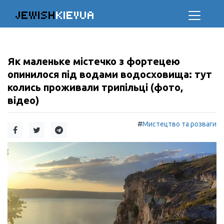
JEWISH
KIEVUA
Як маленьке містечко з фортецею
опинилося під водами водосховища: тут
колись проживали трипільці (фото,
відео)
#
Мистецтво та розваги