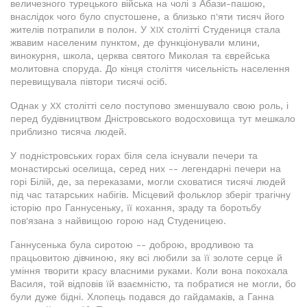
величезного турецького війська на чолі з Абази-пашою,
внаслідок чого було спустошене, а близько п'яти тисяч його
жителів потрапили в полон. У XIX столітті Студениця стала
жвавим населеним пунктом, де функціонували млини,
винокурня, школа, церква святого Миколая та єврейська
молитовна споруда. До кінця століття чисельність населення
перевищувала півтори тисячі осіб.
Однак у XX столітті село поступово зменшувало свою роль, і
перед будівництвом Дністровського водосховища тут мешкало
приблизно тисяча людей.
У подністровських горах біля села існували печери та
монастирські оселища, серед них -- легендарні печери на
горі Білій, де, за переказами, могли сховатися тисячі людей
під час татарських набігів. Місцевий фольклор зберіг трагічну
історію про Ганнусеньку, її кохання, зраду та боротьбу
пов'язана з найвищою горою над Студеницею.
Ганнусенька була сиротою -- доброю, вродливою та
працьовитою дівчиною, яку всі любили за її золоте серце й
уміння творити красу власними руками. Коли вона покохала
Василя, той відповів їй взаємністю, та побратися не могли, бо
були дуже бідні. Хлопець подався до гайдамаків, а Ганна