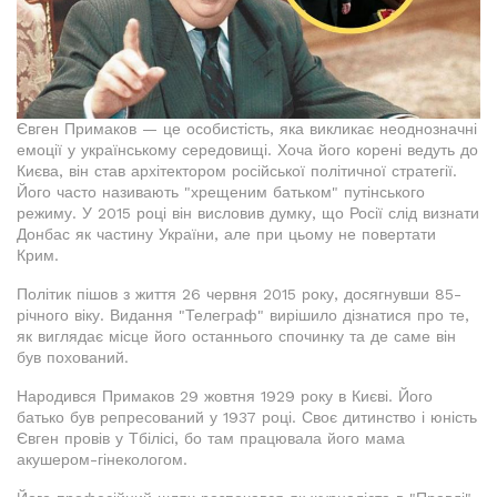
Євген Примаков — це особистість, яка викликає неоднозначні
емоції у українському середовищі. Хоча його корені ведуть до
Києва, він став архітектором російської політичної стратегії.
Його часто називають "хрещеним батьком" путінського
режиму. У 2015 році він висловив думку, що Росії слід визнати
Донбас як частину України, але при цьому не повертати
Крим.
Політик пішов з життя 26 червня 2015 року, досягнувши 85-
річного віку. Видання "Телеграф" вирішило дізнатися про те,
як виглядає місце його останнього спочинку та де саме він
був похований.
Народився Примаков 29 жовтня 1929 року в Києві. Його
батько був репресований у 1937 році. Своє дитинство і юність
Євген провів у Тбілісі, бо там працювала його мама
акушером-гінекологом.