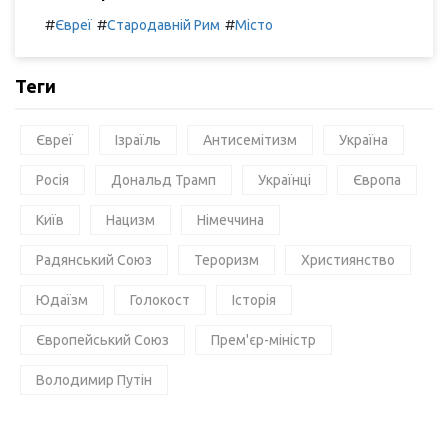
#
#
#
Євреї
Стародавній Рим
Місто
Теги
Євреї
Ізраїль
Антисемітизм
Україна
Росія
Дональд Трамп
Українці
Європа
Київ
Нацизм
Німеччина
Радянський Союз
Тероризм
Християнство
Юдаїзм
Голокост
Історія
Європейський Союз
Прем'єр-міністр
Володимир Путін