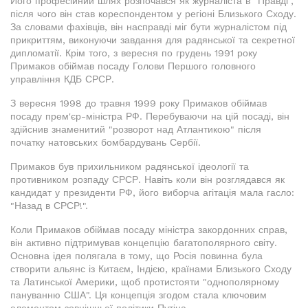
Його професійний шлях розпочався як журналіста в "Правді",
після чого він став кореспондентом у регіоні Близького Сходу.
За словами фахівців, він насправді міг бути журналістом під
прикриттям, виконуючи завдання для радянської та секретної
дипломатії. Крім того, з вересня по грудень 1991 року
Примаков обіймав посаду Голови Першого головного
управління КДБ СРСР.
З вересня 1998 до травня 1999 року Примаков обіймав
посаду прем'єр-міністра РФ. Перебуваючи на цій посаді, він
здійснив знаменитий "розворот над Атлантикою" після
початку натовських бомбардувань Сербії.
Примаков був прихильником радянської ідеології та
противником розпаду СРСР. Навіть коли він розглядався як
кандидат у президенти РФ, його виборча агітація мала гасло:
"Назад в СРСР!".
Коли Примаков обіймав посаду міністра закордонних справ,
він активно підтримував концепцію багатополярного світу.
Основна ідея полягала в тому, що Росія повинна була
створити альянс із Китаєм, Індією, країнами Близького Сходу
та Латинської Америки, щоб протистояти "однополярному
пануванню США". Ця концепція згодом стала ключовим