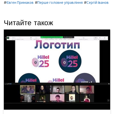
#
#
#
Євген Примаков
Перше головне управління
Сергій Іванов
Читайте також