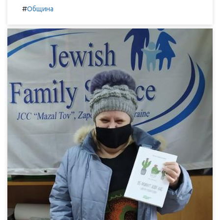
#
Община