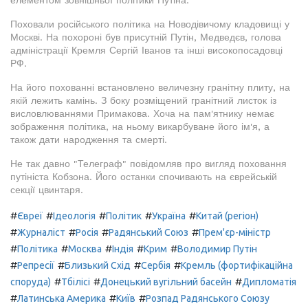
елементом зовнішньої політики Путіна.
Поховали російського політика на Новодівичому кладовищі у
Москві. На похороні був присутній Путін, Медведєв, голова
адміністрації Кремля Сергій Іванов та інші високопосадовці
РФ.
На його похованні встановлено величезну гранітну плиту, на
якій лежить камінь. З боку розміщений гранітний листок із
висловлюваннями Примакова. Хоча на пам'ятнику немає
зображення політика, на ньому викарбуване його ім'я, а
також дати народження та смерті.
Не так давно "Телеграф" повідомляв про вигляд поховання
путініста Кобзона. Його останки спочивають на єврейській
секції цвинтаря.
#
#
#
#
#
Євреї
Ідеологія
Політик
Україна
Китай (регіон)
#
#
#
#
Журналіст
Росія
Радянський Союз
Прем'єр-міністр
#
#
#
#
#
Політика
Москва
Індія
Крим
Володимир Путін
#
#
#
#
Репресії
Близький Схід
Сербія
Кремль (фортифікаційна
#
#
#
споруда)
Тбілісі
Донецький вугільний басейн
Дипломатія
#
#
#
Латинська Америка
Київ
Розпад Радянського Союзу