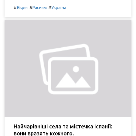
#
#
#
Євреї
Расизм
Україна
Найчарівніші села та містечка Іспанії:
вони вразять кожного.