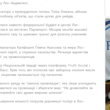
 у Лос-Анджелесі.
атора з прикордонних питань Тома Хомана, війська
поблизу об'єктів, що стали ціллю для рейдів.
алися навколо федеральної будівлі в центрі Лос-
илися на містечко Парамаунт. Місцеві засоби масової
нного газу та шумових гранат для розгону учасників
убернатора Каліфорнії Ґевіна Ньюсома та мера Лос-
ої партії, у сприянні насильству. Речниця відомства
в" на правоохоронців.
 Національній гвардії через платформу Truth Social і
асс. Крім того, він оголосив про заборону носіння масок
ої ініціативи залишаються під питанням.
ьного уряду як "умисну провокацію", яка лише ускладнить
аватися на провокації і зберігати мир: "Не дозволяйте їм
словлюйте свої думки мирним шляхом".
рення кількості патрулів дорожньої поліції в Лос-