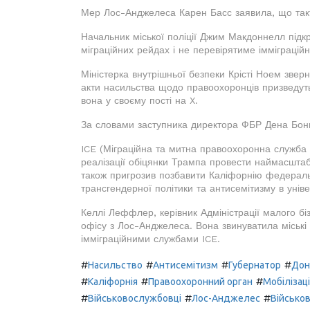
Мер Лос-Анджелеса Карен Басс заявила, що такт
Начальник міської поліції Джим Макдоннелл підк
міграційних рейдах і не перевірятиме імміграцій
Міністерка внутрішньої безпеки Крісті Ноем звер
акти насильства щодо правоохоронців призведуть
вона у своєму пості на X.
За словами заступника директора ФБР Дена Бонгі
ICE (Міграційна та митна правоохоронна служба
реалізації обіцянки Трампа провести наймасштаб
також пригрозив позбавити Каліфорнію федеральн
трансгендерної політики та антисемітизму в уніве
Келлі Леффлер, керівник Адміністрації малого б
офісу з Лос-Анджелеса. Вона звинуватила міські
імміграційними службами ICE.
#
#
#
#
Насильство
Антисемітизм
Губернатор
Дон
#
#
#
Каліфорнія
Правоохоронний орган
Мобілізац
#
#
#
Військовослужбовці
Лос-Анджелес
Військов