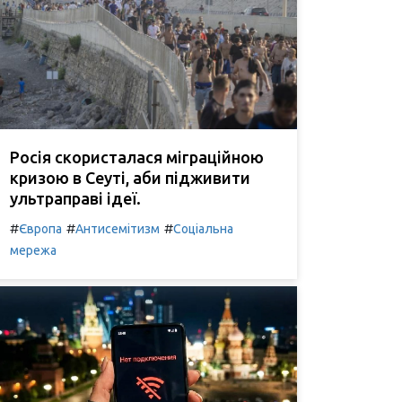
Росія скористалася міграційною
кризою в Сеуті, аби підживити
ультраправі ідеї.
#
#
#
Європа
Антисемітизм
Соціальна
мережа