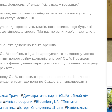
ика федеральної влади "сіє страх у громадах".
реслив, що поліція Лос-Анджелеса не братиме участі у
ний статус мешканців.
нулася до протестувальників, наголосивши, що будь-які
 до відповідальності. "Ми вас не зупинимо", – зазначила
но, вже здійснено кілька арештів.
 США) пообіцяла і далі нарощувати затримання у межах
нішу депортаційну кампанію в історії США. Президент
ого фінансування через розбіжності у питаннях імміграції,
рситетах.
ізнесу США, оголосила про перенесення регіонального
 влади в тому, що вони не бажають співпрацювати з
#
#
альд Трамп
Демократична партія (США)
Білий дім
#
#
#
ія
Міністр оборони
Bloomberg L.P.
Пентагон
#
#
а тактика
Історія Сполучених Штатів
Національна