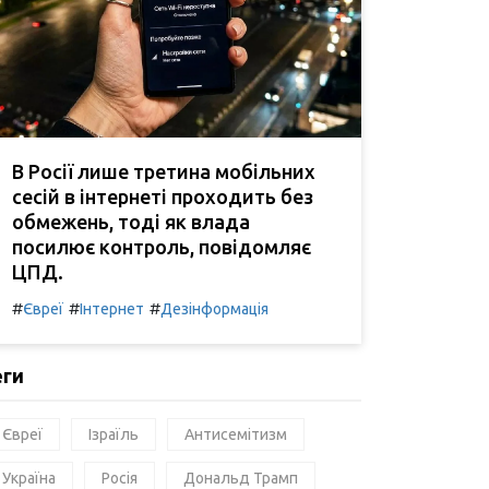
В Росії лише третина мобільних
сесій в інтернеті проходить без
обмежень, тоді як влада
посилює контроль, повідомляє
ЦПД.
#
#
#
Євреї
Інтернет
Дезінформація
еги
Євреї
Ізраїль
Антисемітизм
Україна
Росія
Дональд Трамп