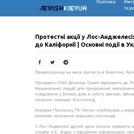
Політика
Мис
JEWISH
KIEVUA
та р
Протестні акції у Лос-Анджелесі
до Каліфорнії | Основні події в Ук
Правоохоронці на місці протесту в Комптоні, Кал
Президент США Дональд Трамп відправить до Л
Національної гвардії для придушення заворушень,
повідомили у Білому домі в суботу ввечері, війсь
оборони, передає Bloomberg.
Керівник Пентагону Піт Хегсет опублікував у мер
можливо залучення морських піхотинців.
У Лос-Анджелесі другий день поспіль тривають ак
служби ICE. Згідно з офіційною інформацією, пр