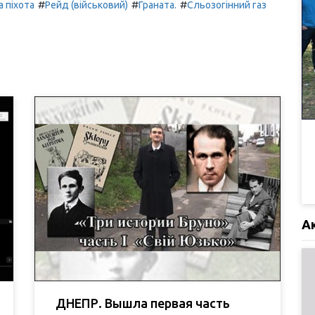
#
#
#
 піхота
Рейд (військовий)
Граната.
Сльозогінний газ
А
ДНЕПР. Вышла первая часть