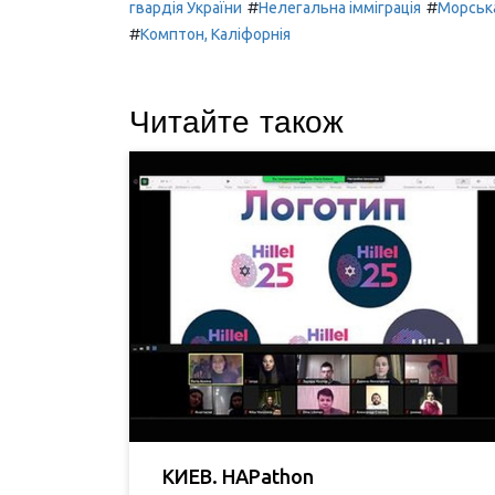
#
#
гвардія України
Нелегальна імміграція
Морська
#
Комптон, Каліфорнія
Читайте також
КИЕВ. HAPathon