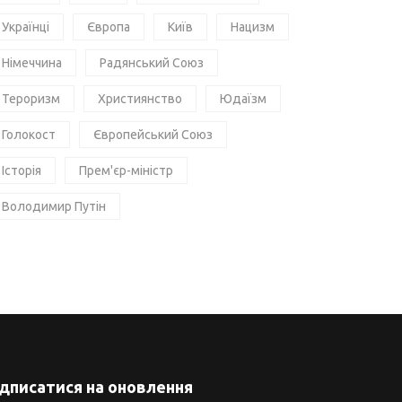
Українці
Європа
Київ
Нацизм
Німеччина
Радянський Союз
Тероризм
Християнство
Юдаїзм
Голокост
Європейський Союз
Історія
Прем'єр-міністр
Володимир Путін
ідписатися на оновлення