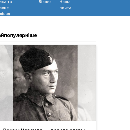
ика та
Бізнес
Наша
авне
почта
ління
айпопулярніше