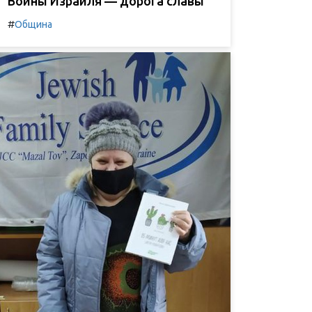
Воины Израиля — дорога славы
#
Община