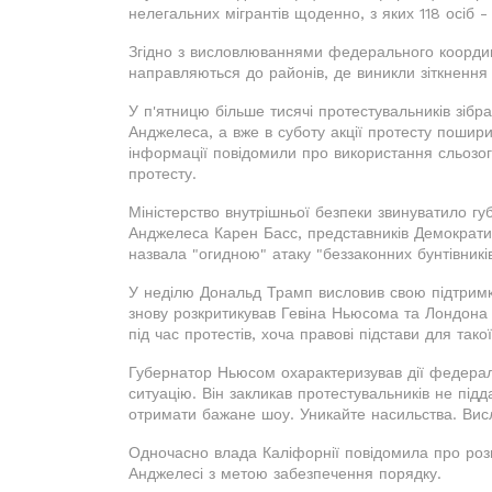
нелегальних мігрантів щоденно, з яких 118 осіб -
Згідно з висловлюваннями федерального координ
направляються до районів, де виникли зіткнення 
У п'ятницю більше тисячі протестувальників зібр
Анджелеса, а вже в суботу акції протесту пошир
інформації повідомили про використання сльозогі
протесту.
Міністерство внутрішньої безпеки звинуватило г
Анджелеса Карен Басс, представників Демократичн
назвала "огидною" атаку "беззаконних бунтівникі
У неділю Дональд Трамп висловив свою підтримку
знову розкритикував Гевіна Ньюсома та Лондона Б
під час протестів, хоча правові підстави для так
Губернатор Ньюсом охарактеризував дії федерал
ситуацію. Він закликав протестувальників не підд
отримати бажане шоу. Уникайте насильства. Ви
Одночасно влада Каліфорнії повідомила про розши
Анджелесі з метою забезпечення порядку.