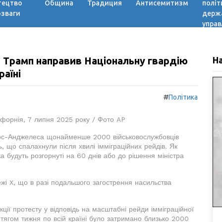
тецтво
Община
Традиция
Антисемитизм
політ
озваги
держ
управ
: Трамп направив Національну гвардію
Н
раїні
#
Політика
іфорнія, 7 липня 2025 року / Фото AP
ос-Анджелеса щонайменше 2000 військовослужбовців
 що спалахнули після хвилі імміграційних рейдів. Як
ка будуть розгорнуті на 60 днів або до рішення міністра
ежі X, що в разі подальшого загострення насильства
ції протесту у відповідь на масштабні рейди імміграційної
отягом тижня по всій країні було затримано близько 2000