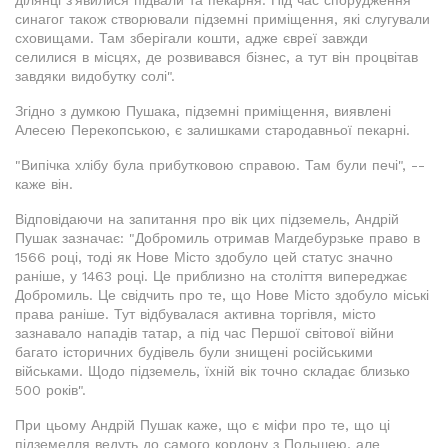
ділянці з'явилися підвали та пекарня. Під час спорудження
синагог також створювали підземні приміщення, які слугували
сховищами. Там зберігали кошти, адже євреї завжди
селилися в місцях, де розвивався бізнес, а тут він процвітав
завдяки видобутку солі".
Згідно з думкою Пушака, підземні приміщення, виявлені
Алесею Перекопською, є залишками стародавньої пекарні.
"Випічка хлібу була прибутковою справою. Там були печі", --
каже він.
Відповідаючи на запитання про вік цих підземель, Андрій
Пушак зазначає: "Добромиль отримав Магдебурзьке право в
1566 році, тоді як Нове Місто здобуло цей статус значно
раніше, у 1463 році. Це приблизно на століття випереджає
Добромиль. Це свідчить про те, що Нове Місто здобуло міські
права раніше. Тут відбувалася активна торгівля, місто
зазнавало нападів татар, а під час Першої світової війни
багато історичних будівель були знищені російськими
військами. Щодо підземель, їхній вік точно складає близько
500 років".
При цьому Андрій Пушак каже, що є міфи про те, що ці
підземелля ведуть до самого кордону з Польшею, але