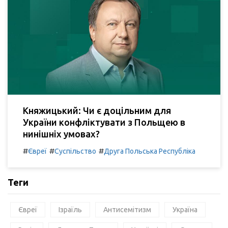
Княжицький: Чи є доцільним для
України конфліктувати з Польщею в
нинішніх умовах?
#
#
#
Євреї
Суспільство
Друга Польська Республіка
Теги
Євреї
Ізраїль
Антисемітизм
Україна