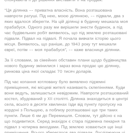
"Ця ділянка -- приватна власність. Вона розташована
навпроти ратуші. Під нею, моєю ділянкою, -- підвали, два з
яких вдалося зберегти. На цій ділянці в будинку мешкала моя
прабабуся. Одного разу ми вирішили знести будинок, а під
час будівельних робіт виявилось, що під землею розташовані
підвали. Підвал на підвалі. Я почала вивчати історію цього
місця. Виявилось, що раніше, до 1943 року тут мешкали
євреї, потім -- моя прабабуся", -- каже власниця ділянки.
За її словами, за сімейних обставин плани щодо будівництва
нового будинку змінилися і зараз вона продає цю ділянку,
ринкова ціна якої складає 70 тисяч доларів.
Під час копання котловану було виявлено підземні
приміщення, які місцеві жителі називають склепіннями. Куди
вони ведуть, залишається невідомим. Навпроти розташований
костел, збудований у XII столітті. Ділянка знаходиться в центрі
села, всього в десяти хвилинах їзди від пункту пропуску на
кордоні з Польщею, а поблизу розташовані ще три таких
пункти. Лише 6 км до Перемишля. Словом, тут дійсно є на
що подивитися. Серед знахідок є стара підземна пекарня та
підвал з чотирма виходами. Під землею ховаються ще інші
приміщення. Всього збереглося два підвали. Досліджуючи ці