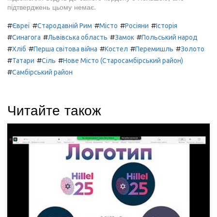
підтверджень цьому немає.
#
#
#
#
#
Євреї
Стародавній Рим
Місто
Росіяни
Історія
#
#
#
#
Синагога
Львівська область
Замок
Польський народ
#
#
#
#
#
Хліб
Перша світова війна
Костел
Перемишль
Золото
#
#
#
Татари
Сіль
Нове Місто (Старосамбірський район)
#
Самбірський район
Читайте також