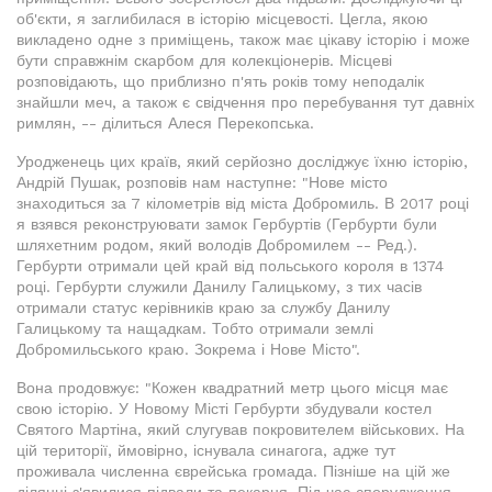
об'єкти, я заглибилася в історію місцевості. Цегла, якою
викладено одне з приміщень, також має цікаву історію і може
бути справжнім скарбом для колекціонерів. Місцеві
розповідають, що приблизно п'ять років тому неподалік
знайшли меч, а також є свідчення про перебування тут давніх
римлян, -- ділиться Алеся Перекопська.
Уродженець цих країв, який серйозно досліджує їхню історію,
Андрій Пушак, розповів нам наступне: "Нове місто
знаходиться за 7 кілометрів від міста Добромиль. В 2017 році
я взявся реконструювати замок Гербуртів (Гербурти були
шляхетним родом, який володів Добромилем -- Ред.).
Гербурти отримали цей край від польського короля в 1374
році. Гербурти служили Данилу Галицькому, з тих часів
отримали статус керівників краю за службу Данилу
Галицькому та нащадкам. Тобто отримали землі
Добромильського краю. Зокрема і Нове Місто".
Вона продовжує: "Кожен квадратний метр цього місця має
свою історію. У Новому Місті Гербурти збудували костел
Святого Мартіна, який слугував покровителем військових. На
цій території, ймовірно, існувала синагога, адже тут
проживала численна єврейська громада. Пізніше на цій же