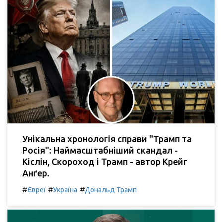
Унікальна хронологія справи "Трамп та
Росія": Наймасштабніший скандал -
Кіслін, Скороход і Трамп - автор Крейг
Анґер.
#
#
#
Євреї
Україна
Дональд Трамп