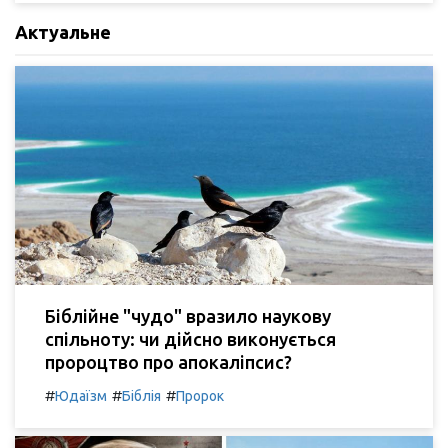
Актуальне
Біблійне "чудо" вразило наукову
спільноту: чи дійсно виконується
пророцтво про апокаліпсис?
#
#
#
Юдаїзм
Біблія
Пророк