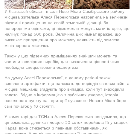
У Львівській області, в селі Нове Місто Самбірського району,
місцева жителька Алеся Перекопська натрапила на величезні
підземні приміщення на своїй земельній ділянці. За
попередніми оцінками, ці підземелля можуть мати історію, що
налічує понад 500 років. Величина цих кімнат вражає, що
викликає припущення про можливу наявність під землею
мініатюрного містечка.
Також у цих підземних приміщеннях знайшли монети та
частини ювелірних виробів, для визначення цінності яких
необхідна спеціалізована експертиза.
На думку Алесі Перекопської, в даному регіоні також
виявлено артефакти, що належать до періодів світових війн, а
місцеві мешканці згадують про випадки, коли тут знаходили
золото. Згідно з інформацією з публічних джерел, історія
населеного пункту на території сучасного Нового Міста бере
свій початок у 10 столітті.
У коментарі для ТСН.ua Алеся Перекопська повідомила, що
ця земельна ділянка площею 20 соток перейшла їй у спадок.
Наразі вона стикається з певними обставинами, які
спонукають її до рішення виставити її на продаж.