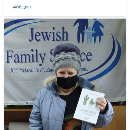
#
Община