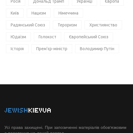
Росія
Дональд Трамп
Українці
Європа
Київ
Нацизм
Німеччина
Радянський Союз
Тероризм
Християнство
Юдаїзм
Голокост
Європейський Союз
Історія
Прем'єр-міністр
Володимир Путін
JEWISH
KIEVUA
Усі права захищені. При запозиченні матеріалів обов'язковим