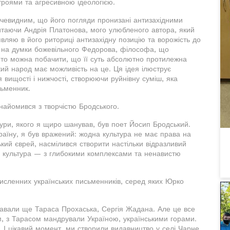
троями та агресивною ідеологією.
очевидним, що його погляди пронизані антизахідними
итаючи Андрія Платонова, мого улюбленого автора, який
вляю в його риториці антизахідну позицію та ворожість до
у на думки божевільного Федорова, філософа, що
 то можна побачити, що її суть абсолютно протилежна
ький народ має можливість на це. Ця ідея ілюструє
я вищості і нижчості, створюючи руйнівну суміш, яка
сьменник.
знайомився з творчістю Бродського.
тури, якого я щиро шанував, був поет Йосип Бродський.
раїну, я був вражений: жодна культура не має права на
ький єврей, насмілився створити настільки відразливий
ка культура — з глибокими комплексами та ненавистю
исленних українських письменників, серед яких Юрко
давали ще Тараса Прохаська, Сергія Жадана. Але це все
м, з Тарасом мандрували Україною, українськими горами.
 І цікавий момент, ми створили видавництво у селі Чарне,