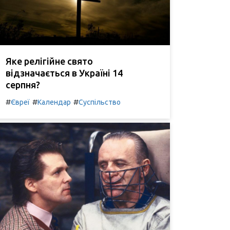
Яке релігійне свято
відзначається в Україні 14
серпня?
#
#
#
Євреї
Календар
Суспільство