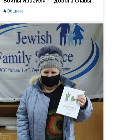
Воины Израиля — дорога славы
#
Община