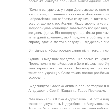
російська культура пронизана антизахідними нас
"Коли я занурююсь у твори Достоєвського, стає 
настроями, сповненими ненависті. Аналогічно, ч
найреалістичніше зображує комунізм, я також вия
всього, що не є російським. Якщо звернути уваг
запропонував концепцію загального воскресіння,
західним ідеям. Він стверджує, що тільки російс
культурний комплекс, який поєднує в собі відчутт
справді здатна звести з розуму", - підкреслив пи
Він відчув глибоке розчарування після того, як о
Одним із видатних представників російської куль
Проте, коли я ознайомився з його віршем про Ук
таке варварське ставлення. Цей емігрант, російс
текст про українців. Саме такою постає російсь
всередині.
Видавництво Стасюка активно сприяє творчості ч
Андрухович, Сергій Жадан та Тарас Прохасько.
"Ми починали з Юрка Андруховича... А потім ви
також поєднувалось із дружбою - з Андруховиче
Тому це було таке дуже дружнє, не лише робоче.