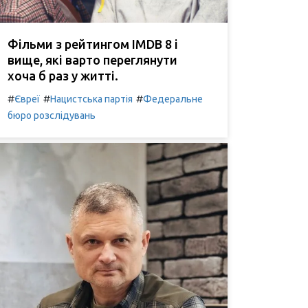
Фільми з рейтингом IMDB 8 і
вище, які варто переглянути
хоча б раз у житті.
#
#
#
Євреї
Нацистська партія
Федеральне
бюро розслідувань