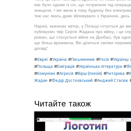
яке було одним із сіл, що потрапили під операці
знищили. І ми жили в тому будинку без електрик
теж нас якось дуже зближувало з Україною, десь в
Наразі, зазначає автор, у Польщі готується до в
публікуємо твір Сергія Жадана про війну, і це с
роман, що стосується війни на Донбасі, був одни
ще більш вражаюча. Він ділиться своїми пережив
досвід".
#
#
#
#
#
Євреї
Україна
Письменник
Росія
Українці
#
#
#
#
Польща
Еміграція
Українська література
Ф
#
#
#
#
#
Комунізм
Агресія
Вірш (поезія)
Риторика
#
#
Жадан
Федір Достоєвський
Анджей Стасюк
Читайте також