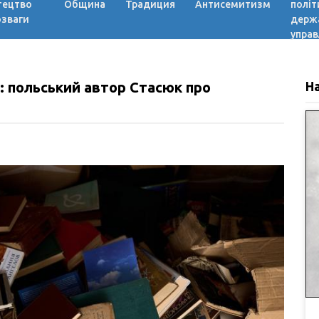
тецтво
Община
Традиция
Антисемитизм
політ
озваги
держ
управ
и: польський автор Стасюк про
Н