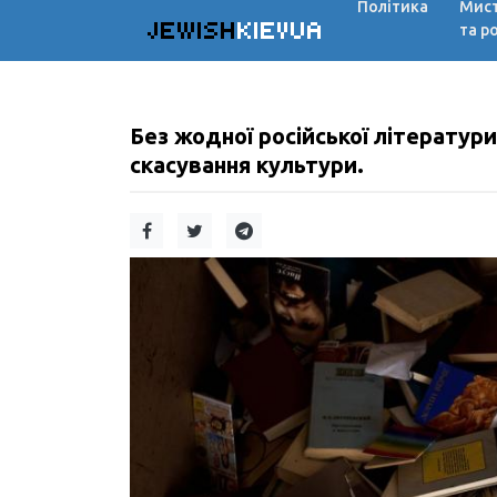
Політика
Мис
JEWISH
KIEVUA
та р
Без жодної російської літератур
скасування культури.