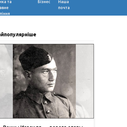
ика та
Бізнес
Наша
авне
почта
ління
айпопулярніше