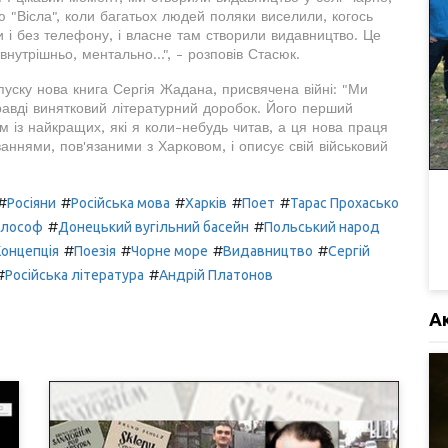
ю "Вісла", коли багатьох людей поляки виселили, когось
и і без телефону, і власне там створили видавництво. Це
нутрішньо, ментально...", - розповів Стасюк.
ипуску нова книга Сергія Жадана, присвячена війні: "Ми
правді винятковий літературний доробок. Його перший
м із найкращих, які я коли-небудь читав, а ця нова праця
аннями, пов'язаними з Харковом, і описує свій військовий
#
#
#
#
#
Росіяни
Російська мова
Харків
Поет
Тарас Прохасько
#
#
ілософ
Донецький вугільний басейн
Польський народ
#
#
#
#
Концепція
Поезія
Чорне море
Видавництво
Сергій
#
#
Російська література
Андрій Платонов
А