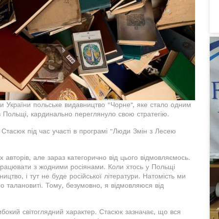
ти України польське видавництво "Чорне", яке стало одним
 в Польщі, кардинально переглянуло свою стратегію.
Стасюк під час участі в програмі "Люди Змін з Лесею
х авторів, але зараз категорично від цього відмовляємось.
працювати з жодними росіянами. Коли хтось у Польщі
ицтво, і тут не буде російської літератури. Натомість ми
но талановиті. Тому, безумовно, я відмовляюся від
ибокий світоглядний характер. Стасюк зазначає, що вся