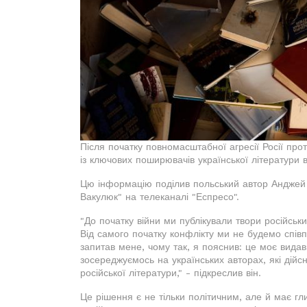
Після початку повномасштабної агресії Росії про
із ключових поширювачів української літератури
Цю інформацію поділив польський автор Анджей 
Вакулюк" на телеканалі "Еспресо".
"До початку війни ми публікували твори російськи
Від самого початку конфлікту ми не будемо спів
запитав мене, чому так, я пояснив: це моє видавн
зосереджуємось на українських авторах, які дійс
російської літератури," - підкреслив він.
Це рішення є не тільки політичним, але й має гл