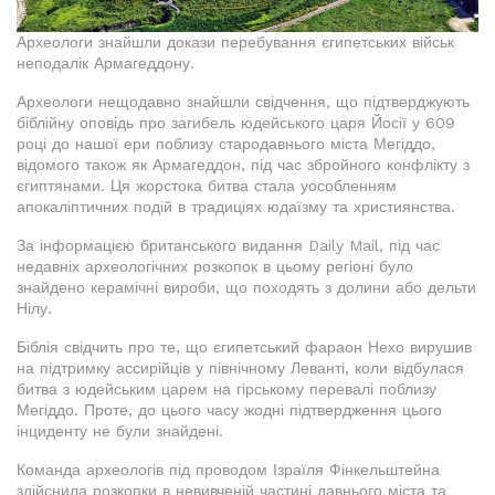
Археологи знайшли докази перебування єгипетських військ
неподалік Армагеддону.
Археологи нещодавно знайшли свідчення, що підтверджують
біблійну оповідь про загибель юдейського царя Йосії у 609
році до нашої ери поблизу стародавнього міста Мегіддо,
відомого також як Армагеддон, під час збройного конфлікту з
єгиптянами. Ця жорстока битва стала уособленням
апокаліптичних подій в традиціях юдаїзму та християнства.
За інформацією британського видання Daily Mail, під час
недавніх археологічних розкопок в цьому регіоні було
знайдено керамічні вироби, що походять з долини або дельти
Нілу.
Біблія свідчить про те, що єгипетський фараон Нехо вирушив
на підтримку ассирійців у північному Леванті, коли відбулася
битва з юдейським царем на гірському перевалі поблизу
Мегіддо. Проте, до цього часу жодні підтвердження цього
інциденту не були знайдені.
Команда археологів під проводом Ізраїля Фінкельштейна
здійснила розкопки в невивченій частині давнього міста та