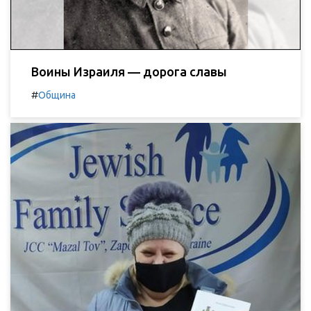
Воины Израиля — дорога славы
#
Община