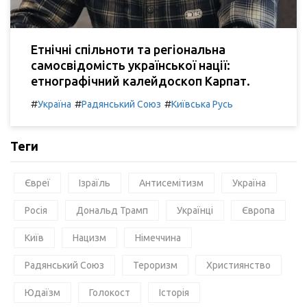
Етнічні спільноти та регіональна
самосвідомість української нації:
етнографічний калейдоскоп Карпат.
#
#
#
Україна
Радянський Союз
Київська Русь
Теги
Євреї
Ізраїль
Антисемітизм
Україна
Росія
Дональд Трамп
Українці
Європа
Київ
Нацизм
Німеччина
Радянський Союз
Тероризм
Християнство
Юдаїзм
Голокост
Історія