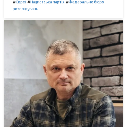
#
#
#
Євреї
Нацистська партія
Федеральне бюро
розслідувань