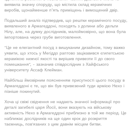
виявила значну споруду, що містила склад керамічних
виробів, щонайменше п’ять приміщень і вимощений двір.
Подальший аналіз підтвердив, що рештки керамічного посуду,
виявленого в Армагеддоні, походять з долини або дельти
Нілу, але, на думку дослідників, малоймовірно, що вона була
імпортована через грубе виготовлення.
"Це не елегантний посуд з вишуканим дизайном, тому важко
уявити, що хтось у Мегіддо раптово зацікавився єгипетською
керамікою нижчої якості та вирішив привезти її до свого
помешкання", - зазначив співдослідник з Хайфського
університету Ассаф Клейман.
Найбільш ймовірним поясненням присутності цього посуду в
Армагеддоні є те, що він був привезений туди армією Нехо і
пізніше покинутий.
Хоча ці свіжі свідчення не надають значної інформації про
деталі загибелі царя Йосії, вони вказують на військову
активність Нехо в Армагеддоні приблизно в той же період. Це
наближає дослідників на ще один крок до розкриття
таємниць, пов'язаних з цим давнім місцем битви.