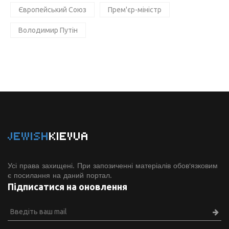
Європейський Союз
Прем'єр-міністр
Володимир Путін
JEWISH
KIEVUA
Усі права захищені. При запозиченні матеріалів обов'язковим
є посилання на даний портал.
Підписатися на оновлення