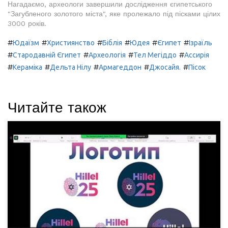
Нагадаємо, археологи завершили дослідження єгипетського
"Загубленого золотого міста", яке пролежало під пісками цілих
3000 років.
#
#
#
#
#
#
Юдаїзм
Християнство
Біблія
Юдея
Єгипет
Ізраїль
#
#
#
#
Стародавній Єгипет
Археологія
Тел Мегіддо
Ассирія
#
#
#
#
#
Кераміка
Дельта Нілу
Армагеддон
Джосайя.
Пісок
Читайте також