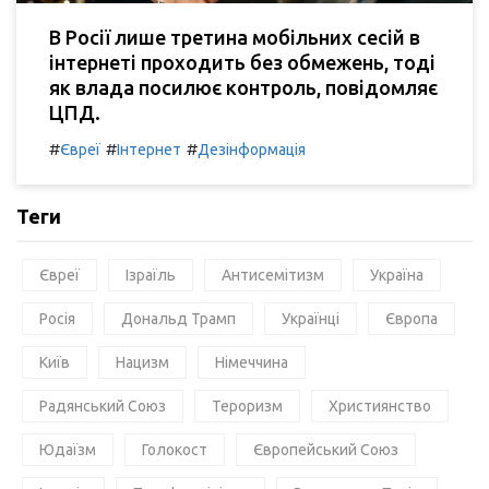
В Росії лише третина мобільних сесій в
інтернеті проходить без обмежень, тоді
як влада посилює контроль, повідомляє
ЦПД.
#
#
#
Євреї
Інтернет
Дезінформація
Теги
Євреї
Ізраїль
Антисемітизм
Україна
Росія
Дональд Трамп
Українці
Європа
Київ
Нацизм
Німеччина
Радянський Союз
Тероризм
Християнство
Юдаїзм
Голокост
Європейський Союз