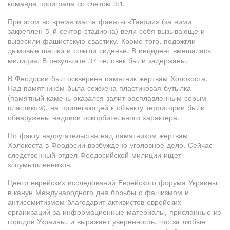
команда проиграла со счетом 3:1.
При этом во время матча фанаты «Таврии» (за ними
закреплен 5-й сектор стадиона) вели себя вызывающе и
вывесили фашистскую свастику. Кроме того, подожгли
дымовые шашки и сожгли сиденье. В инцидент вмешалась
милиция. В результате 37 человек были задержаны.
В Феодосии был осквернен памятник жертвам Холокоста.
Над памятником была сожжена пластиковая бутылка
(памятный камень оказался залит расплавленным серым
пластиком), на прилегающей к объекту территории были
обнаружены надписи оскорбительного характера.
По факту надругательства над памятником жертвам
Холокоста в Феодосии возбуждено уголовное дело. Сейчас
следственный отдел Феодосийской милиции ищет
злоумышленников.
Центр еврейских исследований Еврейского форума Украины
в канун Международного дня борьбы с фашизмом и
антисемитизмом благодарит активистов еврейских
организаций за информационные материалы, присланные из
городов Украины, и выражает уверенность, что за любые