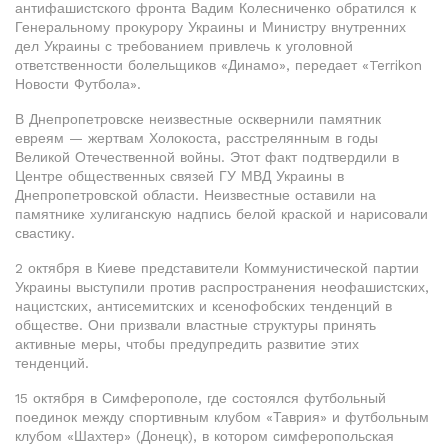
антифашистского фронта Вадим Колесниченко обратился к
Генеральному прокурору Украины и Министру внутренних
дел Украины с требованием привлечь к уголовной
ответственности болельщиков «Динамо», передает «Terrikon
Новости Футбола».
В Днепропетровске неизвестные осквернили памятник
евреям — жертвам Холокоста, расстрелянным в годы
Великой Отечественной войны. Этот факт подтвердили в
Центре общественных связей ГУ МВД Украины в
Днепропетровской области. Неизвестные оставили на
памятнике хулиганскую надпись белой краской и нарисовали
свастику.
2 октября в Киеве представители Коммунистической партии
Украины выступили против распространения неофашистских,
нацистских, антисемитских и ксенофобских тенденций в
обществе. Они призвали властные структуры принять
активные меры, чтобы предупредить развитие этих
тенденций.
15 октября в Симферополе, где состоялся футбольный
поединок между спортивным клубом «Таврия» и футбольным
клубом «Шахтер» (Донецк), в котором симферопольская