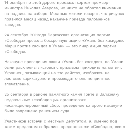
14 октября по этой дороге проезжал кортеж премьер-
министра Николая Азарова, но никто не обратил внимания
на надпись на заборе. Местные жители говорят, что рисунок
появился месяц назад накануне приезда паломников
хасидов.
24 сентября 2011года Черкасская организация партии
«Свобода» провела бессрочную акцию «Умань без хасидов».
Марш против хасидов в Умани — это пиар акция партии
«Свобода».
Накануне проведения акции «Умань без хасидов», по Умани
были расклеены листовки с призывом приходить на митинг.
Украинец, зазывающий на это действо, изображен на
листовке карикатурно и производит очень неприятное
впечатление.
25 сентября в районе памятного камня Гонте и Зализняку
недовольные «свободовцы» организовали
несанкционированный сбор, проведение которого накануне
было запрещено решением суда.
Участников встречи с местным депутатом, а, именно под
таким предлогом собрались представители «Свободы», всего