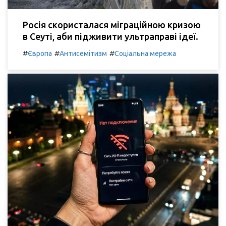
Росія скористалася міграційною кризою
в Сеуті, аби підживити ультраправі ідеї.
#
#
#
Європа
Антисемітизм
Соціальна мережа