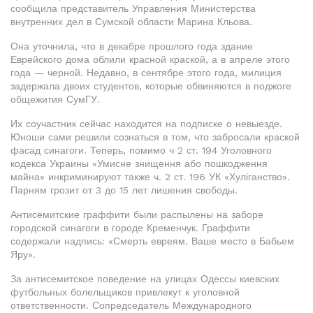
сообщила представитель Управления Министерства
внутренних дел в Сумской области Марина Кльова.
Она уточнила, что в декабре прошлого года здание
Еврейского дома облили красной краской, а в апреле этого
года — черной. Недавно, в сентябре этого года, милиция
задержала двоих студентов, которые обвиняются в поджоге
общежития СумГУ.
Их соучастник сейчас находится на подписке о невыезде.
Юноши сами решили сознаться в том, что забросали краской
фасад синагоги. Теперь, помимо ч 2 ст. 194 Уголовного
кодекса Украины «Умисне знищення або пошкодження
майна» инкриминируют также ч. 2 ст. 196 УК «Хуліганство».
Парням грозит от 3 до 15 лет лишения свободы.
Антисемитские граффити были распылены на заборе
городской синагоги в городе Кременчук. Граффити
содержали надпись: «Смерть евреям. Ваше место в Бабьем
Яру».
За антисемитское поведение на улицах Одессы киевских
футбольных болельщиков привлекут к уголовной
ответственности. Сопредседатель Международного