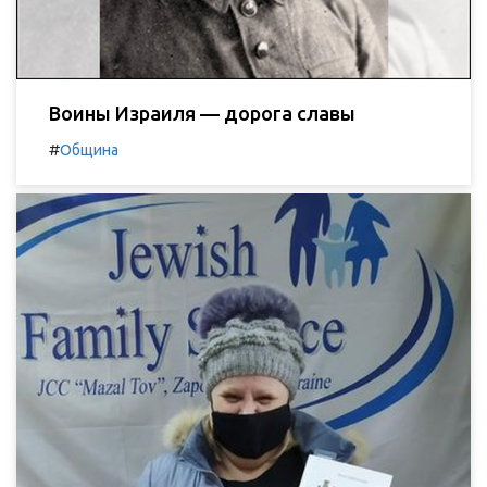
Воины Израиля — дорога славы
#
Община