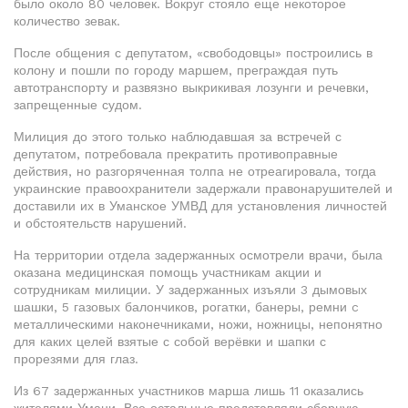
было около 80 человек. Вокруг стояло еще некоторое
количество зевак.
После общения с депутатом, «свободовцы» построились в
колону и пошли по городу маршем, преграждая путь
автотранспорту и развязно выкрикивая лозунги и речевки,
запрещенные судом.
Милиция до этого только наблюдавшая за встречей с
депутатом, потребовала прекратить противоправные
действия, но разгоряченная толпа не отреагировала, тогда
украинские правоохранители задержали правонарушителей и
доставили их в Уманское УМВД для установления личностей
и обстоятельств нарушений.
На территории отдела задержанных осмотрели врачи, была
оказана медицинская помощь участникам акции и
сотрудникам милиции. У задержанных изъяли 3 дымовых
шашки, 5 газовых балончиков, рогатки, банеры, ремни c
металлическими наконечниками, ножи, ножницы, непонятно
для каких целей взятые с собой верёвки и шапки с
прорезями для глаз.
Из 67 задержанных участников марша лишь 11 оказались