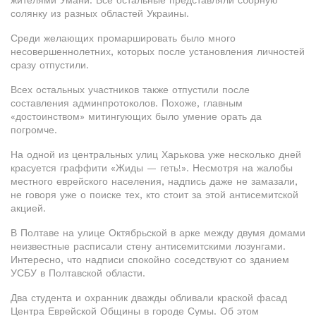
жителями Умани. Все остальные представляли сборную
солянку из разных областей Украины.
Среди желающих промаршировать было много
несовершеннолетних, которых после установления личностей
сразу отпустили.
Всех остальных участников также отпустили после
составления админпротоколов. Похоже, главным
«достоинством» митингующих было умение орать да
погромче.
На одной из центральных улиц Харькова уже несколько дней
красуется граффити «Жиды — геть!». Несмотря на жалобы
местного еврейского населения, надпись даже не замазали,
не говоря уже о поиске тех, кто стоит за этой антисемитской
акцией.
В Полтаве на улице Октябрьской в арке между двумя домами
неизвестные расписали стену антисемитскими лозунгами.
Интересно, что надписи спокойно соседствуют со зданием
УСБУ в Полтавской области.
Два студента и охранник дважды обливали краской фасад
Центра Еврейской Общины в городе Сумы. Об этом