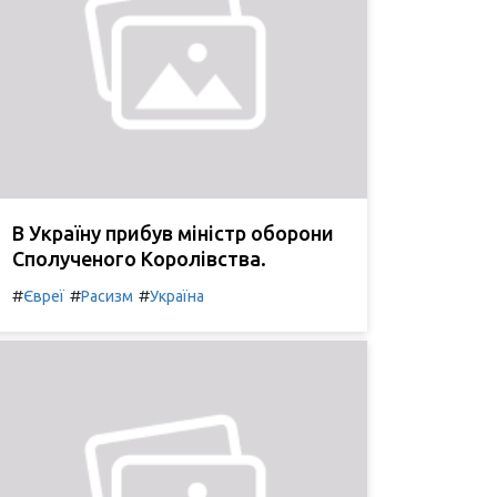
В Україну прибув міністр оборони
Сполученого Королівства.
#
#
#
Євреї
Расизм
Україна