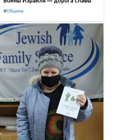
Воины Израиля — дорога славы
#
Община