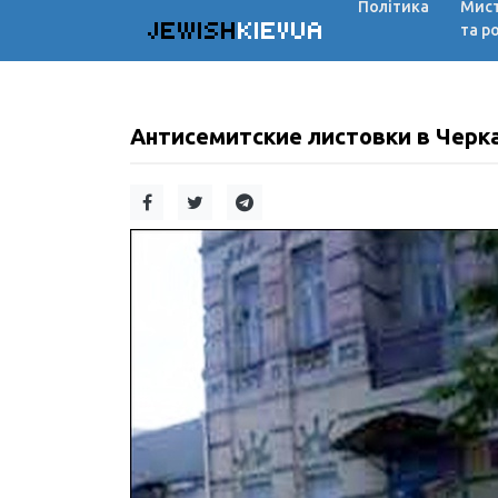
Політика
Мис
JEWISH
KIEVUA
та р
Антисемитские листовки в Черк