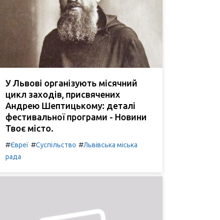
У Львові організують місячний
цикл заходів, присвячених
Андрею Шептицькому: деталі
фестивальної програми - Новини
Твоє місто.
#
#
#
Євреї
Суспільство
Львівська міська
рада