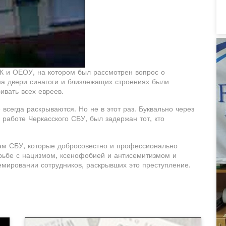
ЕК и ОЕОУ, на котором был рассмотрен вопрос о
на двери синагоги и близлежащих строениях были
ивать всех евреев.
всегда раскрываются. Но не в этот раз. Буквально через
 работе Черкасского СБУ, был задержан тот, кто
ам СБУ, которые добросовестно и профессионально
рьбе с нацизмом, ксенофобией и антисемитизмом и
емировании сотрудников, раскрывших это преступление.