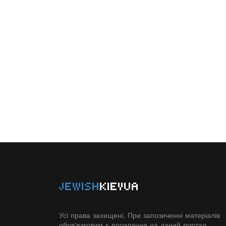
JEWISH
KIEVUA
Усі права захищені. При запозиченні матеріалів
обов'язковим є посилання на даний портал.