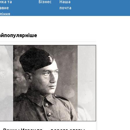
ика та
Бізнес
Наша
авне
почта
ління
айпопулярніше