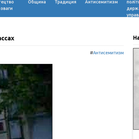
тецтво
Община
Традиция
Антисемитизм
політ
озваги
держ
управ
ассах
Н
#
Антисемитизм