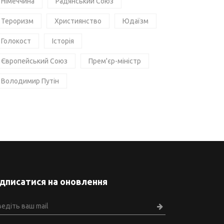
Німеччина
Радянський Союз
Тероризм
Християнство
Юдаїзм
Голокост
Історія
Європейський Союз
Прем'єр-міністр
Володимир Путін
ідписатися на оновлення