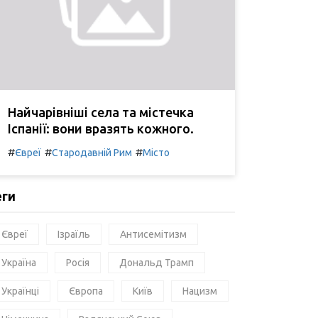
Найчарівніші села та містечка
Іспанії: вони вразять кожного.
#
#
#
Євреї
Стародавній Рим
Місто
еги
Євреї
Ізраїль
Антисемітизм
Україна
Росія
Дональд Трамп
Українці
Європа
Київ
Нацизм