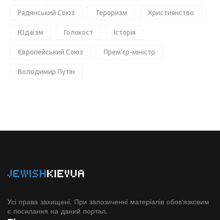
Радянський Союз
Тероризм
Християнство
Юдаїзм
Голокост
Історія
Європейський Союз
Прем'єр-міністр
Володимир Путін
JEWISH
KIEVUA
Усі права захищені. При запозиченні матеріалів обов'язковим
є посилання на даний портал.