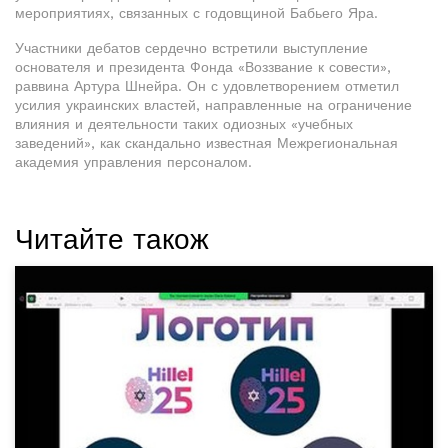
мероприятиях, связанных с годовщиной Бабьего Яра.
Участники дебатов сердечно встретили выступление
основателя и президента Фонда «Воззвание к совести»,
раввина Артура Шнейра. Он с удовлетворением отметил
усилия украинских властей, направленные на ограничение
влияния и деятельности таких одиозных «учебных
заведений», как скандально известная Межрегиональная
академия управления персоналом.
Читайте також