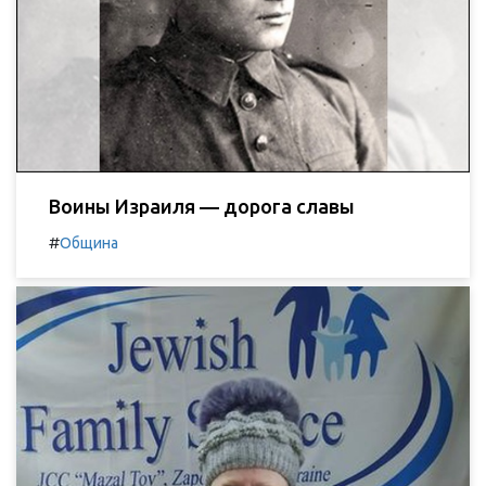
Воины Израиля — дорога славы
#
Община