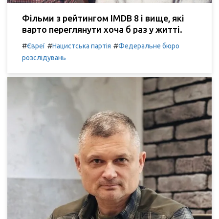
Фільми з рейтингом IMDB 8 і вище, які
варто переглянути хоча б раз у житті.
#
#
#
Євреї
Нацистська партія
Федеральне бюро
розслідувань