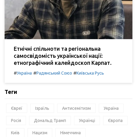
Етнічні спільноти та регіональна
самосвідомість української нації:
етнографічний калейдоскоп Карпат.
#
#
#
Україна
Радянський Союз
Київська Русь
Теги
Євреї
Ізраїль
Антисемітизм
Україна
Росія
Дональд Трамп
Українці
Європа
Київ
Нацизм
Німеччина