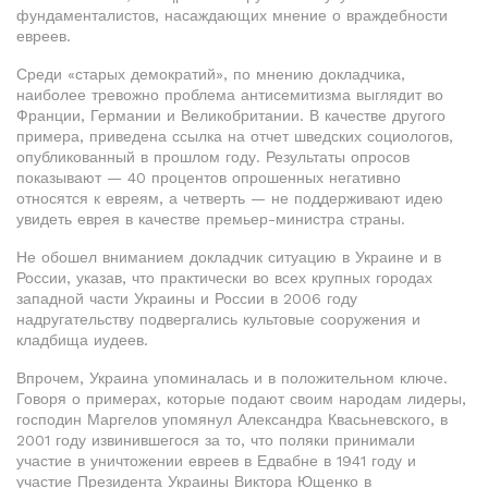
фундаменталистов, насаждающих мнение о враждебности
евреев.
Среди «старых демократий», по мнению докладчика,
наиболее тревожно проблема антисемитизма выглядит во
Франции, Германии и Великобритании. В качестве другого
примера, приведена ссылка на отчет шведских социологов,
опубликованный в прошлом году. Результаты опросов
показывают — 40 процентов опрошенных негативно
относятся к евреям, а четверть — не поддерживают идею
увидеть еврея в качестве премьер-министра страны.
Не обошел вниманием докладчик ситуацию в Украине и в
России, указав, что практически во всех крупных городах
западной части Украины и России в 2006 году
надругательству подвергались культовые сооружения и
кладбища иудеев.
Впрочем, Украина упоминалась и в положительном ключе.
Говоря о примерах, которые подают своим народам лидеры,
господин Маргелов упомянул Александра Квасьневского, в
2001 году извинившегося за то, что поляки принимали
участие в уничтожении евреев в Едвабне в 1941 году и
участие Президента Украины Виктора Ющенко в