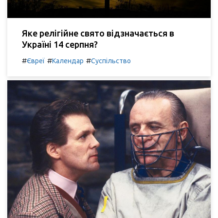
Яке релігійне свято відзначається в
Україні 14 серпня?
#
#
#
Євреї
Календар
Суспільство