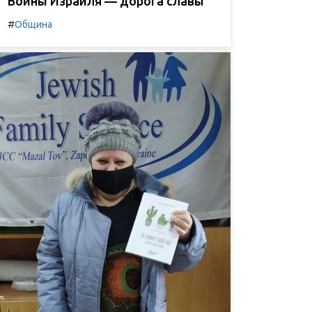
Воины Израиля — дорога славы
#
Община