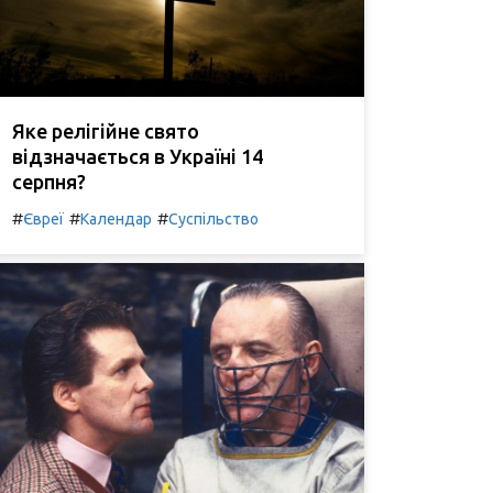
Яке релігійне свято
відзначається в Україні 14
серпня?
#
#
#
Євреї
Календар
Суспільство