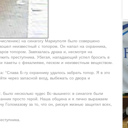
счислению) на синагогу Мариуполя было совершено
вошел неизвестный с топором. Он напал на охранника,
аров топором. Завязалась драка и, несмотря на
ужить преступника. Убегая, нападающий успел бросить в
 и пакеты с фекалиями, песком и неизвестным веществом.
: "Слава Б-гу охраннику удалось забрать топор. Я в это
уйти через запасной вход, выбежать со двора и
. Было несколько чудес Вс-вышнего: в синагоге были
ранник просто герой. Наша община и я лично выражаем
у Голомазову за то, что он, рискуя жизнью защитил всех,
еступника.