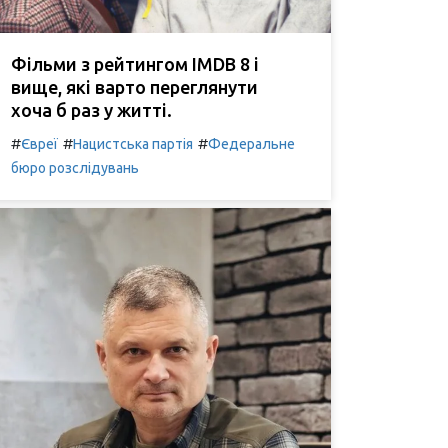
Фільми з рейтингом IMDB 8 і
вище, які варто переглянути
хоча б раз у житті.
#
#
#
Євреї
Нацистська партія
Федеральне
бюро розслідувань