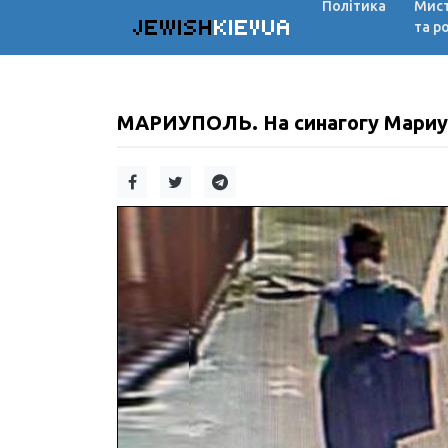
Політика
Мис
JEWISH
KIEVUA
та р
МАРИУПОЛЬ. На синагогу Мариу