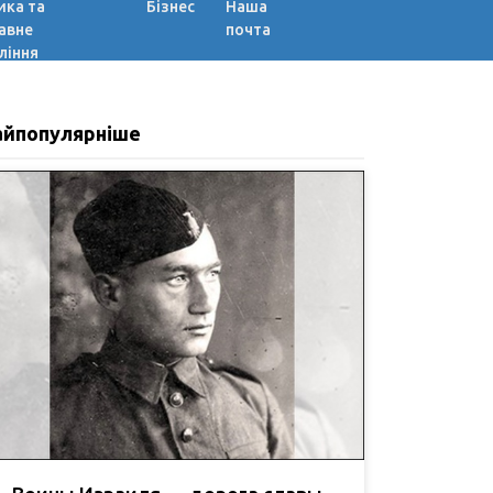
ика та
Бізнес
Наша
авне
почта
ління
айпопулярніше