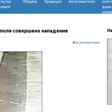
тецтво
Община
Традиция
Антисемитизм
політ
озваги
держ
управ
поля совершено нападение
Н
#
Антисемитизм