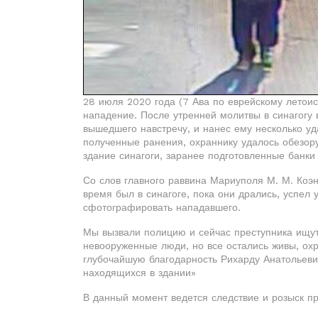
28 июля 2020 года (7 Ава по еврейскому летои
нападение. После утренней молитвы в синагогу 
вышедшего навстречу, и нанес ему несколько уд
полученные ранения, охраннику удалось обезор
здание синагоги, заранее подготовленные банки
Со слов главного раввина Мариуполя М. М. Коэна
время был в синагоге, пока они дрались, успел 
сфотографировать нападавшего.
Мы вызвали полицию и сейчас преступника ищут
невооруженные люди, но все остались живы, ох
глубочайшую благодарность Рихарду Анатольевич
находящихся в здании»
В данный момент ведется следствие и розыск пр