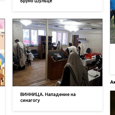
Бруно Шульце
А
ВИННИЦА. Нападение на
синагогу