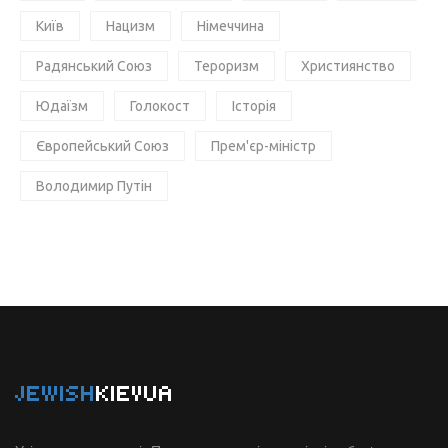
Київ
Нацизм
Німеччина
Радянський Союз
Тероризм
Християнство
Юдаїзм
Голокост
Історія
Європейський Союз
Прем'єр-міністр
Володимир Путін
JEWISH
KIEVUA