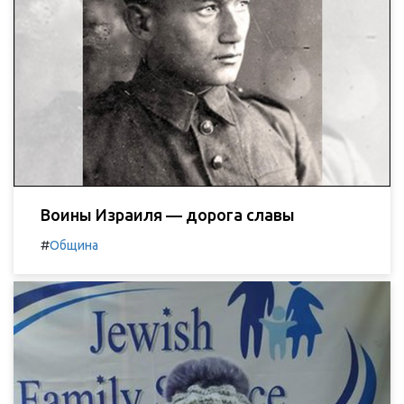
Воины Израиля — дорога славы
#
Община