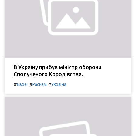
В Україну прибув міністр оборони
Сполученого Королівства.
#
#
#
Євреї
Расизм
Україна