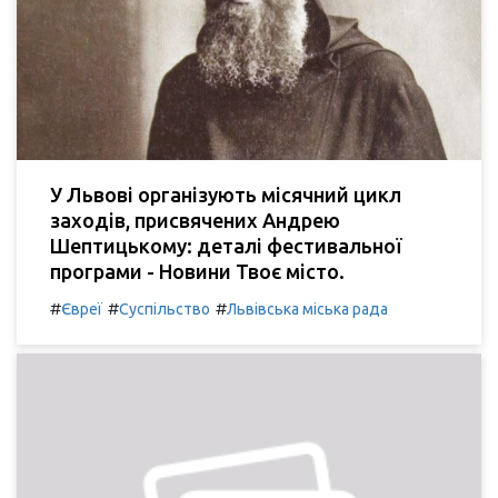
У Львові організують місячний цикл
заходів, присвячених Андрею
Шептицькому: деталі фестивальної
програми - Новини Твоє місто.
#
#
#
Євреї
Суспільство
Львівська міська рада