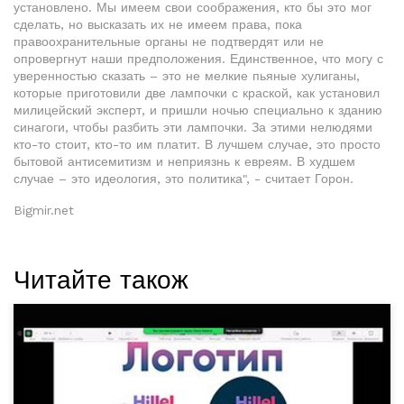
установлено. Мы имеем свои соображения, кто бы это мог
сделать, но высказать их не имеем права, пока
правоохранительные органы не подтвердят или не
опровергнут наши предположения. Единственное, что могу с
уверенностью сказать – это не мелкие пьяные хулиганы,
которые приготовили две лампочки с краской, как установил
милицейский эксперт, и пришли ночью специально к зданию
синагоги, чтобы разбить эти лампочки. За этими нелюдями
кто-то стоит, кто-то им платит. В лучшем случае, это просто
бытовой антисемитизм и неприязнь к евреям. В худшем
случае – это идеология, это политика", - считает Горон.
Bigmir.net
Читайте також