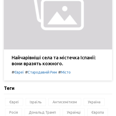
Найчарівніші села та містечка Іспанії:
вони вразять кожного.
#
#
#
Євреї
Стародавній Рим
Місто
Теги
Євреї
Ізраїль
Антисемітизм
Україна
Росія
Дональд Трамп
Українці
Європа