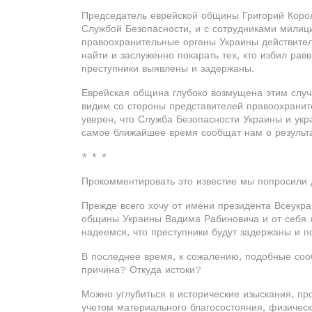
Председатель еврейской общины Григорий Корол
Службой Безопасности, и с сотрудниками милици
правоохранительные органы Украины действител
найти и заслуженно покарать тех, кто избил ра
преступники выявлены и задержаны.
Еврейская община глубоко возмущена этим слу
видим со стороны представителей правоохраните
уверен, что Служба Безопасности Украины и укр
самое ближайшее время сообщат нам о результа
* * *
Прокомментировать это известие мы попросили 
Прежде всего хочу от имени президента Всеукр
общины Украины Вадима Рабиновича и от себя л
надеемся, что преступники будут задержаны и п
В последнее время, к сожалению, подобные сооб
причина? Откуда истоки?
Можно углубиться в исторические изыскания, п
учетом материального благосостояния, физическ