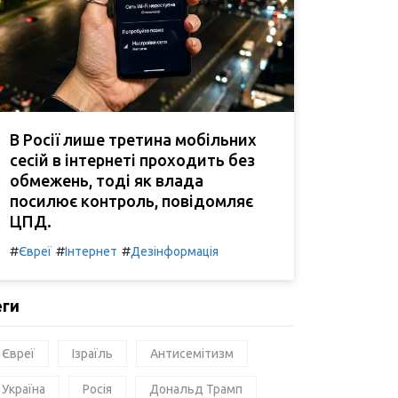
В Росії лише третина мобільних
сесій в інтернеті проходить без
обмежень, тоді як влада
посилює контроль, повідомляє
ЦПД.
#
#
#
Євреї
Інтернет
Дезінформація
еги
Євреї
Ізраїль
Антисемітизм
Україна
Росія
Дональд Трамп