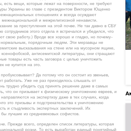
, есть вещи, которые лежат на поверхности, не требуют
туры Украины во главе с президентом Виктором Ющенко
межнациональных отношениях и всегда осуждают
я межнациональной и межрелигиозной ненависти.
зание за преступления на этой почве. Не так давно в СБУ
ю сотрудников этого отдела я встречался и убедился, что
т свою работу.) Вроде все хорошо и гладко, но почему-
ем нормальным, порядочным людям. Эти мерзавцы не
семитские высказывания на стене или на мусорном ящике,
е ксенофобской, антисемитской литературы, они стращают
ные товары есть часть заговора с целью уничтожить
к не купится на это.
пробуксовывает? Да потому что он состоит из звеньев,
ет работать. Уже не раз приходилось слышать от
ень трудно убедить суд принять решение даже в самых
ь, что он призывает к физическому уничтожению евреев, и
А
направляются на экспертизу даже в тех случаях, когда
 что это призывы и подстрекательства к уничтожению
сть и стыдливость экспертных заключений. Их
 бы лучшие из средневековых софистов.
аче. Прежде всего, определен список литературы, которая
циональной розни. То есть выработан единый понятийный