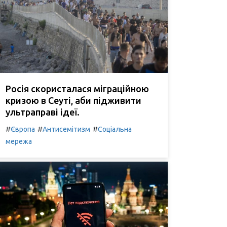
Росія скористалася міграційною
кризою в Сеуті, аби підживити
ультраправі ідеї.
#
#
#
Європа
Антисемітизм
Соціальна
мережа