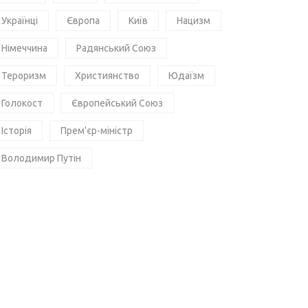
Українці
Європа
Київ
Нацизм
Німеччина
Радянський Союз
Тероризм
Християнство
Юдаїзм
Голокост
Європейський Союз
Історія
Прем'єр-міністр
Володимир Путін