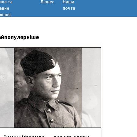
ика та
Бізнес
Наша
авне
почта
ління
айпопулярніше