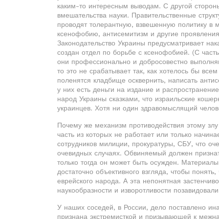
каким-то интересным выводам. С другой стороны
вмешательства науки. Правительственные струк
проводят толерантную, взвешенную политику в 
ксенофобию, антисемитизм и другие проявлени
Законодательство Украины предусматривает нака
создан отдел по борьбе с ксенофобией. (С часть
они профессионально и добросовестно выполняю
то это не срабатывает так, как хотелось бы вс
поленятся кладбище осквернить, написать анти
у них есть деньги на издание и распространени
народ Украины сказками, что израильские кошер
украинцев. Хотя ни один здравомыслящий челове
Почему же механизм противодействия этому злу 
часть из которых не работает или только начина
сотрудников милиции, прокуратуры, СБУ, что оч
очевидных случаях. Обвиняемый должен признат
только тогда он может быть осужден. Материалы 
достаточно объективного взгляда, чтобы понять,
еврейского народа. А эта непонятная застенчиво
наукообразности и изворотливости позавидовали
У наших соседей, в России, дело поставлено ин
признана экстремисткой и призывающей к межна