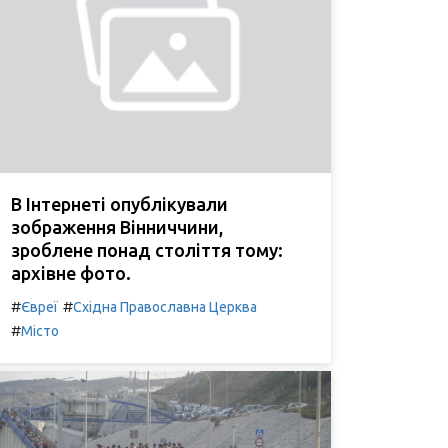
В Інтернеті опублікували
зображення Вінниччини,
зроблене понад століття тому:
архівне фото.
#
#
Євреї
Східна Православна Церква
#
Місто