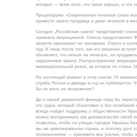
аппарат — всем ясно, что такое хорошо, и что т
Процитируем: «Современное печатное слово мож
привести своего продавца и даже читателя в ме
Сегодня „Российская газета“ представляет спис
признана запрещенной. Список предоставляет 
запрете принимают не чиновники. Строго в соотв
суд. И лишь после того, как его решение вступи
объявляет, что нельзя ни печатать, ни продавать
нарушением закона. Распространение запрещен
межнациональной розни, за которое по статье 
На настоящий момент в этом списке 79 наимено
служба России и дважды в год он публикуется. 
бы не взять на вооружение?
Да и нашей украинской фемиде пора бы перестат
что судья, который объективно и без колебани
всегда найдет поддержку у общественности Укр
можно воспринимать как доказательство своей п
позволить, чтобы на улицах городов Украины бе
мы же цивилизованная страна, и поэтому долг 
полномочиями — приложить все усилия, чтобы э