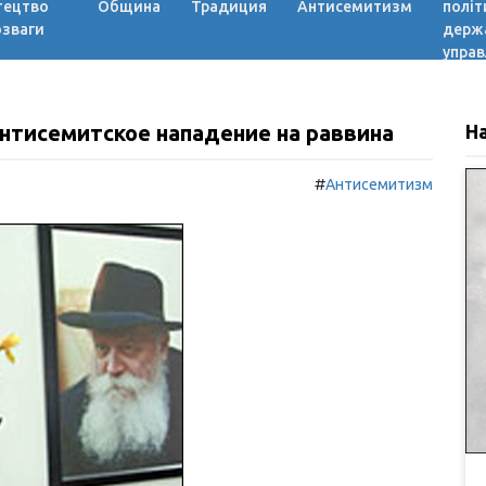
тецтво
Община
Традиция
Антисемитизм
політ
озваги
держ
управ
нтисемитское нападение на раввина
Н
#
Антисемитизм