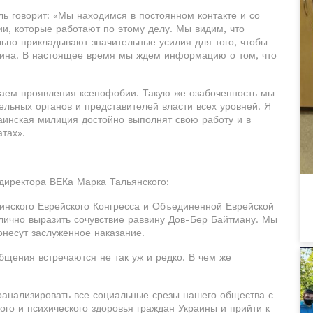
ь говорит: «Мы находимся в постоянном контакте и со
и, которые работают по этому делу. Мы видим, что
ьно прикладывают значительные усилия для того, чтобы
ввина. В настоящее время мы ждем информацию о том, что
чаем проявления ксенофобии. Такую же озабоченность мы
льных органов и представителей власти всех уровней. Я
аинская милиция достойно выполнят свою работу и в
тах».
директора ВЕКа Марка Тальянского:
аинского Еврейского Конгресса и Объединенной Еврейской
ично выразить сочувствие раввину Дов-Бер Байтману. Мы
онесут заслуженное наказание.
щения встречаются не так уж и редко. В чем же
роанализировать все социальные срезы нашего общества с
ого и психического здоровья граждан Украины и прийти к