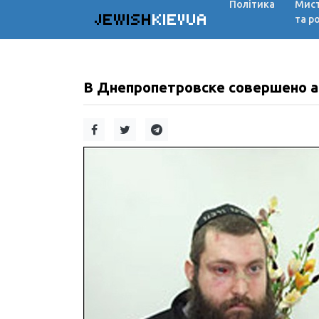
Політика
Мис
JEWISH
KIEVUA
та р
В Днепропетровске совершено а