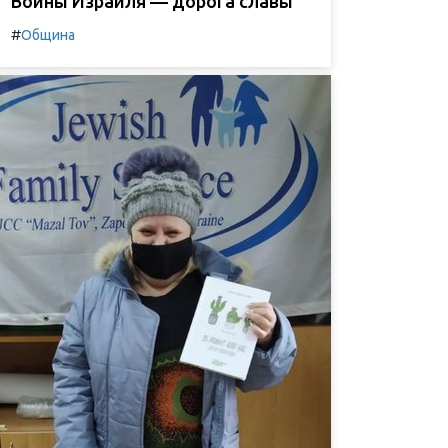
Воины Израиля — дорога славы
#
Община