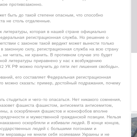
акое противозаконно.
ет быть до такой степени опасным, что способно
ста не столь отдаленные.
ок литературы, которая в нашей стране официально
Федеральная регистрационная служба. Но решение о
етствии с законом такой вердикт может вынести только
т в законную силу, регистрационная служба на всю страну
, ни читать, ни хранить. В противном случае это будет
ной литературы приравнено у нас к возбуждению
282 УК РФ можно получить до пяти лет лишения свободы».
ваний, его составляет Федеральная регистрационная
Что можно сказать: пример, достойный подражания, почему
ь стыдиться и чего-то опасаться. Нет никакого сомнения,
й назовет фашиста фашистом, антисемита антисемитом,
аины, а оскорбления фашистов и ксенофобов вполне
орядочности и мужественной гражданской позиции. Нельзя
знаказанно оскорбляли и избивали людей. В конце концов,
государственных людей с большими погонами и
ти мерзавцы не мнили себя хозяевами Украины и не