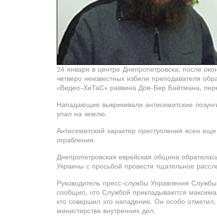
24 января в центре Днепропетровска, после око
четверо неизвестных избили преподавателя обр
«Видео-ХиТаС» раввина Дов-Бер Байтмана, пер
Нападающие выкрикивали антисемитские лозунги 
упал на землю.
Антисемитский характер преступления ясен еще 
ограбления.
Днепропетровская еврейская община обратилась
Украины с просьбой провести тщательное рассле
Руководитель пресс-службы Управления Службы 
сообщил, что Службой прикладываются максимал
кто совершил это нападение. Он особо отметил,
министерства внутренних дел.