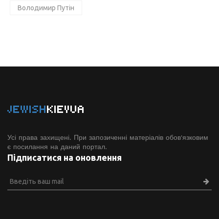
Володимир Путін
JEWISH
KIEVUA
Усі права захищені. При запозиченні матеріалів обов'язковим
є посилання на даний портал.
Підписатися на оновлення