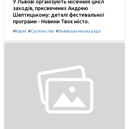
У Львові організують місячний цикл
заходів, присвячених Андрею
Шептицькому: деталі фестивальної
програми - Новини Твоє місто.
#
#
#
Євреї
Суспільство
Львівська міська рада