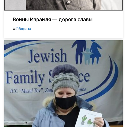
Воины Израиля — дорога славы
#
Община