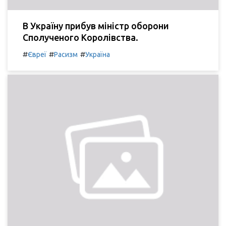
В Україну прибув міністр оборони
Сполученого Королівства.
#
#
#
Євреї
Расизм
Україна