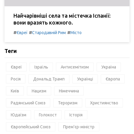
Найчарівніші села та містечка Іспанії:
вони вразять кожного.
#
#
#
Євреї
Стародавній Рим
Місто
Теги
Євреї
Ізраїль
Антисемітизм
Україна
Росія
Дональд Трамп
Українці
Європа
Київ
Нацизм
Німеччина
Радянський Союз
Тероризм
Християнство
Юдаїзм
Голокост
Історія
Європейський Союз
Прем'єр-міністр