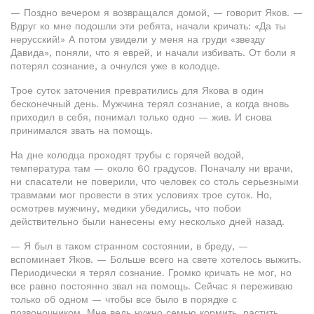
— Поздно вечером я возвращался домой, — говорит Яков. —
Вдруг ко мне подошли эти ребята, начали кричать: «Да ты
нерусский!» А потом увидели у меня на груди «звезду
Давида», поняли, что я еврей, и начали избивать. От боли я
потерял сознание, а очнулся уже в колодце.
Трое суток заточения превратились для Якова в один
бесконечный день. Мужчина терял сознание, а когда вновь
приходил в себя, понимал только одно — жив. И снова
принимался звать на помощь.
На дне колодца проходят трубы с горячей водой,
температура там — около 60 градусов. Поначалу ни врачи,
ни спасатели не поверили, что человек со столь серьезными
травмами мог провести в этих условиях трое суток. Но,
осмотрев мужчину, медики убедились, что побои
действительно были нанесены ему несколько дней назад.
— Я был в таком странном состоянии, в бреду, —
вспоминает Яков. — Больше всего на свете хотелось выжить.
Периодически я терял сознание. Громко кричать не мог, но
все равно постоянно звал на помощь. Сейчас я переживаю
только об одном — чтобы все было в порядке с
позвоночником. Мне ведь нужно семью кормить, растить