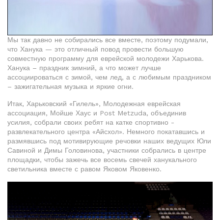
Мы так давно не собирались все вместе, поэтому подумали,
что Ханука — это отличный повод провести большую
совместную программу для еврейской молодежи Харькова.
Ханука – праздник зимний, а что может лучше
ассоциироваться с зимой, чем лед, а с любимым праздником
– зажигательная музыка и яркие огни.
Итак, Харьковский «Гилель», Молодежная еврейская
ассоциация, Мойше Хаус и Post Metzuda, объединив
усилия, собрали своих ребят на катке спортивно -
развлекательного центра «Айсхол». Немного покатавшись и
размявшись под мотивирующие речовки наших ведущих Юли
Савиной и Димы Головинова, участники собрались в центре
площадки, чтобы зажечь все восемь свечей ханукального
светильника вместе с равом Яковом Яковенко.