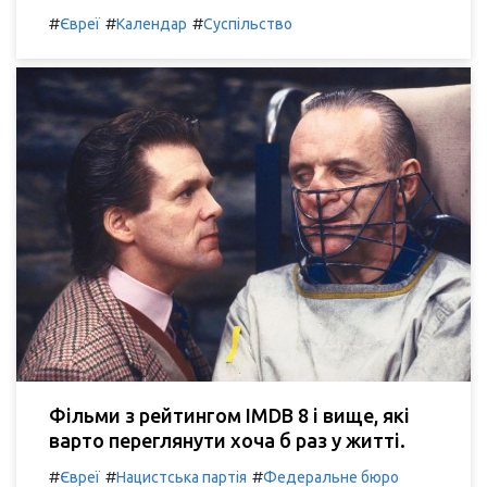
#
#
#
Євреї
Календар
Суспільство
Фільми з рейтингом IMDB 8 і вище, які
варто переглянути хоча б раз у житті.
#
#
#
Євреї
Нацистська партія
Федеральне бюро