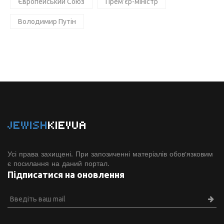
Європейський Союз
Прем'єр-міністр
Володимир Путін
JEWISH
KIEVUA
Усі права захищені. При запозиченні матеріалів обов'язковим
є посилання на даний портал.
Підписатися на оновлення