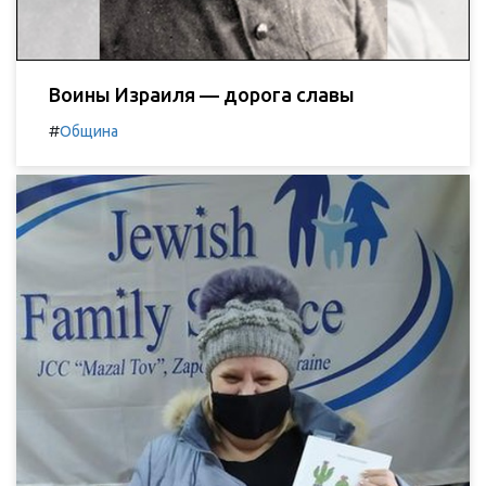
Воины Израиля — дорога славы
#
Община