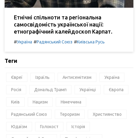
Етнічні спільноти та регіональна
самосвідомість української нації:
етнографічний калейдоскоп Карпат.
#
#
#
Україна
Радянський Союз
Київська Русь
Теги
Євреї
Ізраїль
Антисемітизм
Україна
Росія
Дональд Трамп
Українці
Європа
Київ
Нацизм
Німеччина
Радянський Союз
Тероризм
Християнство
Юдаїзм
Голокост
Історія