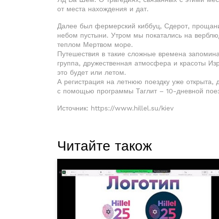
от места нахождения и дат.
Далее был фермерский киббуц, Сдерот, прощан
небом пустыни. Утром мы покатались на верблюд
теплом Мертвом море.
Путешествия в такие сложные времена запомина
группа, дружественная атмосфера и красоты Изр
это будет или летом.
А регистрация на летнюю поездку уже открыта, 
с помощью программы Таглит – 10-дневной поез
Источник: https://www.hillel.su/kiev
Читайте також