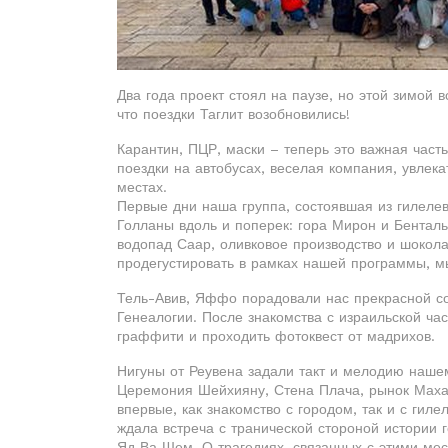
Два года проект стоял на паузе, но этой зимой
что поездки Таглит возобновились!
Карантин, ПЦР, маски – теперь это важная част
поездки на автобусах, веселая компания, увлек
местах.
Первые дни наша группа, состоявшая из гилелев
Голланы вдоль и поперек: гора Мирон и Бентал
водопад Саар, оливковое производство и шокола
продегустировать в рамках нашей программы, мы
Тель-Авив, Яффо порадовали нас прекрасной со
Генеалогии. После знакомства с израильской ча
граффити и проходить фотоквест от мадрихов.
Нигуны от Реувена задали такт и мелодию наше
Церемония Шейхияну, Стена Плача, рынок Махан
впервые, как знакомство с городом, так и с гил
ждала встреча с транической стороной истории 
Яд Ва Шем. О трагедиях, связанных с этими мес