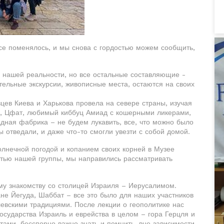
 все поменялось, и мы снова с гордостью можем сообщить,
ь нашей реальности, но все остальные составляющие -
ательные экскурсии, живописные места, остаются на своих
цев Киева и Харькова провела на севере страны, изучая
ь, Цфат, любимый киббуц Амиад с кошерными ликерами,
дная фабрика – не будем лукавить, все, что можно было
 отведали, и даже что-то смогли увезти с собой домой.
лнечной погодой и копанием своих корней в Музее
стью нашей группы, мы направились рассматривать
му знакомству со столицей Израиля – Иерусалимом.
е Йегуда, Шаббат – все это было для наших участников
елевскими традициями. После лекции о геополитике нас
государства Израиль и еврейства в целом – гора Герцля и
тами, бесспорно важно знать и помнить, вне зависимости