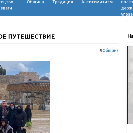
тецтво
Община
Традиция
Антисемитизм
політ
озваги
держ
управ
ОЕ ПУТЕШЕСТВИЕ
Н
#
Община