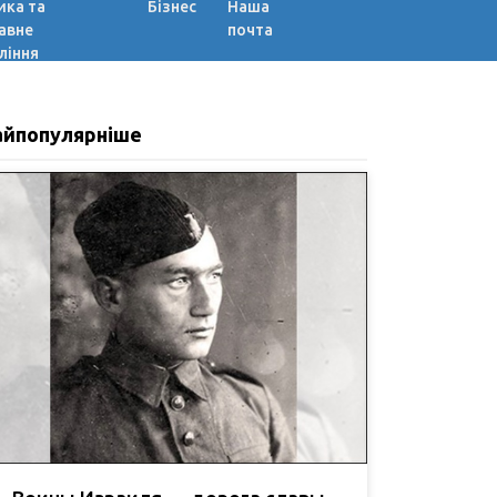
ика та
Бізнес
Наша
авне
почта
ління
айпопулярніше