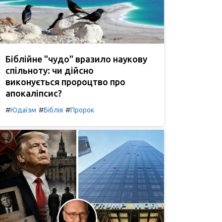
Біблійне "чудо" вразило наукову
спільноту: чи дійсно
виконується пророцтво про
апокаліпсис?
#
#
#
Юдаїзм
Біблія
Пророк