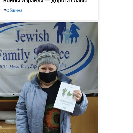
Воины Израиля — дорога славы
#
Община