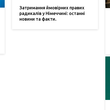
Затримання ймовірних правих
радикалів у Німеччині: останні
новини та факти.