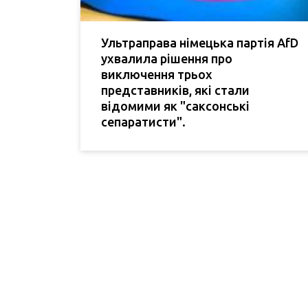
Ультраправа німецька партія AfD
ухвалила рішення про
виключення трьох
представників, які стали
відомими як "саксонські
сепаратисти".