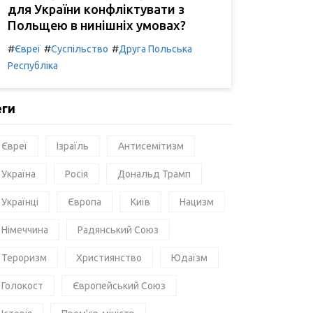
для України конфліктувати з
Польщею в нинішніх умовах?
#
#
#
Євреї
Суспільство
Друга Польська
Республіка
еги
Євреї
Ізраїль
Антисемітизм
Україна
Росія
Дональд Трамп
Українці
Європа
Київ
Нацизм
Німеччина
Радянський Союз
Тероризм
Християнство
Юдаїзм
Голокост
Європейський Союз