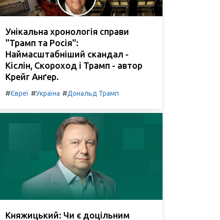
Унікальна хронологія справи
"Трамп та Росія":
Наймасштабніший скандал -
Кіслін, Скороход і Трамп - автор
Крейг Анґер.
#
#
#
Євреї
Україна
Дональд Трамп
Княжицький: Чи є доцільним