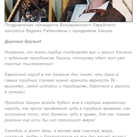
Поздравление президента Всеукраинского Еврейского
конгресса Вадима Рабиновича с праздником Ханука.
Дорогие друзья!
Искренне, от всего сердца поздравляю вас и ваших близких
с чудесным праздником Ханука, которому идет вот уже
третье тысячелетие!
Еврейский народ в те далекие дни понял, что даже в
самых трудных случаях нужно хранить верность Вс-
вышнему, своей истории и традициям, бороться и верить
в лучшее!
Праздник Хануки всегда будет жив в сердцах еврейского
народа, как яркое проявление чуда в трудные времена, как
осознание того, что далекое чудо в храме, для нас также
реально как если бы оно произошло вчера!
Сегодня, в этот день, я желаю вам счастья, мира,
согласия, любви и благополучия на все дни вашей жизни!