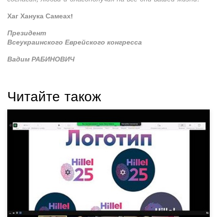
Хаг Ханука Самеах!
Президент
Всеукраинского Еврейского конгресса
Вадим РАБИНОВИЧ
Читайте також