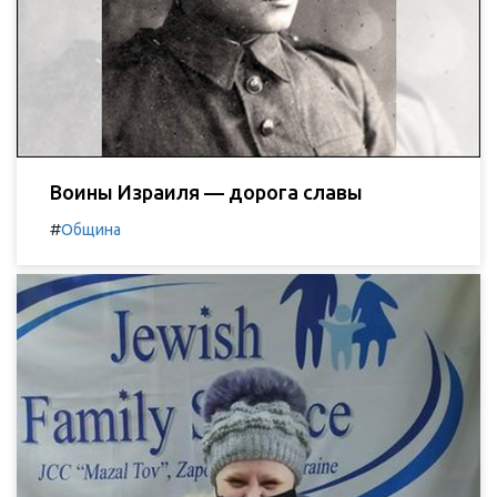
Воины Израиля — дорога славы
#
Община