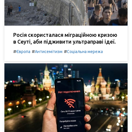
Росія скористалася міграційною кризою
в Сеуті, аби підживити ультраправі ідеї.
#
#
#
Європа
Антисемітизм
Соціальна мережа