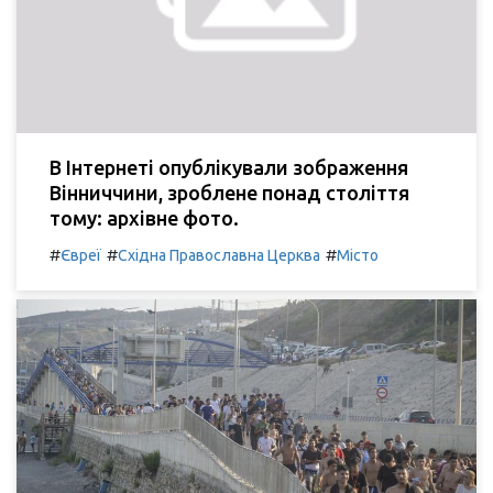
В Інтернеті опублікували зображення
Вінниччини, зроблене понад століття
тому: архівне фото.
#
#
#
Євреї
Східна Православна Церква
Місто