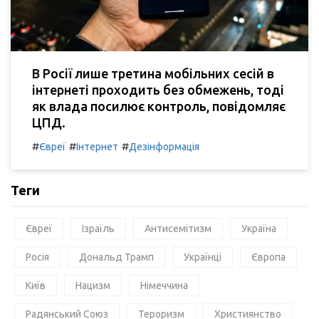
В Росії лише третина мобільних сесій в
інтернеті проходить без обмежень, тоді
як влада посилює контроль, повідомляє
ЦПД.
#
#
#
Євреї
Інтернет
Дезінформація
Теги
Євреї
Ізраїль
Антисемітизм
Україна
Росія
Дональд Трамп
Українці
Європа
Київ
Нацизм
Німеччина
Радянський Союз
Тероризм
Християнство