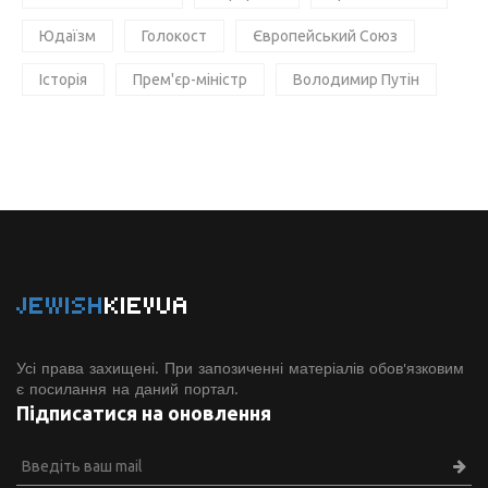
Юдаїзм
Голокост
Європейський Союз
Історія
Прем'єр-міністр
Володимир Путін
JEWISH
KIEVUA
Усі права захищені. При запозиченні матеріалів обов'язковим
є посилання на даний портал.
Підписатися на оновлення