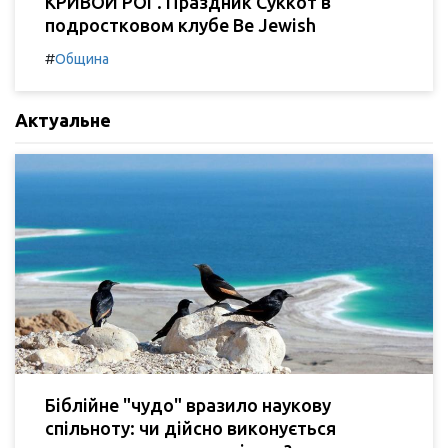
КРИВОЙ РОГ. Праздник Суккот в
подростковом клубе Be Jewish
#
Община
Актуальне
Біблійне "чудо" вразило наукову
спільноту: чи дійсно виконується