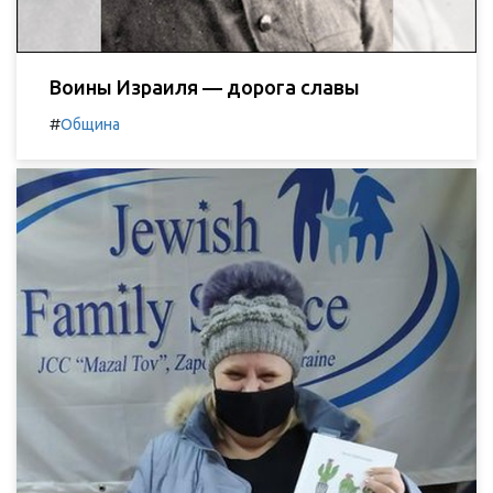
Воины Израиля — дорога славы
#
Община