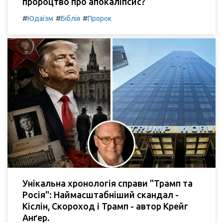
пророцтво про апокаліпсис?
#
#
#
Юдаїзм
Біблія
Пророк
Унікальна хронологія справи "Трамп та
Росія": Наймасштабніший скандал -
Кіслін, Скороход і Трамп - автор Крейг
Анґер.