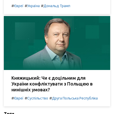
#
#
#
Євреї
Україна
Дональд Трамп
Княжицький: Чи є доцільним для
України конфліктувати з Польщею в
нинішніх умовах?
#
#
#
Євреї
Суспільство
Друга Польська Республіка
Теги