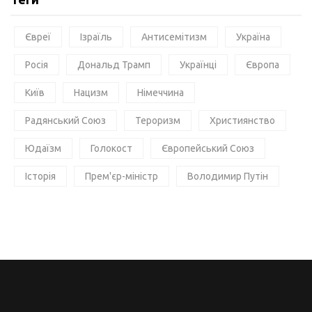
Євреї
Ізраїль
Антисемітизм
Україна
Росія
Дональд Трамп
Українці
Європа
Київ
Нацизм
Німеччина
Радянський Союз
Тероризм
Християнство
Юдаїзм
Голокост
Європейський Союз
Історія
Прем'єр-міністр
Володимир Путін