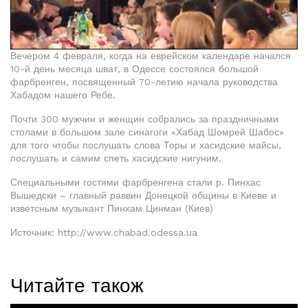
Вечером 4 февраля, когда на еврейском календаре начался
10-й день месяца шват, в Одессе состоялся большой
фарбренген, посвященный 70-летию начала руководства
Хабадом нашего Ребе.
Почти 300 мужчин и женщин собрались за праздничными
столами в большом зале синагоги «Хабад Шомрей Шабос»
для того чтобы послушать слова Торы и хасидские майсы,
послушать и самим спеть хасидские нигуним.
Специальными гостями фарбренгена стали р. Пинхас
Вышедски – главный раввин Донецкой общины в Киеве и
изветсным музыкант Пинхам Цинман (Киев)
Источник: http://www.chabad.odessa.ua
Читайте також