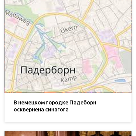
В немецком городке Падеборн
осквернена синагога