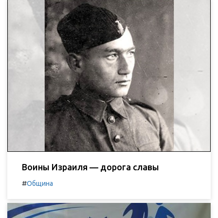
Воины Израиля — дорога славы
#
Община