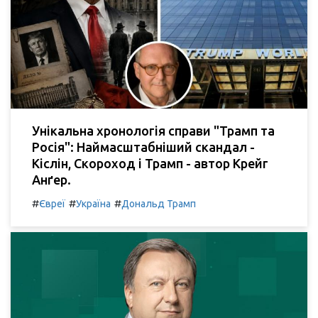
Унікальна хронологія справи "Трамп та
Росія": Наймасштабніший скандал -
Кіслін, Скороход і Трамп - автор Крейг
Анґер.
#
#
#
Євреї
Україна
Дональд Трамп