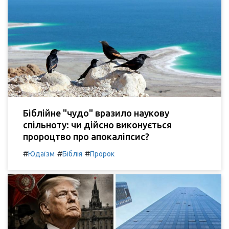
Біблійне "чудо" вразило наукову
спільноту: чи дійсно виконується
пророцтво про апокаліпсис?
#
#
#
Юдаїзм
Біблія
Пророк