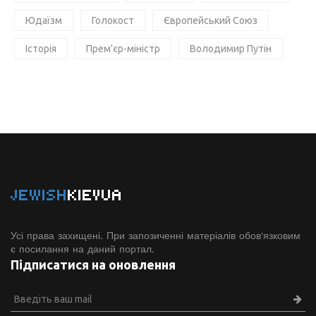
Юдаїзм
Голокост
Європейський Союз
Історія
Прем'єр-міністр
Володимир Путін
JEWISH
KIEVUA
Усі права захищені. При запозиченні матеріалів обов'язковим
є посилання на даний портал.
Підписатися на оновлення