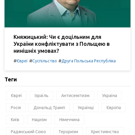
Княжицький: Чи є доцільним для
України конфліктувати з Польщею в
нинішніх умовах?
#
#
#
Євреї
Суспільство
Друга Польська Республіка
Теги
Євреї
Ізраїль
Антисемітизм
Україна
Росія
Дональд Трамп
Українці
Європа
Київ
Нацизм
Німеччина
Радянський Союз
Тероризм
Християнство