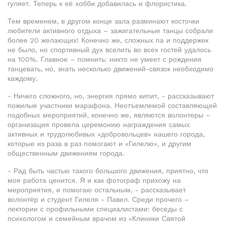
гуляет. Теперь к её хобби добавилась и флористика.
Тем временем, в другом конце зала разминают косточки
любители активного отдыха – зажигательные танцы собрали
более 20 желающих! Конечно же, сложных па и поддержек
не было, но спортивный дух вселить во всех гостей удалось
на 100%. Главное – помнить: никто не умеет с рождения
танцевать, но, знать несколько движений-связок необходимо
каждому.
- Ничего сложного, но, энергия прямо кипит, - рассказывают
пожилые участники марафона. Неотъемлемой составляющей
подобных мероприятий, конечно же, являются волонтеры –
организация провела церемонию награждения самых
активных и трудолюбивых «добровольцев» нашего города,
которые из раза в раз помогают и «Гилелю», и другим
общественным движениям города.
- Рад быть частью такого большого движения, приятно, что
моя работа ценится. Я и как фотограф прихожу на
мероприятия, и помогаю остальным, - рассказывает
волонтёр и студент Гилеля - Павел. Среди прочего –
лектории с профильными специалистами: беседы с
психологом и семейным врачом из «Клиники Святой