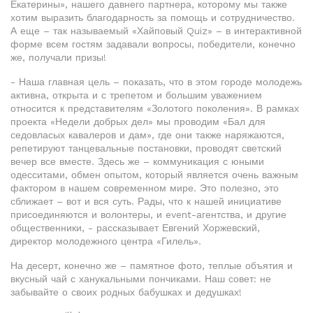
Екатерины», нашего давнего партнера, которому мы также
хотим выразить благодарность за помощь и сотрудничество.
А еще – так называемый «Хайповый Quiz» – в интерактивной
форме всем гостям задавали вопросы, победители, конечно
же, получали призы!
- Наша главная цель – показать, что в этом городе молодежь
активна, открыта и с трепетом и большим уважением
относится к представителям «Золотого поколения». В рамках
проекта «Недели добрых дел» мы проводим «Бал для
седовласых кавалеров и дам», где они также наряжаются,
репетируют танцевальные постановки, проводят светский
вечер все вместе. Здесь же – коммуникация с юными
одесситами, обмен опытом, который является очень важным
фактором в нашем современном мире. Это полезно, это
сближает – вот и вся суть. Рады, что к нашей инициативе
присоединяются и волонтеры, и event-агентства, и другие
общественники, - рассказывает Евгений Хоржевский,
директор молодежного центра «Гилель».
На десерт, конечно же – памятное фото, теплые объятия и
вкусный чай с ханукальными пончиками. Наш совет: не
забывайте о своих родных бабушках и дедушках!