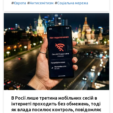
#
#
#
Європа
Антисемітизм
Соціальна мережа
В Росії лише третина мобільних сесій в
інтернеті проходить без обмежень, тоді
як влада посилює контроль, повідомляє