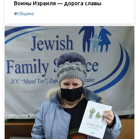
Воины Израиля — дорога славы
#
Община