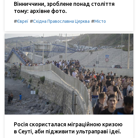
Вінниччини, зроблене понад століття
тому: архівне фото.
#
#
#
Євреї
Східна Православна Церква
Місто
Росія скористалася міграційною кризою
в Сеуті, аби підживити ультраправі ідеї.