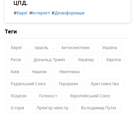
ЦПД.
#
#
#
Євреї
Інтернет
Дезінформація
Теги
Євреї
Ізраїль
Антисемітизм
Україна
Росія
Дональд Трамп
Українці
Європа
Київ
Нацизм
Німеччина
Радянський Союз
Тероризм
Християнство
Юдаїзм
Голокост
Європейський Союз
Історія
Прем'єр-міністр
Володимир Путін