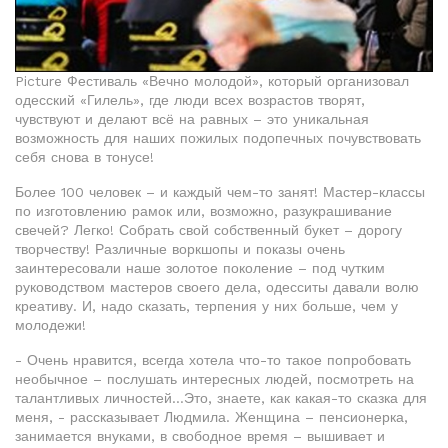
Picture Фестиваль «Вечно молодой», который организовал
одесский «Гилель», где люди всех возрастов творят,
чувствуют и делают всё на равных – это уникальная
возможность для наших пожилых подопечных почувствовать
себя снова в тонусе!
Более 100 человек – и каждый чем-то занят! Мастер-классы
по изготовлению рамок или, возможно, разукрашивание
свечей? Легко! Собрать свой собственный букет – дорогу
творчеству! Различные воркшопы и показы очень
заинтересовали наше золотое поколение – под чутким
руководством мастеров своего дела, одесситы давали волю
креативу. И, надо сказать, терпения у них больше, чем у
молодежи!
- Очень нравится, всегда хотела что-то такое попробовать
необычное – послушать интересных людей, посмотреть на
талантливых личностей…Это, знаете, как какая-то сказка для
меня, - рассказывает Людмила. Женщина – пенсионерка,
занимается внуками, в свободное время – вышивает и