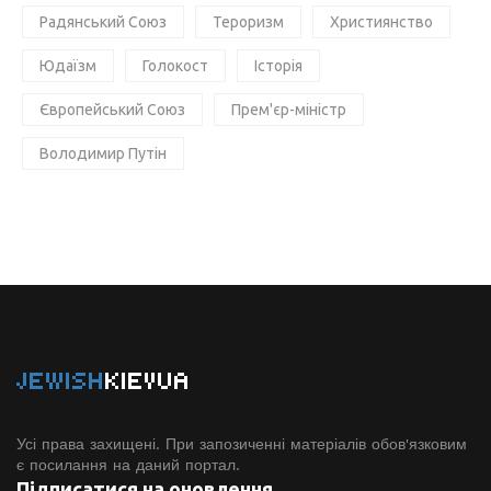
Радянський Союз
Тероризм
Християнство
Юдаїзм
Голокост
Історія
Європейський Союз
Прем'єр-міністр
Володимир Путін
JEWISH
KIEVUA
Усі права захищені. При запозиченні матеріалів обов'язковим
є посилання на даний портал.
Підписатися на оновлення