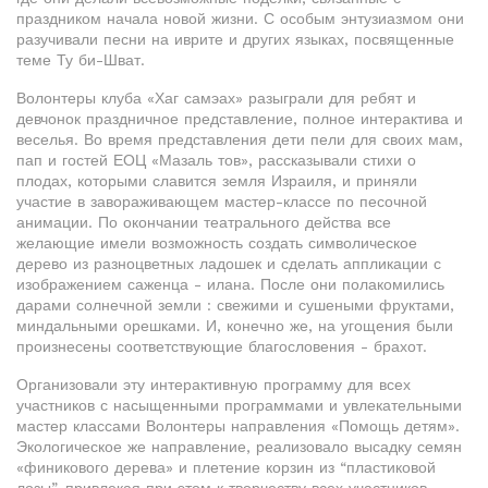
праздником начала новой жизни. С особым энтузиазмом они
разучивали песни на иврите и других языках, посвященные
теме Ту би-Шват.
Волонтеры клуба «Хаг самэах» разыграли для ребят и
девчонок праздничное представление, полное интерактива и
веселья. Во время представления дети пели для своих мам,
пап и гостей ЕОЦ «Мазаль тов», рассказывали стихи о
плодах, которыми славится земля Израиля, и приняли
участие в завораживающем мастер-классе по песочной
анимации. По окончании театрального действа все
желающие имели возможность создать символическое
дерево из разноцветных ладошек и сделать аппликации с
изображением саженца - илана. После они полакомились
дарами солнечной земли : свежими и сушеными фруктами,
миндальными орешками. И, конечно же, на угощения были
произнесены соответствующие благословения - брахот.
Организовали эту интерактивную программу для всех
участников с насыщенными программами и увлекательными
мастер классами Волонтеры направления «Помощь детям».
Экологическое же направление, реализовало высадку семян
«финикового дерева» и плетение корзин из “пластиковой