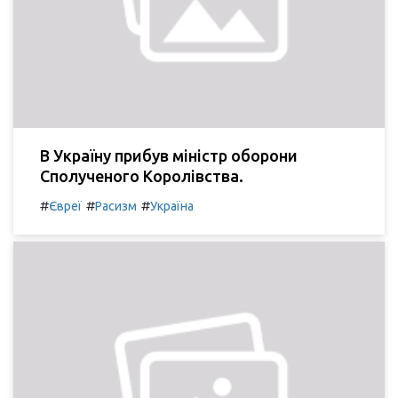
В Україну прибув міністр оборони
Сполученого Королівства.
#
#
#
Євреї
Расизм
Україна