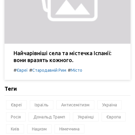
Найчарівніші села та містечка Іспанії:
вони вразять кожного.
#
#
#
Євреї
Стародавній Рим
Місто
Теги
Євреї
Ізраїль
Антисемітизм
Україна
Росія
Дональд Трамп
Українці
Європа
Київ
Нацизм
Німеччина