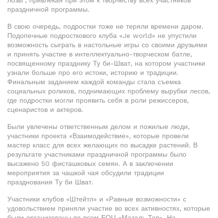
лозы”, привлекая при этом к творчеству всех участников
праздничной программы.
В свою очередь, подростки тоже не теряли времени даром.
Подопечные подросткового клуба «Je world» не упустили
возможность сыграть в настольные игры со своими друзьями
и принять участие в интеллектуально-творческом батле,
посвященному празднику Ту би-Шват, на котором участники
узнали больше про его истоки, историю и традиции.
Финальным заданием каждой команды стала съемка
социальных роликов, поднимающих проблему вырубки лесов,
где подростки могли проявить себя в роли режиссеров,
сценаристов и актеров.
Были увлечены ответственным делом и пожилые люди,
участники проекта «Взаимодействие», которые провели
мастер класс для всех желающих по высадке растений. В
результате участниками праздничной программы было
высажено 50 фисташковых семян. А в заключении
мероприятия за чашкой чая обсудили традиции
празднования Ту би Шват.
Участники клубов «Штейтл» и «Равные возможности» с
удовольствием приняли участие во всех активностях, которые
были организованы во всем ЕОЦ «Мазаль Тов». На