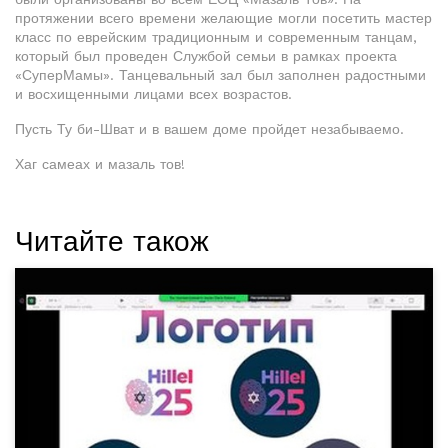
протяжении всего времени желающие могли посетить мастер
класс по еврейским традиционным и современным танцам,
который был проведен Службой семьи в рамках проекта
«СуперМамы». Танцевальный зал был заполнен радостными
и восхищенными лицами всех возрастов.
Пусть Ту би-Шват и в вашем доме пройдет незабываемо.
Хаг самеах и мазаль тов!
Читайте також