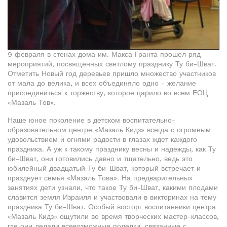
9 февраля в стенах дома им. Макса Гранта прошел ряд
мероприятий, посвященных светлому празднику Ту би-Шват.
Отметить Новый год деревьев пришло множество участников
от мала до велика, и всех объединяло одно - желание
присоединиться к торжеству, которое царило во всем ЕОЦ
«Мазаль Тов».
Наше юное поколение в детском воспитательно-
образовательном центре «Мазаль Кидз» всегда с огромным
удовольствием и огнями радости в глазах ждет каждого
праздника. А уж к такому празднику весны и надежды, как Ту
би-Шват, они готовились давно и тщательно, ведь это
юбилейный двадцатый Ту би-Шват, который встречает и
празднует семья «Мазаль Това». На предварительных
занятиях дети узнали, что такое Ту би-Шват, какими плодами
славится земля Израиля и участвовали в викторинах на тему
праздника Ту би-Шват. Особый восторг воспитанники центра
«Мазаль Кидз» ощутили во время творческих мастер-классов,
где они делали всевозможные поделки, связанные с