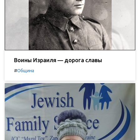
Воины Израиля — дорога славы
#
Община