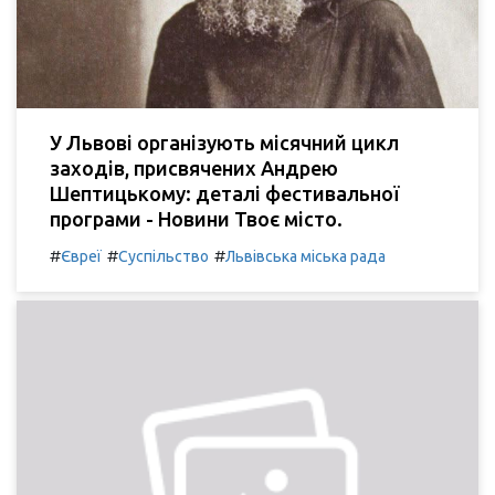
У Львові організують місячний цикл
заходів, присвячених Андрею
Шептицькому: деталі фестивальної
програми - Новини Твоє місто.
#
#
#
Євреї
Суспільство
Львівська міська рада