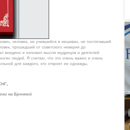
ович, человек, не учившийся в иешивах, не постигавший
ловек, прошедший от советского неверия до
рал воедино и изложил мысли мудрецов и деятелей
ногих людей. Я считаю, что это очень важно и очень
тольной для каждого, кто откроет ее однажды.
СНГ,
оги на Бронной