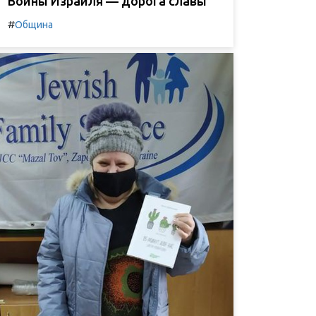
Воины Израиля — дорога славы
#
Община