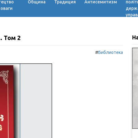
тецтво
Община
Традиция
Антисемитизм
політ
озваги
держ
управ
 Том 2
Н
#
Библиотека