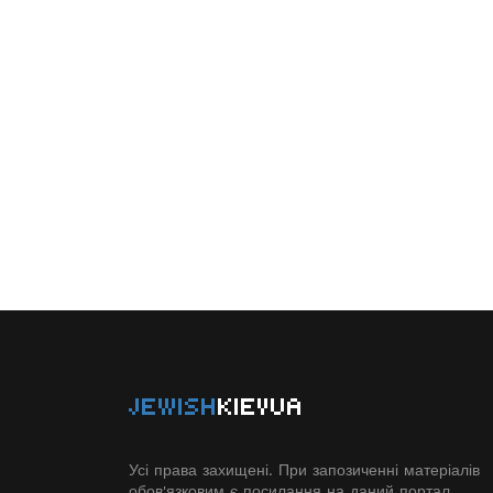
JEWISH
KIEVUA
Усі права захищені. При запозиченні матеріалів
обов'язковим є посилання на даний портал.