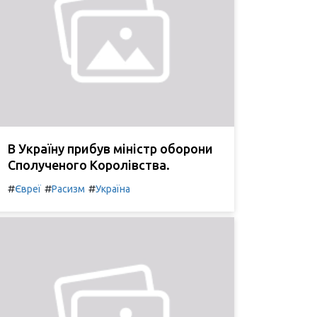
В Україну прибув міністр оборони
Сполученого Королівства.
#
#
#
Євреї
Расизм
Україна