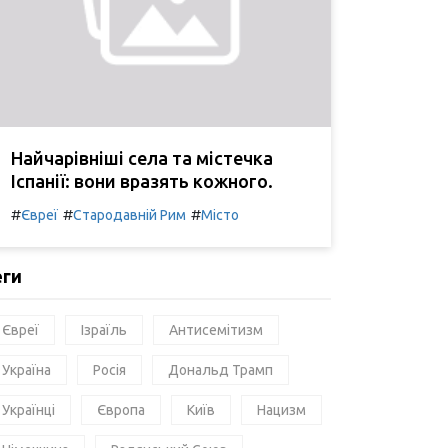
Найчарівніші села та містечка
Іспанії: вони вразять кожного.
#
#
#
Євреї
Стародавній Рим
Місто
еги
Євреї
Ізраїль
Антисемітизм
Україна
Росія
Дональд Трамп
Українці
Європа
Київ
Нацизм