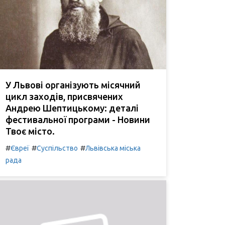
У Львові організують місячний
цикл заходів, присвячених
Андрею Шептицькому: деталі
фестивальної програми - Новини
Твоє місто.
#
#
#
Євреї
Суспільство
Львівська міська
рада