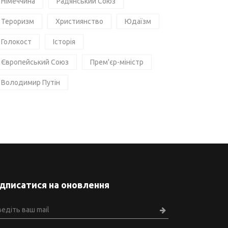
Німеччина
Радянський Союз
Тероризм
Християнство
Юдаїзм
Голокост
Історія
Європейський Союз
Прем'єр-міністр
Володимир Путін
ідписатися на оновлення