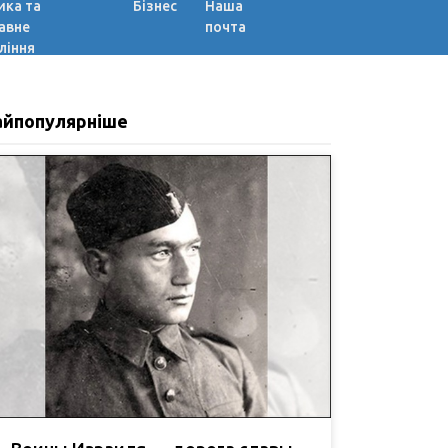
ика та
Бізнес
Наша
авне
почта
ління
айпопулярніше