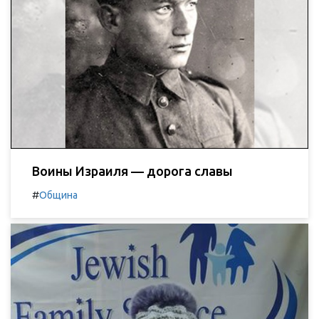
Воины Израиля — дорога славы
#
Община