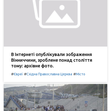
В Інтернеті опублікували зображення
Вінниччини, зроблене понад століття
тому: архівне фото.
#
#
#
Євреї
Східна Православна Церква
Місто