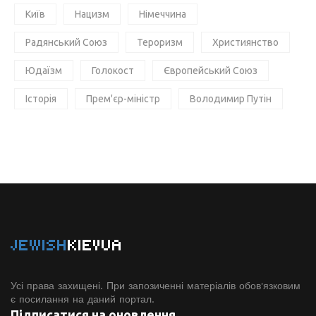
Київ
Нацизм
Німеччина
Радянський Союз
Тероризм
Християнство
Юдаїзм
Голокост
Європейський Союз
Історія
Прем'єр-міністр
Володимир Путін
JEWISH
KIEVUA
Усі права захищені. При запозиченні матеріалів обов'язковим
є посилання на даний портал.
Підписатися на оновлення