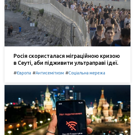
Росія скористалася міграційною кризою
в Сеуті, аби підживити ультраправі ідеї.
#
#
#
Європа
Антисемітизм
Соціальна мережа