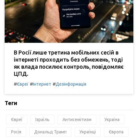
В Росії лише третина мобільних сесій в
інтернеті проходить без обмежень, тоді
як влада посилює контроль, повідомляє
ЦПД.
#
#
#
Євреї
Інтернет
Дезінформація
Теги
Євреї
Ізраїль
Антисемітизм
Україна
Росія
Дональд Трамп
Українці
Європа