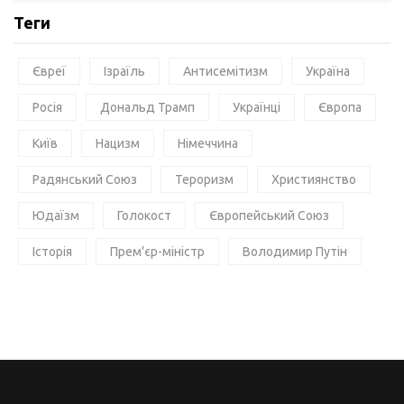
Теги
Євреї
Ізраїль
Антисемітизм
Україна
Росія
Дональд Трамп
Українці
Європа
Київ
Нацизм
Німеччина
Радянський Союз
Тероризм
Християнство
Юдаїзм
Голокост
Європейський Союз
Історія
Прем'єр-міністр
Володимир Путін