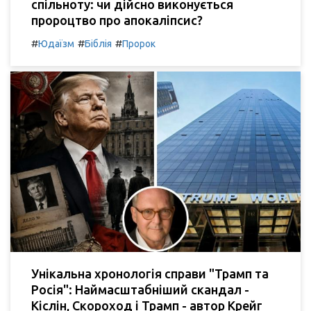
спільноту: чи дійсно виконується
пророцтво про апокаліпсис?
#
#
#
Юдаїзм
Біблія
Пророк
Унікальна хронологія справи "Трамп та
Росія": Наймасштабніший скандал -
Кіслін, Скороход і Трамп - автор Крейг