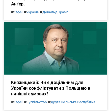
Анґер.
#
#
#
Євреї
Україна
Дональд Трамп
Княжицький: Чи є доцільним для
України конфліктувати з Польщею в
нинішніх умовах?
#
#
#
Євреї
Суспільство
Друга Польська Республіка