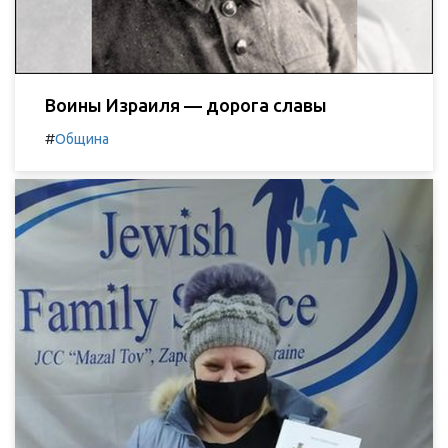
Воины Израиля — дорога славы
#
Община