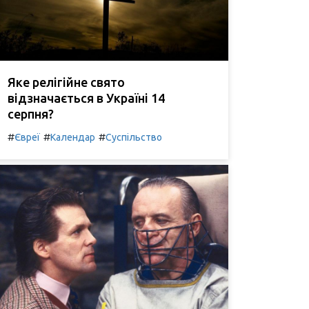
Яке релігійне свято
відзначається в Україні 14
серпня?
#
#
#
Євреї
Календар
Суспільство