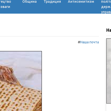
тецтво
Община
Традиция
Антисемитизм
політ
озваги
держ
управ
Н
#
Наша почта