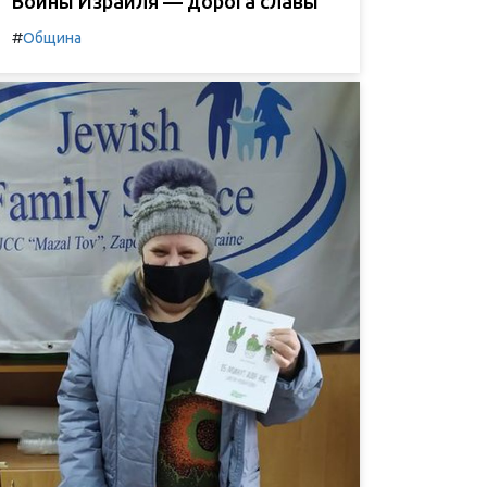
Воины Израиля — дорога славы
#
Община