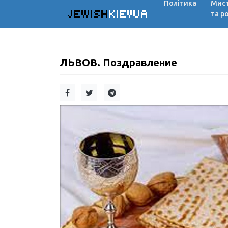
Політика
Мис
JEWISH
KIEVUA
та р
ЛЬВОВ. Поздравление