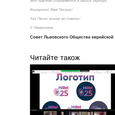
это чувство сохраняется в наших сердцах.
Кошерного Вам Песаха!
Хаг Песах кошер ве-самэах!
С Уважением,
Совет Львовского Общества еврейской
Читайте також