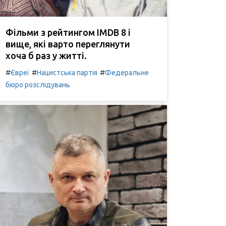
Фільми з рейтингом IMDB 8 і
вище, які варто переглянути
хоча б раз у житті.
#
#
#
Євреї
Нацистська партія
Федеральне
бюро розслідувань