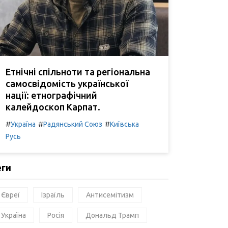
Етнічні спільноти та регіональна
самосвідомість української
нації: етнографічний
калейдоскоп Карпат.
#
#
#
Україна
Радянський Союз
Київська
Русь
еги
Євреї
Ізраїль
Антисемітизм
Україна
Росія
Дональд Трамп