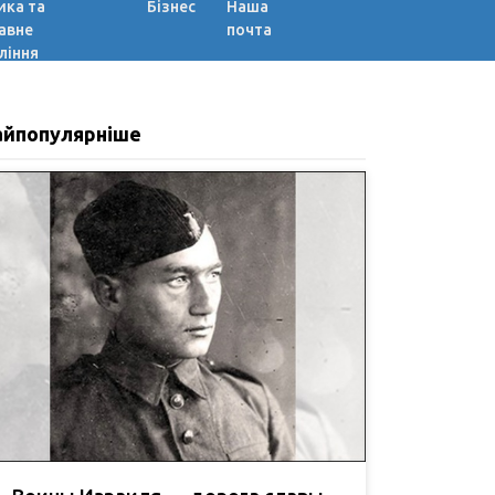
ика та
Бізнес
Наша
авне
почта
ління
айпопулярніше