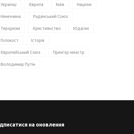
Українці
Європа
Київ
Нацизм
Німеччина
Радянський Союз
Тероризм
Християнство
Юдаїзм
Голокост
Історія
Європейський Союз
Прем'єр-міністр
Володимир Путін
ідписатися на оновлення