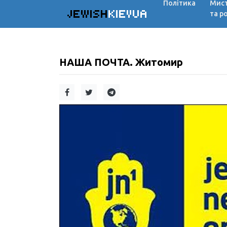
Політика
Мис
JEWISH
KIEVUA
та р
НАША ПОЧТА. Житомир