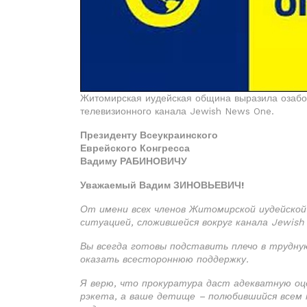
Житомирская иудейская община выразила озабоч
телевизионного канала Jewish News One.
Президенту Всеукраинского
Еврейского Конгресса
Вадиму РАБИНОВИЧУ
Уважаемый Вадим ЗИНОВЬЕВИЧ!
От имени всех членов Житомирской иудейской 
ситуацией, сложившейся вокруг канала Jewish
Вы всегда готовы подставить плечо в трудную
оказать всестороннюю поддержку.
Я верю, что прокуратура даст адекватную о
рэкета, а ваше детище – полюбившийся всем 