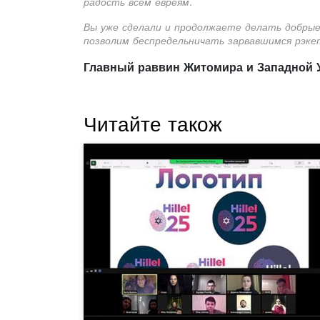
радость всем евреям.
Вы уже сделали и продолжаете делать добрые
позволим беспредельничать зарвавшимся рэке
Главный раввин Житомира и Западной
Читайте також