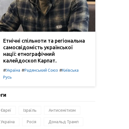
Етнічні спільноти та регіональна
самосвідомість української
нації: етнографічний
калейдоскоп Карпат.
#
#
#
Україна
Радянський Союз
Київська
Русь
еги
Євреї
Ізраїль
Антисемітизм
Україна
Росія
Дональд Трамп