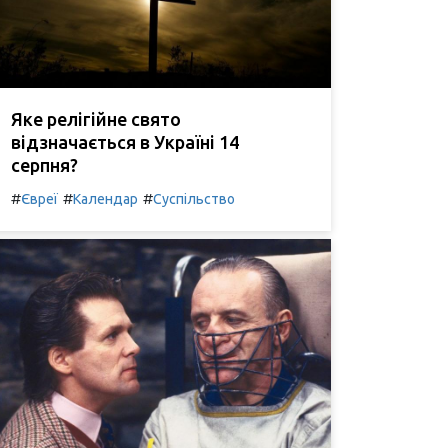
Яке релігійне свято
відзначається в Україні 14
серпня?
#
#
#
Євреї
Календар
Суспільство