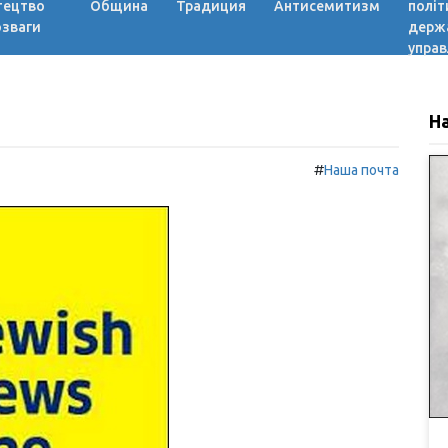
тецтво
Община
Традиция
Антисемитизм
політ
озваги
держ
управ
Н
#
Наша почта