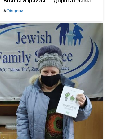
Воины Израиля — дорога славы
#
Община