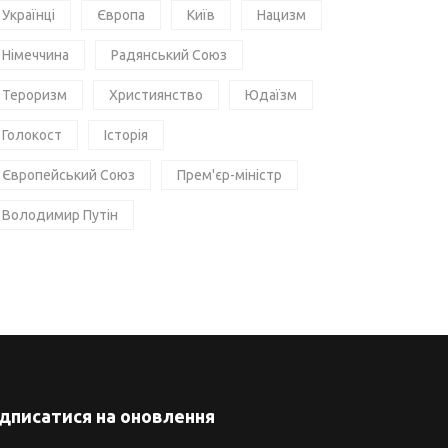
Українці
Європа
Київ
Нацизм
Німеччина
Радянський Союз
Тероризм
Християнство
Юдаїзм
Голокост
Історія
Європейський Союз
Прем'єр-міністр
Володимир Путін
ідписатися на оновлення