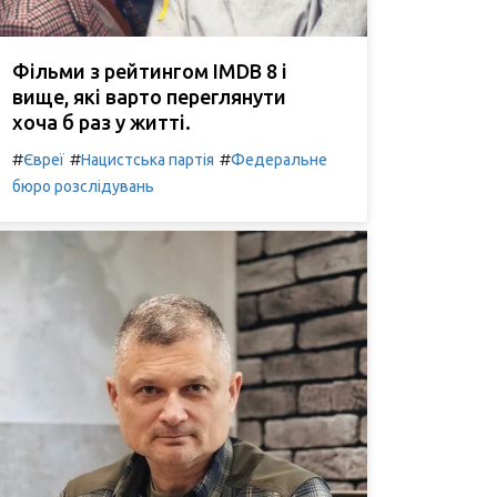
Фільми з рейтингом IMDB 8 і
вище, які варто переглянути
хоча б раз у житті.
#
#
#
Євреї
Нацистська партія
Федеральне
бюро розслідувань