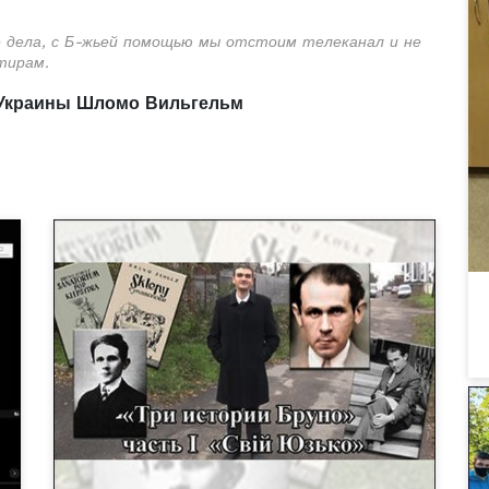
 дела, с Б-жьей помощью мы отстоим телеканал и не
тирам.
 Украины Шломо Вильгельм