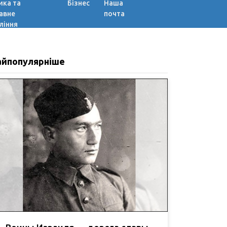
ика та
Бізнес
Наша
авне
почта
ління
айпопулярніше