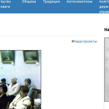
тецтво
Община
Традиция
Антисемитизм
політ
озваги
держ
управ
Н
#
Наши проекты