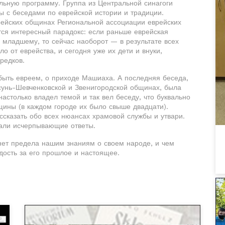
льную программу. Группа из Центральной синагоги
ы с беседами по еврейской истории и традиции.
ейских общинах Региональной ассоциации еврейских
тся интересный парадокс: если раньше еврейская
 младшему, то сейчас наоборот — в результате всех
о от еврейства, и сегодня уже их дети и внуки,
редков.
 быть евреем, о приходе Машиаха. А последняя беседа,
рсунь-Шевченковской и Звенигородской общинах, была
столько владел темой и так вел беседу, что буквально
щины (в каждом городе их было свыше двадцати).
сказать обо всех нюансах храмовой службы и утвари.
чали исчерпывающие ответы.
нет предела нашим знаниям о своем народе, и чем
дость за его прошлое и настоящее.