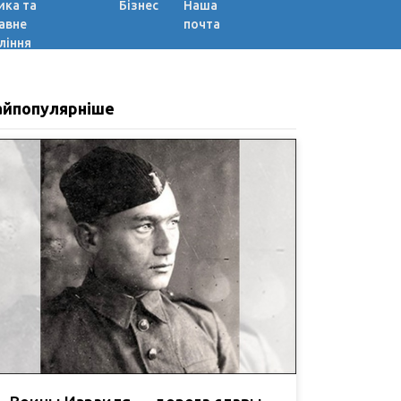
ика та
Бізнес
Наша
авне
почта
ління
айпопулярніше