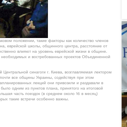
ковом положении, такие факторы как количество членов
ина, еврейской школы, общинного центра, расстояние от
щественно влияют на уровень еврейской жизни в общине.
х необходимых и востребованных проектов Объединенной
й Центральной синагоги г. Киева, возглавляемая лектором
почти все общины Украины, содействуя при этом
запланированных лекций они привозили и раздавали в
было одним из пунктов плана, принятого на итоговой
ьшая часть поездок (в среднем около 16 в месяц)
рых такие встречи особенно важны.