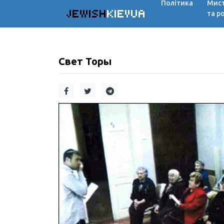
Політика
Мис
JEWISH
KIEVUA
та р
Свет Торы