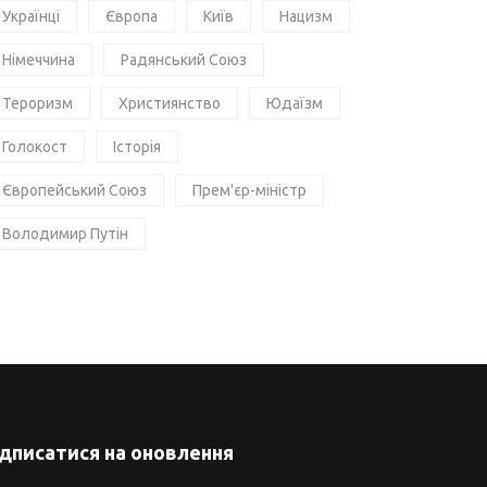
Українці
Європа
Київ
Нацизм
Німеччина
Радянський Союз
Тероризм
Християнство
Юдаїзм
Голокост
Історія
Європейський Союз
Прем'єр-міністр
Володимир Путін
ідписатися на оновлення