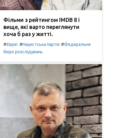
Фільми з рейтингом IMDB 8 і
вище, які варто переглянути
хоча б раз у житті.
#
#
#
Євреї
Нацистська партія
Федеральне
бюро розслідувань