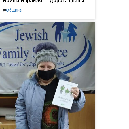
Воины Израиля — дорога славы
#
Община