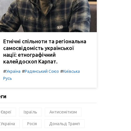
Етнічні спільноти та регіональна
самосвідомість української
нації: етнографічний
калейдоскоп Карпат.
#
#
#
Україна
Радянський Союз
Київська
Русь
еги
Євреї
Ізраїль
Антисемітизм
Україна
Росія
Дональд Трамп