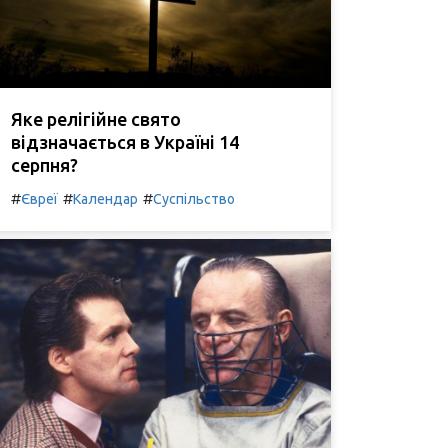
Яке релігійне свято
відзначається в Україні 14
серпня?
#
#
#
Євреї
Календар
Суспільство