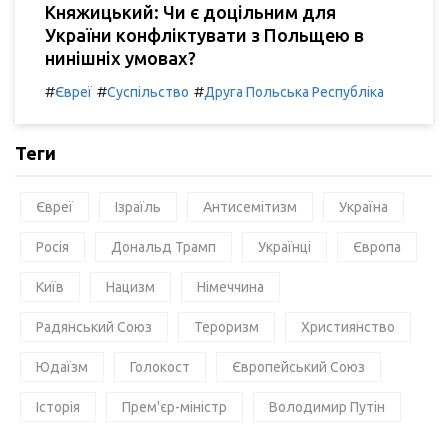
Княжицький: Чи є доцільним для
України конфліктувати з Польщею в
нинішніх умовах?
#
#
#
Євреї
Суспільство
Друга Польська Республіка
Теги
Євреї
Ізраїль
Антисемітизм
Україна
Росія
Дональд Трамп
Українці
Європа
Київ
Нацизм
Німеччина
Радянський Союз
Тероризм
Християнство
Юдаїзм
Голокост
Європейський Союз
Історія
Прем'єр-міністр
Володимир Путін