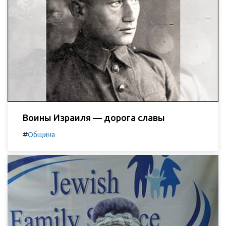
Воины Израиля — дорога славы
#
Община