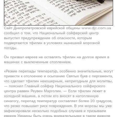
Сайт Днепропетровской еврейской общины www.djc.com.ua
сообщил о том, что Национальный сойферский центр
выпустил предупреждение об опасности, которым
подвергаются тфилин в условиях нынешней морозной
погоды.
Он призвал евреев не оставлять тфилин на долгое время в
машинах с выключенным отоплением.
«Резкие перепады температур, особенно значительные, могут
привести к отслоению и осыпанию Святых букв с пергамента,
что сделает тфилин некошерным, непригодным для молитвы,
— пояснил Главный сойфер Национального сойферского
центра раввин Реувен Марголин. — Если тфилин лежит в
холодной машине, а потом его вносят в натопленную
синагогу, перепад температур составляет более 20 градусов,
что резко повышает риск повреждения. В эти морозы мы уже
зафиксировали несколько подобных случаев и призываем
евреев Украины быть очень внимательными в таком важном