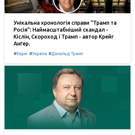
Унікальна хронологія справи "Трамп та
Росія": Наймасштабніший скандал -
Кіслін, Скороход і Трамп - автор Крейг
Анґер.
#
#
#
Євреї
Україна
Дональд Трамп