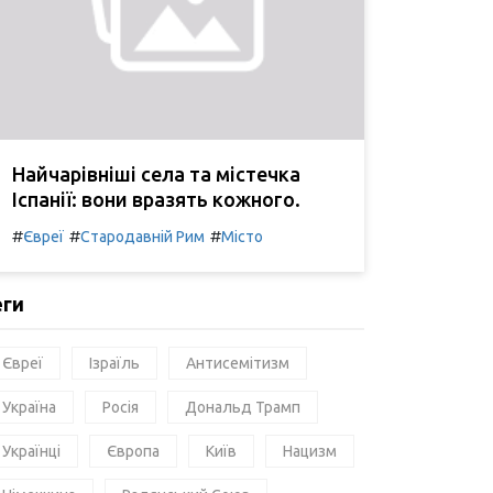
Найчарівніші села та містечка
Іспанії: вони вразять кожного.
#
#
#
Євреї
Стародавній Рим
Місто
еги
Євреї
Ізраїль
Антисемітизм
Україна
Росія
Дональд Трамп
Українці
Європа
Київ
Нацизм