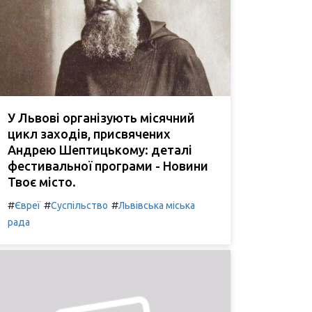
У Львові організують місячний
цикл заходів, присвячених
Андрею Шептицькому: деталі
фестивальної програми - Новини
Твоє місто.
#
#
#
Євреї
Суспільство
Львівська міська
рада