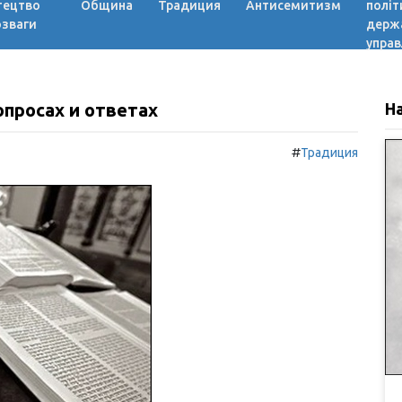
тецтво
Община
Традиция
Антисемитизм
політ
озваги
держ
управ
опросах и ответах
Н
#
Традиция