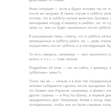
день какие-то планы.
Иная ситуация — если в будни человек так не п
после ее загрузки. В таком случае в субботу ук
потому, что в субботу нельзя включать бытовую 
закладывая посуду в машину в шаббат, он, по сут
чему-то, чем он будет заниматься после субботы
В расширение темы, отмечу, что в субботу нельз
запрещенных в субботу работ, но — даже планир
осуществить после субботы и в последующие бу
То есть говорить, например — «вот закончится су
купить и т.п.» — тоже нельзя.
Подробнее об этом — см. на сайте, к примеру, в
субботние» темы?».
Точно так же — нельзя и в йом тов (праздничный
человек собирается сделать после праздника. Бо
это бывает вне Израиля, например, в Шавуот ил
других странах — в Рош hа-Шана), в первый ден
праздничного дня. Например, ближе к концу пер
холодильника, чтобы они не были слишком холо