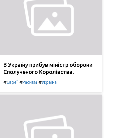
В Україну прибув міністр оборони
Сполученого Королівства.
#
#
#
Євреї
Расизм
Україна