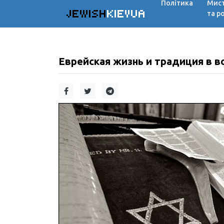
Політика
Мис
JEWISH
KIEVUA
та р
Еврейская жизнь и традиция в в