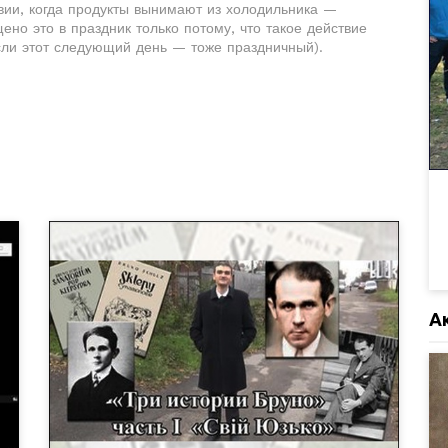
вии, когда продукты вынимают из холодильника —
ено это в праздник только потому, что такое действие
сли этот следующий день — тоже праздничный).
А