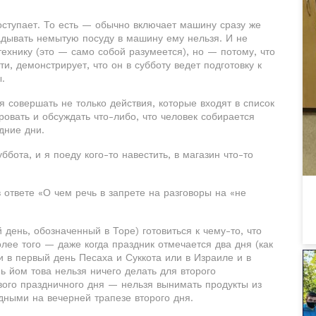
оступает. То есть — обычно включает машину сразу же
ладывать немытую посуду в машину ему нельзя. И не
технику (это — само собой разумеется), но — потому, что
и, демонстрирует, что он в субботу ведет подготовку к
.
я совершать не только действия, которые входят в список
овать и обсуждать что-либо, что человек собирается
дние дни.
ббота, и я поеду кого-то навестить, в магазин что-то
 ответе «О чем речь в запрете на разговоры на «не
 день, обозначенный в Торе) готовиться к чему-то, что
лее того — даже когда праздник отмечается два дня (как
и в первый день Песаха и Суккота или в Израиле и в
ь йом това нельзя ничего делать для второго
вого праздничного дня — нельзя вынимать продукты из
дными на вечерней трапезе второго дня.