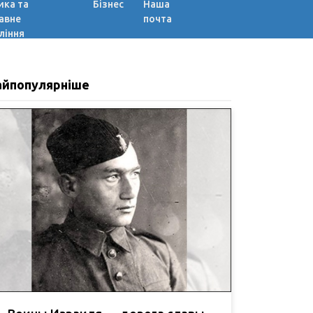
ика та
Бізнес
Наша
авне
почта
ління
айпопулярніше