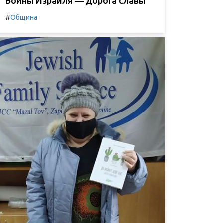
Воины Израиля — дорога славы
#
Община