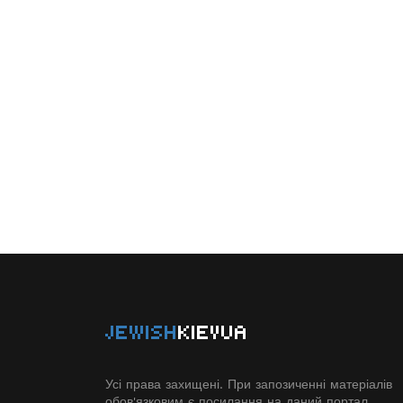
JEWISH
KIEVUA
Усі права захищені. При запозиченні матеріалів
обов'язковим є посилання на даний портал.