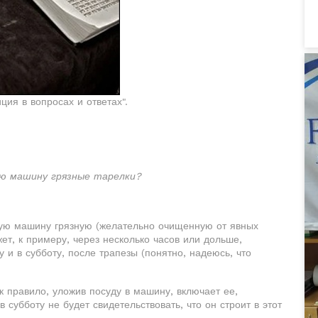
ция в вопросах и ответах".
ую машину грязные тарелки?
ную машину грязную (желательно очищенную от явных
жет, к примеру, через несколько часов или дольше,
 и в субботу, после трапезы (понятно, надеюсь, что
ак правило, уложив посуду в машину, включает ее,
 субботу не будет свидетельствовать, что он строит в этот