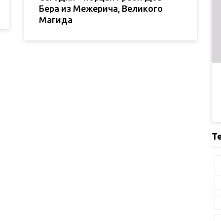
Бера из Межерича, Великого
Магида
Т