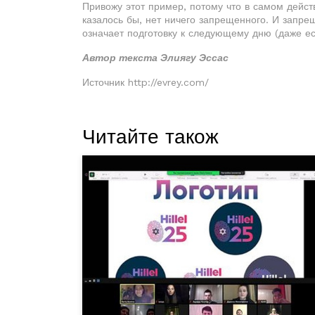
Привожу этот пример, потому что в самом дейст
казалось бы, нет ничего запрещенного. И запрещ
означает подготовку к следующему дню (даже е
Автор текста Элиягу Эссас
Источник http://evrey.com/
Читайте також