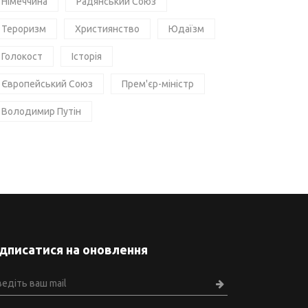
Німеччина
Радянський Союз
Тероризм
Християнство
Юдаїзм
Голокост
Історія
Європейський Союз
Прем'єр-міністр
Володимир Путін
ідписатися на оновлення